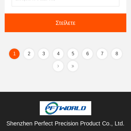
Στείλετε
1
2
3
4
5
6
7
8
Shenzhen Perfect Precision Product Co., Ltd.