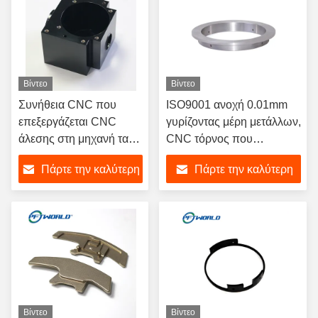
Βίντεο
Βίντεο
Συνήθεια CNC που
ISO9001 ανοχή 0.01mm
επεξεργάζεται CNC
γυρίζοντας μέρη μετάλλων,
άλεσης στη μηχανή τα
CNC τόρνος που
γυρίζοντας μέρη μέρη
επεξεργάζονται τα μέρη
Πάρτε την καλύτερη
Πάρτε την καλύτερη
αργιλίου
στη μηχανή
τιμή
τιμή
Βίντεο
Βίντεο