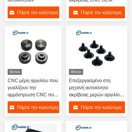
Πάρτε την καλύτερη
Πάρτε την καλύτερη
τιμή
τιμή
Βίντεο
Βίντεο
CNC μέρη αργιλίου που
Επεξεργασμένο στη
γυαλίζουν την
μηχανή αυτοκίνητο
αμμόστρωση CNC που
ακρίβειας μερών αργιλίου
επεξεργάζεται την
μαύρης υποβολής σε
Πάρτε την καλύτερη
Πάρτε την καλύτερη
υπηρεσία στη μηχανή
ανοδική οξείδωση CNC
εξαρτήματα
τιμή
τιμή