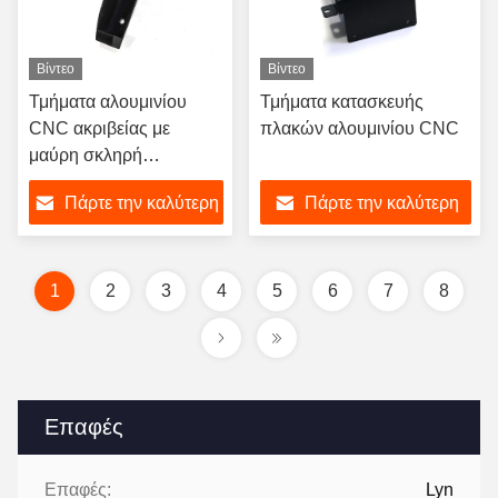
Βίντεο
Βίντεο
Τμήματα αλουμινίου
Τμήματα κατασκευής
CNC ακριβείας με
πλακών αλουμινίου CNC
μαύρη σκληρή
ανωδίαση
Πάρτε την καλύτερη
Πάρτε την καλύτερη
τιμή
τιμή
1
2
3
4
5
6
7
8
Επαφές
Επαφές:
Lyn