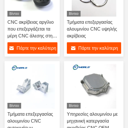
Βίντεο
Βίντεο
CNC ακρίβειας αργίλιο
Τμήματα επεξεργασίας
που επεξεργάζεται τα
αλουμινίου CNC υψηλής
μέρη CNC άλεσης στη
ακρίβειας
μηχανή μέρη μετάλλων
Πάρτε την καλύτερη
Πάρτε την καλύτερη
τιμή
τιμή
Βίντεο
Βίντεο
Τμήματα επεξεργασίας
Υπηρεσίες αλουμινίου με
αλουμινίου CNC
μηχανική κατεργασία
αυτοκινήτων
ακριβείας CNC OEM