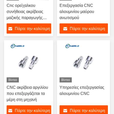
Cnc ορείχαλκου
Επεξεργασία CNC
συνήθειας ακρίβειας
αλουμινίου μαύρου
μαζικής παραγωγής
ανωτισμού
αργίλιο που
Πάρτε την καλύτερη
Πάρτε την καλύτερη
επεξεργάζεται την
υπηρεσία μερών άλεσης
τιμή
τιμή
χαλκού χαλκού στη
μηχανή
Βίντεο
Βίντεο
CNC ακρίβεια αργιλίου
Υπηρεσίες επεξεργασίας
που επεξεργάζεται τα
αλουμινίου CNC
μέρη στη μηχανή
Πάρτε την καλύτερη
Πάρτε την καλύτερη