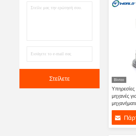
Στείλετε
Βίντεο
Υπηρεσίες 
μηχανές γι
μηχανήμα
Πάρτ