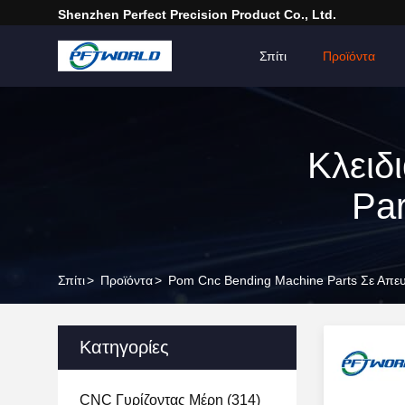
Shenzhen Perfect Precision Product Co., Ltd.
Σπίτι
Προϊόντα
Κλειδ
Par
Σπίτι
>
Προϊόντα
>
Pom Cnc Bending Machine Parts Σε Απε
Κατηγορίες
CNC Γυρίζοντας Μέρη
(314)