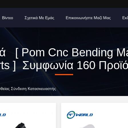
Βίντεο
Σχετικά Με Εμάς
Επικοινωνήστε Μαζί Μας
Εκ
ιά [ Pom Cnc Bending M
ts ] Συμφωνία 160 Προϊ
υθείας Σύνδεση Κατασκευαστής