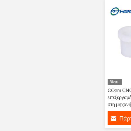
Βίντεο
COem CNC 
επεξεργαμέ
στη μηχανή
ακρυλικό
Πάρτ