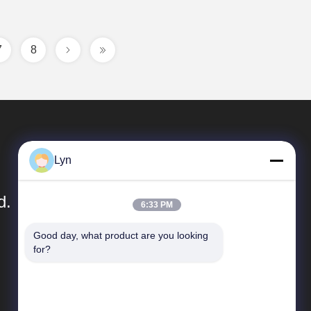
7
8
Lyn
d.
6:33 PM
Good day, what product are you looking 
Γρήγοροι Σύνδεσμοι
for?
Σχεδιάγραμμα επιχείρησης
Γύρος εργοστασίων