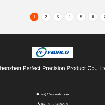
1
2
3
4
5
6
henzhen Perfect Precision Product Co., Lt
lyn@7-swords.com
86-189-26459278