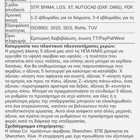
Σχέδιο
STP, ΒΉΜΑ, LGS, XT, AUTOCAD (DXF, DWG), PDF, Ή
αποδεκτό
Χρονική
1-2 εβδομάδες για τα δείγματα, 3-4 εβδομάδες για τη 
ανοχή
Εξασφάλιση
ISO9001: 2015, SGS, RoHs, TUV
ποιότητας
Όροι
Εμπορική διαβεβαίωση, ένωση TT/PayPal/West
πληρωμής
Κατεργασία του πλαστικού πλεονεκτήματος μερών:
Η μηχανή άλεσης 5 άξονά μας από τις ΗΠΑ HAAS μπορεί να
εγγυηθεί τη υψηλή ακρίβεια και υψηλός - η ποιότητα που
απαιτείται από τους πελάτες, και επίσης αυτό μπορεί να κερδίσει
δαπάνες. Και θα επιθυμούσαμε να σας παρουσιάσουμε που
ακριβώς ο άξονας 5 λειτουργεί για καλύτερα να καταλάβει. Χ
άξονας--κίνηση που αφήνεται και σωστή, άξονας Υ--κίνηση προς
τα εμπρός και προς τα πίσω, άξονας Ζ--κίνηση πάνω-κάτω, ένας
άξονας--περιστραφείτε αριστερά και δεξιός, άξονας Β--κτυπήστε
μπρος-πίσω. Μπορεί να πραγματοποιήσει το σύνδεσμο 5 άξονα,
να ρυθμίσει το προσάρτημα σε ισχύ κάποτε, και όλες ή η
μεγαλύτερη μέρος της επεξεργασίας μπορούν να ολοκληρωθούν
στο ένα στερεώνοντας, κατόπιν να βελτιώσουν πολύ την
αποδοτικότητα εργασίας. Αυτό είναι ανέφικτο από άλλες μηχανές
άξονα, και πρέπει συχνά να ρυθμίσουν το προσάρτημα αρκετές
φορές κατά τη διάρκεια της επεξεργασίας.
Σχεδιάγραμμα επιχείρησης:
Η τέλεια Co. προϊόντων ακρίβειας Shenzhen, ΕΠΕ βρίσκεται σε
Shenzhen, Κίνα. Η επιχείρησή μας έχει προωθήσει τον εξοπλισμό