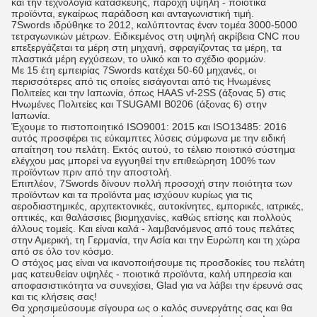
και την τεχνολογία κατασκευής, παροχή υψηλή - ποιοτικά
προϊόντα, εγκαίρως παράδοση και ανταγωνιστική τιμή.
7Swords ιδρύθηκε το 2012, καλύπτοντας έναν τομέα 3000-5000
τετραγωνικών μέτρων. Ειδικεμένος στη υψηλή ακρίβεια CNC που
επεξεργάζεται τα μέρη στη μηχανή, σφραγίζοντας τα μέρη, τα
πλαστικά μέρη εγχύσεων, το υλικό και το σχέδιο φορμών.
Με 15 έτη εμπειρίας 7Swords κατέχει 50-60 μηχανές, οι
περισσότερες από τις οποίες εισάγονται από τις Ηνωμένες
Πολιτείες και την Ιαπωνία, όπως HAAS vf-2SS (άξονας 5) στις
Ηνωμένες Πολιτείες και TSUGAMI B0206 (άξονας 6) στην
Ιαπωνία.
Έχουμε το πιστοποιητικό ISO9001: 2015 και ISO13485: 2016
αυτός προσφέρει τις εύκαμπτες λύσεις σύμφωνα με την ειδική
απαίτηση του πελάτη. Εκτός αυτού, το τέλειο ποιοτικό σύστημα
ελέγχου μας μπορεί να εγγυηθεί την επιθεώρηση 100% των
προϊόντων πριν από την αποστολή.
Επιπλέον, 7Swords δίνουν πολλή προσοχή στην ποιότητα των
προϊόντων και τα προϊόντα μας ισχύουν κυρίως για τις
αεροδιαστημικές, αρχιτεκτονικές, αυτοκίνητες, εμπορικές, ιατρικές,
οπτικές, και θαλάσσιες βιομηχανίες, καθώς επίσης και πολλούς
άλλους τομείς. Και είναι καλά - λαμβανόμενος από τους πελάτες
στην Αμερική, τη Γερμανία, την Ασία και την Ευρώπη και τη χώρα
από σε όλο τον κόσμο.
Ο στόχος μας είναι να ικανοποιήσουμε τις προσδοκίες του πελάτη
μας κατευθείαν υψηλές - ποιοτικά προϊόντα, καλή υπηρεσία και
αποφασιστικότητα να συνεχίσει, Glad για να λάβει την έρευνά σας
και τις κλήσεις σας!
Θα χρησιμεύσουμε σίγουρα ως ο καλός συνεργάτης σας και θα