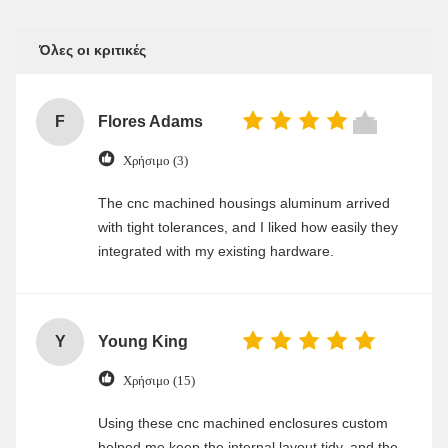
Όλες οι κριτικές
F
Flores Adams
Χρήσιμο (3)
The cnc machined housings aluminum arrived
with tight tolerances, and I liked how easily they
integrated with my existing hardware.
Y
Young King
Χρήσιμο (15)
Using these cnc machined enclosures custom
helped me keep the internal layout tidy, and the