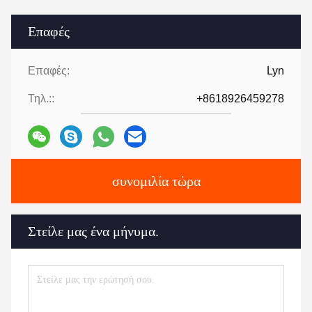
Επαφές
Επαφές:
Lyn
Τηλ.::
+8618926459278
συνομιλία τώρα
Στείλε μας ένα μήνυμα.