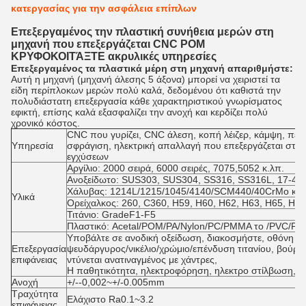
κατεργασίας για την ασφάλεια επίπλων
Επεξεργαμένος την πλαστική συνήθεια μερών στη
μηχανή που επεξεργάζεται CNC POM
ΚΡΥΦΟΚΟΙΤΆΞΤΕ ακρυλικές υπηρεσίες
Επεξεργαμένος τα πλαστικά μέρη στη μηχανή απαριθμήστε:
Αυτή η μηχανή (μηχανή άλεσης 5 άξονα) μπορεί να χειριστεί τα
είδη περίπλοκων μερών πολύ καλά, δεδομένου ότι καθιστά την
πολυδιάστατη επεξεργασία κάθε χαρακτηριστικού γνωρίσματος
εφικτή, επίσης καλά εξασφαλίζει την ανοχή και κερδίζει πολύ
χρονικό κόστος.
CNC που γυρίζει, CNC άλεση, κοπή λέιζερ, κάμψη, πε
Υπηρεσία
σφράγιση, ηλεκτρική απαλλαγή που επεξεργάζεται στη
εγχύσεων
Αργίλιο: 2000 σειρά, 6000 σειρές, 7075,5052 κ.λπ.
Ανοξείδωτο: SUS303, SUS304, SS316, SS316L, 17-4P
Χάλυβας: 1214L/1215/1045/4140/SCM440/40CrMo κ.λ
Υλικά
Ορείχαλκος: 260, C360, H59, H60, H62, H63, H65, H68
Τιτάνιο: GradeF1-F5
Πλαστικό: Acetal/POM/PA/Nylon/PC/PMMA το /PVC/PU/
Υποβάλτε σε ανοδική οξείδωση, διακοσμήστε, οθόνη μ
Επεξεργασία
ψευδάργυρος/νικέλιο/χρώμιο/επένδυση τιτανίου, βούρτ
επιφάνειας
ντύνεται ανατιναγμένος με χάντρες,
Η παθητικότητα, ηλεκτροφόρηση, ηλεκτρο στίλβωση, Knu
Ανοχή
+/--0,002~+/-0.005mm
Τραχύτητα
Ελάχιστο Ra0.1~3.2
επιφάνειας