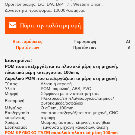
Όροι πληρωμής: L/C, D/A, D/P, T/T, Western Union,
Δυνατότητα προσφοράς: 10000Pcs/μήνας
Πάρτε την καλύτερη τιμή
Λεπτομέρειες
Περιγραφή
Αξι
Προϊόντων
Προϊόντων
Αξι
Επισημαίνω:
POM που επεξεργάζεται τα πλαστικά μέρη στη μηχανή
,
πλαστικά μέρη κατεργασίας 100mm
,
Ακρυλικό POM που επεξεργάζεται τα μέρη στη μηχανή
Τύπος:
Άλεση ή στροφή
Υλικό:
POM, ακρυλικό, ABS, PVC
Μορφή:
Σύμφωνα με την απαίτησή σας
Ηλεκτρικός/έπιπλα/γεωργικός/ιατρικός/
Εφαρμογή:
φυτοκομικός/ασφάλεια
Μέγεθος:
Ο cOem, 100mm
Επεξεργασία
cnc που επεξεργάζεται στη μηχανή, CNC
επιφάνειας:
στροφή
Χρώμα:
Μαύρος, άσπρος, κίτρινος, συνήθεια
Εξοπλισμός:
Τέμνουσα μηχανή καλωδίων, άλεση
POM ΚΡΥΦΟΚΟΙΤΆΖΕΙ ακρυλικά πλαστικά μέρη 100mm