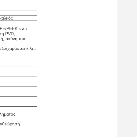
 χαλκός
TFE/PEEK κ.λπ.
υση PVD,
κή, σκόνη που
ζει/χαράσσει κ.λπ.
λήματος.
πιθεώρηση.
.