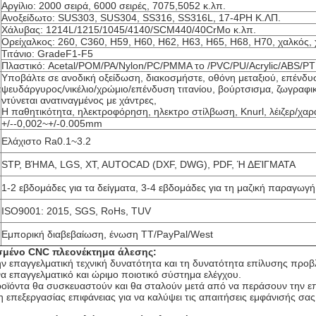
Αργίλιο: 2000 σειρά, 6000 σειρές, 7075,5052 κ.λπ.
Ανοξείδωτο: SUS303, SUS304, SS316, SS316L, 17-4PH Κ.ΛΠ.
Χάλυβας: 1214L/1215/1045/4140/SCM440/40CrMo κ.λπ.
Ορείχαλκος: 260, C360, H59, H60, H62, H63, H65, H68, H70, χαλκός,
Τιτάνιο: GradeF1-F5
Πλαστικό: Acetal/POM/PA/Nylon/PC/PMMA το /PVC/PU/Acrylic/ABS/P
Υποβάλτε σε ανοδική οξείδωση, διακοσμήστε, οθόνη μεταξιού, επένδ
α
ψευδάργυρος/νικέλιο/χρώμιο/επένδυση τιτανίου, βούρτσισμα, ζωγραφι
ντύνεται ανατιναγμένος με χάντρες,
Η παθητικότητα, ηλεκτροφόρηση, ηλεκτρο στίλβωση, Knurl, λέιζερ/χαρά
+/--0,002~+/-0.005mm
Ελάχιστο Ra0.1~3.2
STP, ΒΉΜΑ, LGS, XT, AUTOCAD (DXF, DWG), PDF, Ή ΔΕΊΓΜΑΤΑ
1-2 εβδομάδες για τα δείγματα, 3-4 εβδομάδες για τη μαζική παραγωγή
ISO9001: 2015, SGS, RoHs, TUV
Εμπορική διαβεβαίωση, ένωση TT/PayPal/West
μένο CNC πλεονέκτημα άλεσης:
ν επαγγελματική τεχνική δυνατότητα και τη δυνατότητα επίλυσης προβ
να επαγγελματικό και ώριμο ποιοτικό σύστημα ελέγχου.
ροϊόντα θα συσκευαστούν και θα σταλούν μετά από να περάσουν την ε
η επεξεργασίας επιφάνειας για να καλύψει τις απαιτήσεις εμφάνισής σας