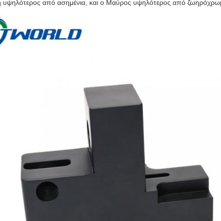
 υψηλότερος από ασημένια, και ο Μαύρος υψηλότερος από ζωηρόχρω