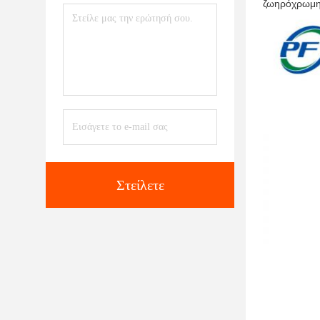
ζωηρόχρωμη
Στείλετε