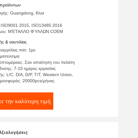
 προϊόντων
γής: Guangdong, Κίνα
 ISO9001:2015, ISO13485:2016
τέλου: ΜΈΤΑΛΛΟ ΦΎΛΛΩΝ COEM
ς & ναυτιλίας
αγγελίας min: 1pc
γματεύσιμα
επτομέρειες: Σαν απαίτηση του πελάτη
οσης: 7-15 ημέρες εργασίας
: L/C, D/A, D/P, T/T, Western Union,
προσφοράς: 20000pcs/μήνας
ε την καλύτερη τιμή
Αξιολογήσεις