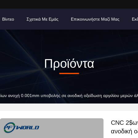
Βίντεο
Σχετικά Με Εμάς
Επικοινωνήστε Μαζί Μας
Εκ
Προϊόντα
ων ανοχή 0.001mm υποβολής σε ανοδική οξείδωση αργιλίου μερών ά
CNC 2$ων
ανοδική ο