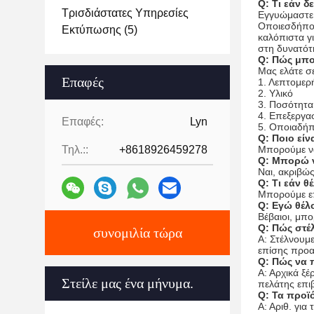
Q: Τι εάν 
Τρισδιάστατες Υπηρεσίες
Εγγυώμαστε 
Οποιεσδήποτ
Εκτύπωσης
(5)
καλόπιστα γ
στη δυνατότ
Q: Πώς μπο
Μας ελάτε σ
Επαφές
1. Λεπτομε
2. Υλικό
3. Ποσότητα
4. Επεξεργα
Επαφές:
Lyn
5. Οποιαδήπ
Q: Ποιο είν
Τηλ.::
+8618926459278
Μπορούμε να
Q: Μπορώ ν
Ναι, ακριβώ
Q: Τι εάν 
Μπορούμε επ
Q: Εγώ θέλ
Βέβαιοι, μπ
Q: Πώς στέλ
συνομιλία τώρα
Α: Στέλνουμ
επίσης προαι
Q: Πώς να 
Α: Αρχικά ξέ
Στείλε μας ένα μήνυμα.
πελάτης επιβ
Q: Τα προϊό
Α: Αριθ. γι