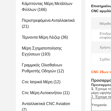
Κάμπτοντας Μέρη Μετάλλων
Επισημαίν
Φύλλων
(166)
CNC αργιλί
Περιστρεφόμενα Ανταλλακτικά
Μέγεθο
(21)
Επεξερ
Τέμνοντα Μέρη Λέιζερ
(36)
επιφάνε
Χρήση:
Μέρη Σχηματοποίησης
Εγχύσεων
(193)
Σχέδιο:
Γραμμικός Ολισθαίνων
Ρυθμιστής Οδηγών
(12)
CNC 2$ων σ
Προσαρμοσ
Cnc Ιατρικά Μέρη
(12)
Προσαρμοσ
1.
Έχουμε το
Cnc Μέρη Αυτοκινήτου
(11)
μέρη υψηλής
2. Έχουμε τ
Ανταλλακτικά CNC Aviation
Υπηρεσία
(7)