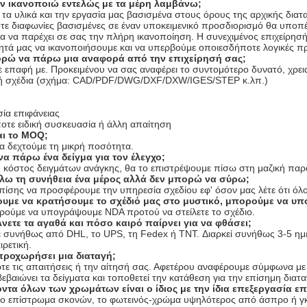
δεν ικανοποιώ εντελώς με τα μέρη λαμβάνω;
τα υλικά και την εργασία μας βασισμένα στους όρους της αρχικής δια
ε διαφωνίες βασισμένες σε έναν υποκειμενικό προσδιορισμό θα υποπέσ
ια να παρέχει σε σας την πλήρη ικανοποίηση. Η συνεχιμένος επιχείρησ
ητά μας να ικανοποιήσουμε και να υπερβούμε οποιεσδήποτε λογικές π
ρώ να πάρω μια αναφορά από την επιχείρησή σας;
ε επαφή με. Προκειμένου να σας αναφέρει το συντομότερο δυνατό, χρει
ρή σχέδια (σχήμα: CAD/PDF/DWG/DXF/DXW/IGES/STEP κ.λπ.)
σία επιφάνειας
οτε ειδική συσκευασία ή άλλη απαίτηση
αι το MOQ;
 δεχτούμε τη μικρή ποσότητα.
α πάρω ένα δείγμα για τον έλεγχο;
ς κόστος δειγμάτων ανάγκης, θα το επιστρέψουμε πίσω στη μαζική πα
θέλω τη συνήθεια ένα μέρος αλλά δεν μπορώ να σύρω;
ίσης να προσφέρουμε την υπηρεσία σχεδίου εφ' όσον μας λέτε ότι όλο 
ουμε να κρατήσουμε το σχέδιό μας στο μυστικό, μπορούμε να υ
ορούμε να υπογράψουμε NDA προτού να στείλετε το σχέδιο.
νετε τα αγαθά και πόσο καιρό παίρνει για να φθάσει;
ε συνήθως από DHL, το UPS, τη Fedex ή TNT. Διαρκεί συνήθως 3-5 ημέ
ρετική.
προχωρήσει μια διαταγή;
ρτε τις απαιτήσεις ή την αίτησή σας. Αφετέρου αναφέρουμε σύμφωνα με 
εβαιώνει τα δείγματα και τοποθετεί την κατάθεση για την επίσημη δια
ντα όλων των χρωμάτων είναι ο ίδιος με την ίδια επεξεργασία επ
α το επίστρωμα σκονών, το φωτεινός-χρώμα υψηλότερος από άσπρο ή γκ