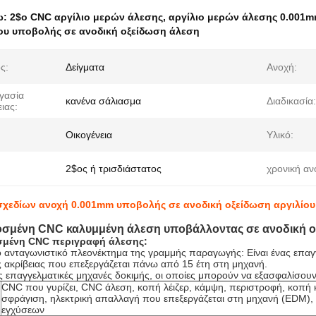
ω:
2$ο CNC αργίλιο μερών άλεσης
,
αργίλιο μερών άλεσης 0.001
ου υποβολής σε ανοδική οξείδωση άλεση
ς:
Δείγματα
Ανοχή:
γασία
κανένα σάλιασμα
Διαδικασία:
ιας:
Οικογένεια
Υλικό:
2$ος ή τρισδιάστατος
χρονική αν
χεδίων ανοχή 0.001mm υποβολής σε ανοδική οξείδωση αργιλίο
μένη CNC καλυμμένη άλεση υποβάλλοντας σε ανοδική ο
μένη CNC περιγραφή άλεσης:
 ανταγωνιστικό πλεονέκτημα της γραμμής παραγωγής: Είναι ένας επαγ
 ακρίβειας που επεξεργάζεται πάνω από 15 έτη στη μηχανή.
ις επαγγελματικές μηχανές δοκιμής, οι οποίες μπορούν να εξασφαλίσουν
CNC που γυρίζει, CNC άλεση, κοπή λέιζερ, κάμψη, περιστροφή, κοπή
σφράγιση, ηλεκτρική απαλλαγή που επεξεργάζεται στη μηχανή (EDM)
εγχύσεων