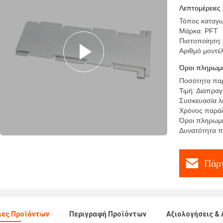
Λεπτομέρειες
Τόπος καταγω
Μάρκα: PFT
Πιστοποίηση:
Αριθμό μον
Όροι πληρωμή
Ποσότητα παρ
Τιμή: Διαπρα
Συσκευασία λ
Χρόνος παράδ
Όροι πληρωμής
Δυνατότητα 
Πάρτ
ιες Προϊόντων
Περιγραφή Προϊόντων
Αξιολογήσεις & 