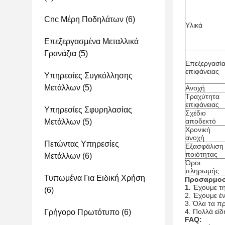
Cnc Μέρη Ποδηλάτων
(6)
Υλικά
Επεξεργασμένα Μεταλλικά
Γρανάζια
(5)
Επεξεργασί
επιφάνειας
Υπηρεσίες Συγκόλλησης
Μετάλλων
(5)
Ανοχή
Τραχύτητα
επιφάνειας
Υπηρεσίες Σφυρηλασίας
Σχέδιο
αποδεκτό
Μετάλλων
(5)
Χρονική
ανοχή
Πετώντας Υπηρεσίες
Εξασφάλιση
ποιότητας
Μετάλλων
(6)
Όροι
πληρωμής
Τυπωμένα Για Ειδική Χρήση
Προσαρμοσ
1.
Έχουμε τη
(6)
2. Έχουμε έ
3. Όλα τα π
4. Πολλά είδ
Γρήγορο Πρωτότυπο
(6)
FAQ: