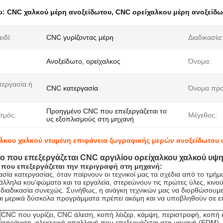
ω:
CNC χαλκού μέρη ανοξείδωτου
,
CNC ορείχαλκου μέρη ανοξείδω
ιδί:
CNC γυρίζοντας μέρη
Διαδικασία:
Ανοξείδωτο, ορείχαλκος
Όνομα:
τεργασία ή
CNC κατεργασία
Όνομα προ
Προηγμένο CNC που επεξεργάζεται το
σμός:
Μέγεθος:
υς εξοπλισμούς στη μηχανή
λκου χαλκού ντυμένη επιφάνεια ζωγραφικής μερών ανοξείδωτου
ο που επεξεργάζεται CNC αργιλίου ορείχαλκου χαλκού υψη
 που επεξεργάζεται την περιγραφή στη μηχανή:
κασία κατεργασίας, όταν παίρνουν οι τεχνικοί μας τα σχέδια από το τμήμ
τάλληλα κοu'φώματα και τα εργαλεία, στερεώνουν τις πρώτες ύλες, κιν
ι διαδικασία συνεχώς. Συνήθως, η ανάγκη τεχνικών μας να διορθώσουμε
αι μερικά δύσκολα προγράμματα πρέπει ακόμη και να υποβληθούν σε επ
CNC που γυρίζει, CNC άλεση, κοπή λέιζερ, κάμψη, περιστροφή, κοπή
σφράγιση, ηλεκτρική απαλλαγή που επεξεργάζεται στη μηχανή (EDM)