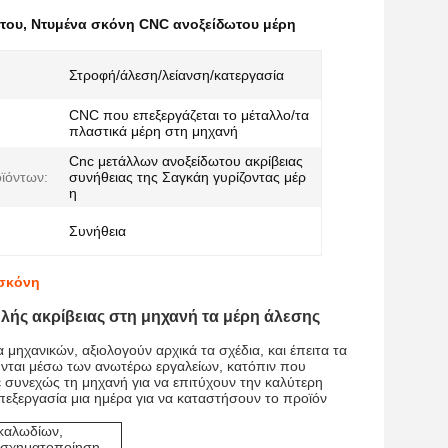
του
,
Ντυμένα σκόνη CNC ανοξείδωτου μέρη
Στροφή/άλεση/λείανση/κατεργασία
CNC που επεξεργάζεται το μέταλλο/τα
πλαστικά μέρη στη μηχανή
Cnc μετάλλων ανοξείδωτου ακρίβειας
ϊόντων:
συνήθειας της Σαγκάη γυρίζοντας μέρ
η
Συνήθεια
 σκόνη
λής ακρίβειας στη μηχανή τα μέρη άλεσης
α μηχανικών, αξιολογούν αρχικά τα σχέδια, και έπειτα τα
ούνται μέσω των ανωτέρω εργαλείων, κατόπιν που
 συνεχώς τη μηχανή για να επιτύχουν την καλύτερη
εξεργασία μια ημέρα για να καταστήσουν το προϊόν
 καλωδίων,
, σχηματοποίηση