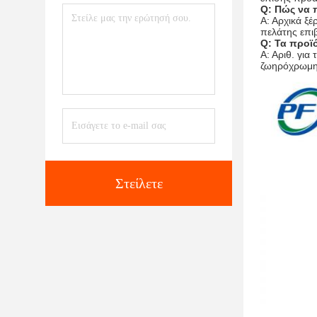
Q: Πώς να 
Α: Αρχικά ξέ
πελάτης επιβ
Q: Τα προϊό
Α: Αριθ. γι
ζωηρόχρωμη
Στείλετε