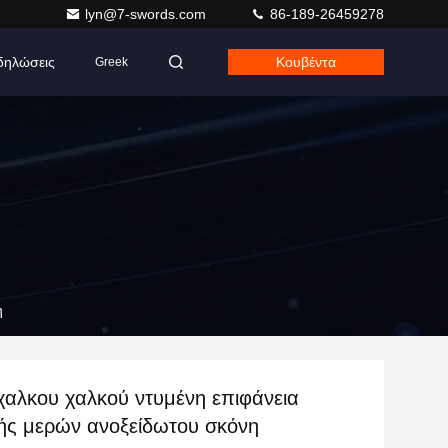
lyn@7-swords.com
86-189-26459278
δηλώσεις
Κουβέντα
Greek
η
χαλκου χαλκού ντυμένη επιφάνεια
ής μερών ανοξείδωτου σκόνη