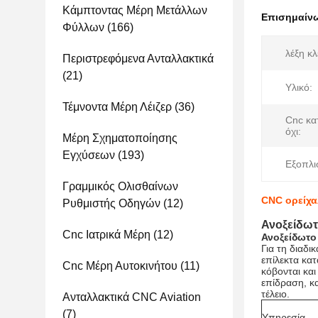
Κάμπτοντας Μέρη Μετάλλων
Επισημαίν
Φύλλων
(166)
λέξη κλε
Περιστρεφόμενα Ανταλλακτικά
(21)
Υλικό:
Τέμνοντα Μέρη Λέιζερ
(36)
Cnc κα
όχι:
Μέρη Σχηματοποίησης
Εγχύσεων
(193)
Εξοπλι
Γραμμικός Ολισθαίνων
CNC ορείχα
Ρυθμιστής Οδηγών
(12)
Ανοξείδωτ
Cnc Ιατρικά Μέρη
(12)
Ανοξείδωτο
Για τη διαδι
επίλεκτα κα
Cnc Μέρη Αυτοκινήτου
(11)
κόβονται κα
επίδραση, κ
τέλειο.
Ανταλλακτικά CNC Aviation
(7)
Υπηρεσία