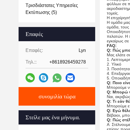
φύλλων σε πο
Τρισδιάστατες Υπηρεσίες
αεροδιαστημι
Εκτύπωσης
(5)
τομείς.
Η επιχείρησή
Η ομάδα μας
ομάδα, τους 
Οποιοδήποτε 
Επαφές
πελατών. Η 
εγκαίρως σε 
FAQ:
Επαφές:
Lyn
Q: Πώς μπο
Μας ελάτε σ
1. Λεπτομε
Τηλ.::
+8618926459278
2. Υλικό
3. Ποσότητα
4. Επεξεργα
5. Οποιαδήπ
Q: Ποιο είν
Μπορούμε να
Q: Μπορώ ν
συνομιλία τώρα
Ναι, ακριβώ
Q: Τι εάν 
Μπορούμε επ
Q: Εγώ θέλ
Βέβαιοι, μπ
Στείλε μας ένα μήνυμα.
Q: Πώς στέλ
Α: Στέλνουμ
επίσης προαι