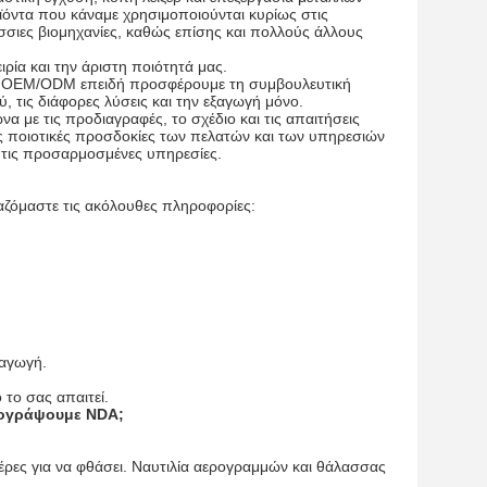
οϊόντα που κάναμε χρησιμοποιούνται κυρίως στις
λάσσιες βιομηχανίες, καθώς επίσης και πολλούς άλλους
ρία και την άριστη ποιότητά μας.
ρηση OEM/ODM επειδή προσφέρουμε τη συμβουλευτική
, τις διάφορες λύσεις και την εξαγωγή μόνο.
 με τις προδιαγραφές, το σχέδιο και τις απαιτήσεις
ς ποιοτικές προσδοκίες των πελατών και των υπηρεσιών
ι τις προσαρμοσμένες υπηρεσίες.
αζόμαστε τις ακόλουθες πληροφορίες:
ραγωγή.
το σας απαιτεί.
πογράψουμε NDA;
ρες για να φθάσει. Ναυτιλία αερογραμμών και θάλασσας