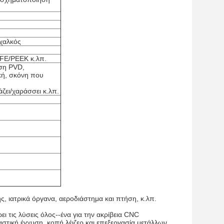
 χαλκός
TFE/PEEK κ.λπ.
υση PVD,
κή, σκόνη που
ζει/χαράσσει κ.λπ.
, ιατρικά όργανα, αεροδιάστημα και πτήση, κ.λπ.
ι τις λύσεις όλος--ένα για την ακρίβεια CNC
τική έγχυση, κοπή λέιζερ και επεξεργασία μετάλλων