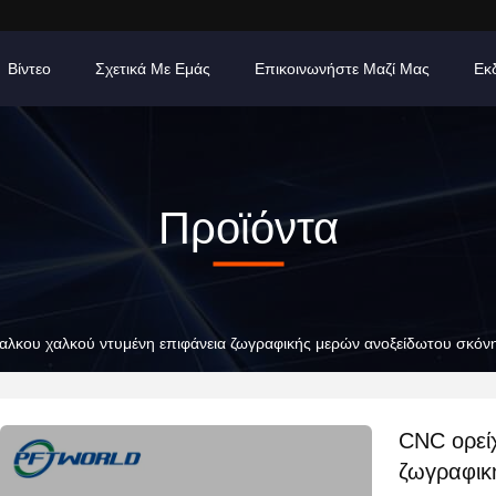
Βίντεο
Σχετικά Με Εμάς
Επικοινωνήστε Μαζί Μας
Εκ
Προϊόντα
αλκου χαλκού ντυμένη επιφάνεια ζωγραφικής μερών ανοξείδωτου σκόν
CNC ορεί
ζωγραφικ