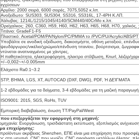
εγχύσεων
Αργίλιο: 2000 σειρά, 6000 σειρές, 7075,5052 κ.λπ.
Ανοξείδωτο: SUS303, SUS304, SS316, SS316L, 17-4PH Κ.ΛΠ.
Χάλυβας: 1214L/1215/1045/4140/SCM440/40CrMo κ.λπ.
Ορείχαλκος: 260, C360, H59, H60, H62, H63, H65, H68, H70, χαλκός,
Τιτάνιο: GradeF1-F5
Πλαστικό: Acetal/POM/PA/Nylon/PC/PMMA το /PVC/PU/Acrylic/ABS/P
Υποβάλτε σε ανοδική οξείδωση, διακοσμήστε, οθόνη μεταξιού, επένδ
α
ψευδάργυρος/νικέλιο/χρώμιο/επένδυση τιτανίου, βούρτσισμα, ζωγραφι
ντύνεται ανατιναγμένος με χάντρες,
Η παθητικότητα, ηλεκτροφόρηση, ηλεκτρο στίλβωση, Knurl, λέιζερ/χαρά
+/--0,002~+/-0.005mm
Ελάχιστο Ra0.1~3.2
STP, ΒΉΜΑ, LGS, XT, AUTOCAD (DXF, DWG), PDF, Ή ΔΕΊΓΜΑΤΑ
1-2 εβδομάδες για τα δείγματα, 3-4 εβδομάδες για τη μαζική παραγωγή
ISO9001: 2015, SGS, RoHs, TUV
Εμπορική διαβεβαίωση, ένωση TT/PayPal/West
 που επεξεργάζεται την εφαρμογή στη μηχανή:
ιομηχανία: Ενοργάνωση, τρισδιάστατη εκτύπωση, εξοπλισμός ανίχνευσης
μα επιχείρησης:
 προϊόντων ακρίβειας Shenzhen, ΕΠΕ είναι μια επιχείρηση που προσφέρε
ος στη μηχανή, CNC που γυρίζει, CNC σφράγιση μετάλλων άλεσης, πλασ