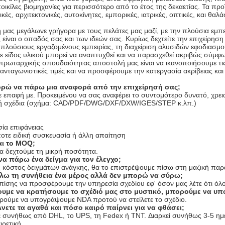
ικίλες βιομηχανίες για περισσότερο από το έτος της δεκαετίας. Τα πρ
κές, αρχιτεκτονικές, αυτοκίνητες, εμπορικές, ιατρικές, οπτικές, και θα
 μας μεγάλωνε γρήγορα με τους πελάτες μας μαζί, με την πλούσια εμπει
 είναι ο οπαδός σας και των ιδεών σας. Κυρίως δεχτείτε την επιχεί
πλούσιους εργαζομένους εμπειρίας, τη διαχείριση αλυσιδών εφοδιασμού
είδος υλικού μπορεί να αναπτυχθεί και να παρασχεθεί ακριβώς σύμφωνα
πρωταρχικής σπουδαιότητας αποστολή μας είναι να ικανοποιήσουμε τι
ανταγωνιστικές τιμές και να προσφέρουμε την κατεργασία ακρίβειας κα
ρώ να πάρω μια αναφορά από την επιχείρησή σας;
ε επαφή με. Προκειμένου να σας αναφέρει το συντομότερο δυνατό, χρει
ρή σχέδια (σχήμα: CAD/PDF/DWG/DXF/DXW/IGES/STEP κ.λπ.)
σία επιφάνειας
οτε ειδική συσκευασία ή άλλη απαίτηση
αι το MOQ;
 δεχτούμε τη μικρή ποσότητα.
α πάρω ένα δείγμα για τον έλεγχο;
ς κόστος δειγμάτων ανάγκης, θα το επιστρέψουμε πίσω στη μαζική πα
θέλω τη συνήθεια ένα μέρος αλλά δεν μπορώ να σύρω;
ίσης να προσφέρουμε την υπηρεσία σχεδίου εφ' όσον μας λέτε ότι όλο 
ουμε να κρατήσουμε το σχέδιό μας στο μυστικό, μπορούμε να υ
ορούμε να υπογράψουμε NDA προτού να στείλετε το σχέδιο.
νετε τα αγαθά και πόσο καιρό παίρνει για να φθάσει;
ε συνήθως από DHL, το UPS, τη Fedex ή TNT. Διαρκεί συνήθως 3-5 ημέ
ρετική.