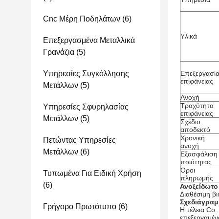
Cnc Μέρη Ποδηλάτων
(6)
Υλικά
Επεξεργασμένα Μεταλλικά
Γρανάζια
(5)
Υπηρεσίες Συγκόλλησης
Επεξεργασί
επιφάνειας
Μετάλλων
(5)
Ανοχή
Τραχύτητα
Υπηρεσίες Σφυρηλασίας
επιφάνειας
Μετάλλων
(5)
Σχέδιο
αποδεκτό
Χρονική
Πετώντας Υπηρεσίες
ανοχή
Μετάλλων
(6)
Εξασφάλιση
ποιότητας
Όροι
Τυπωμένα Για Ειδική Χρήση
πληρωμής
(6)
Ανοξείδωτο
Διαθέσιμη β
Σχεδιάγραμ
Γρήγορο Πρωτότυπο
(6)
Η τέλεια Co.
επεξεργαμέν