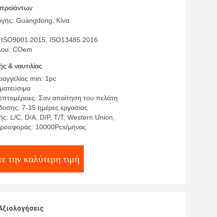
 προϊόντων
γής: Guangdong, Κίνα
 ISO9001:2015, ISO13485:2016
έλου: COem
ς & ναυτιλίας
αγγελίας min: 1pc
γματεύσιμα
επτομέρειες: Σαν απαίτηση του πελάτη
οσης: 7-15 ημέρες εργασίας
: L/C, D/A, D/P, T/T, Western Union,
προσφοράς: 10000Pcs/μήνας
ε την καλύτερη τιμή
Αξιολογήσεις