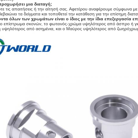
προχωρήσει μια διαταγή;
ρτε τις απαιτήσεις ή την αίτησή σας. Αφετέρου αναφέρουμε σύμφωνα με 
εβαιώνει τα δείγματα και τοποθετεί την κατάθεση για την επίσημη δια
ντα όλων των χρωμάτων είναι ο ίδιος με την ίδια επεξεργασία επ
α το επίστρωμα σκονών, το φωτεινός-χρώμα υψηλότερος από άσπρο ή γκ
 υψηλότερος από ασημένια, και ο Μαύρος υψηλότερος από ζωηρόχρω