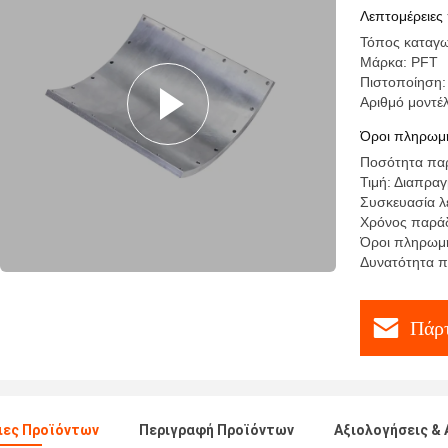
Λεπτομέρειες
Τόπος καταγω
Μάρκα: PFT
Πιστοποίηση:
Αριθμό μοντ
Όροι πληρωμή
Ποσότητα παρ
Τιμή: Διαπρα
Συσκευασία λ
Χρόνος παράδ
Όροι πληρωμής
Δυνατότητα 
Πάρτ
ιες Προϊόντων
Περιγραφή Προϊόντων
Αξιολογήσεις & 