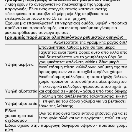
7 ξίφη έχουν το ανταγωνιστικό πλεονέκτημα της γραμμής
παραγωγής: Είναι ένας επαγγελματικός κατασκευαστής
ειδικευμένος στα μεταβλητά μέρη υψηλής ακρίβειας που
επεξεργάζεται πάνω από 15 έτη στη μηχανή.
Έχουμε μια επαγγελματική επιχειρησιακή ομάδα, υψηλή - ποιοτικά
προϊόντα και προσιτές τιμές, και ανυπομονούμε να γίνουμε ο
μακροπρόθεσμος συνεργάτης σας.
Γραμμικές παράμετροι ολισθαινόντων ρυθμιστών οδηγών:
Ανωτερότητα της γραμμικής ράγας διπλό
Επαναληπτικό λάθος: μέσα σε τρία μικρά
Ταχύτητα: είναι πέντε φορές αυτό από άλλα υπάρχ
ανά δευτερόλεπτο και το χαμηλότερο θόρυβο
γραμμικότητα: απόκλιση within± δέκα μικρά
Υψηλή ακρίβεια
Διευθετήσιμη πίεση κυλίνδρων: ρύθμιση της πίεσ
όρους φορτίων να επιτευχθεί «μηδέν» χάσμα
Διευθετήσιμος κύλινδρος: η υποστήριξη βελτιώνει
χωρίς πρόκληση οποιουδήποτε αξιοπρόσεχτου λά
Η εκκεντρικά κύλινδρος-φέρουσα υποστήριξη μπο
Υψηλή αξιοπιστία
και σοβαρά σε «μηδέν» χάσμα υπό τους διάφορο
Πρόληψη της ανεξέλεγκτης ταλάντευσης: εκκεντρι
Η επιφάνεια του άξονα χάλυβα για να βελτιώσει π
Υψηλή αξιοπιστία
λόγω της λείανσης
Ειδικό
Όλα τα προϊόντα τόσο έντονα χτίζονται για να εξυ
χαρακτηριστικό
λειτουργία αλλά και να ενεργήσουν, πολύ επικερδ
σχεδιασμού
Ειδικό σχέδιο στην παραγωγή διάφορου υψηλού - ποιοτικοί γραμμικ
κ.λπ.