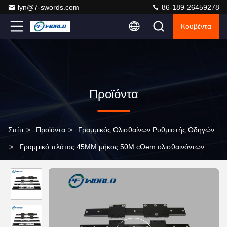
lyn@7-swords.com
86-189-26459278
Κουβέντα
Προϊόντα
Σπίτι
>
Προϊόντα
>
Γραμμικός Ολισθαίνων Ρυθμιστής Οδηγών
>
Γραμμικό πλάτος 45MM μήκος 50M cOem ολισθαινόντων
ρυθμιστών οδηγών επιφάνειας δακτυλίων φρένο κλειδώσιμο