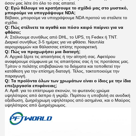
όσον μας λέτε ότι όλο το σας απαιτεί.
Q: Εγώ θέλουμε να κρατήσουμε το σχέδιό μας στο μυστικό,
μπορούμε να υπογράψουμε NDA;
Βέβαιοι, μπορούμε να υπογράψουμε NDA προτού να στείλετε το
σχέδιο.
Q: Πώς στέλνετε τα αγαθά και πόσο καιρό παίρνει για να
φθάσει;
Α: Στέλνουμε συνήθως από DHL, το UPS, τη Fedex ή TNT.
Διαρκεί συνήθως 3-5 ημέρες για να φθάσει. Ναυτιλία
αερογραμμών και θάλασσας επίσης προαιρετική.
Q: Πώς να προχωρήσει μια διαταγή;
Α: Αρχικά ξέρτε τις απαιτήσεις ή την αίτησή σας. Αφετέρου
αναφέρουμε σύμφωνα με τις απαιτήσεις σας ή τις προτάσεις μας.
Τρίτον ο πελάτης επιβεβαιώνει τα δείγματα και τοποθετεί την
κατάθεση για την επίσημη διαταγή. Τέλος, τακτοποιούμε την
παραγωγή.
Q: Τα προϊόντα όλων των χρωμάτων είναι ο ίδιος με την ίδια
επεξεργασία επιφάνειας;
Α: Αριθ. για το επίστρωμα σκονών, το φωτεινός-χρώμα
υψηλότερος από άσπρο ή γκρίζο. Περίπου η υποβολή σε ανοδική
οξείδωση, ζωηρόχρωμη υψηλότερος από ασημένια, και ο Μαύρος
υψηλότερος από ζωηρόχρωμος.