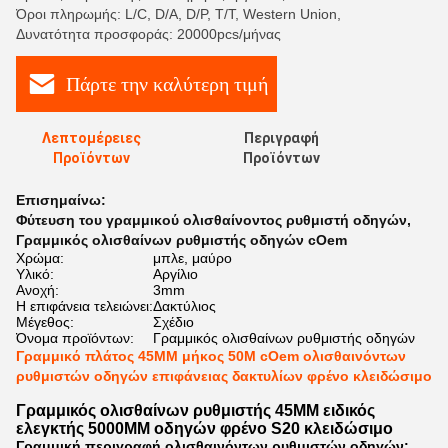
Όροι πληρωμής: L/C, D/A, D/P, T/T, Western Union,
Δυνατότητα προσφοράς: 20000pcs/μήνας
Πάρτε την καλύτερη τιμή
Λεπτομέρειες
Περιγραφή
Προϊόντων
Προϊόντων
Επισημαίνω:
Φύτευση του γραμμικού ολισθαίνοντος ρυθμιστή οδηγών
,
Γραμμικός ολισθαίνων ρυθμιστής οδηγών cOem
Χρώμα:
μπλε, μαύρο
Υλικό:
Αργίλιο
Ανοχή:
3mm
Η επιφάνεια τελειώνει:
Δακτύλιος
Μέγεθος:
Σχέδιο
Όνομα προϊόντων:
Γραμμικός ολισθαίνων ρυθμιστής οδηγών
Γραμμικό πλάτος 45MM μήκος 50M cOem ολισθαινόντων
ρυθμιστών οδηγών επιφάνειας δακτυλίων φρένο κλειδώσιμο
Γραμμικός ολισθαίνων ρυθμιστής 45MM ειδικός
ελεγκτής 5000MM οδηγών φρένο S20 κλειδώσιμο
Γραμμική περιγραφή ολισθαινόντων ρυθμιστών οδηγών: