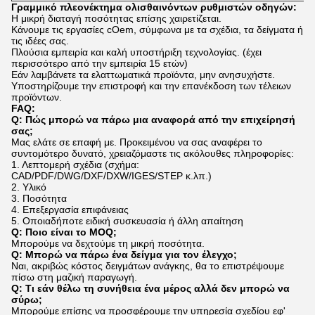
Γραμμικό πλεονέκτημα ολισθαινόντων ρυθμιστών οδηγών:
Η μικρή διαταγή ποσότητας επίσης χαιρετίζεται.
Κάνουμε τις εργασίες cOem, σύμφωνα με τα σχέδια, τα δείγματα ή
τις ιδέες σας.
Πλούσια εμπειρία και καλή υποστήριξη τεχνολογίας. (έχει
περισσότερο από την εμπειρία 15 ετών)
Εάν λαμβάνετε τα ελαττωματικά προϊόντα, μην ανησυχήστε.
Υποστηρίζουμε την επιστροφή και την επανέκδοση των τέλειων
προϊόντων.
FAQ:
Q: Πώς μπορώ να πάρω μια αναφορά από την επιχείρησή
σας;
Μας ελάτε σε επαφή με. Προκειμένου να σας αναφέρει το
συντομότερο δυνατό, χρειαζόμαστε τις ακόλουθες πληροφορίες:
1. Λεπτομερή σχέδια (σχήμα:
CAD/PDF/DWG/DXF/DXW/IGES/STEP κ.λπ.)
2. Υλικό
3. Ποσότητα
4. Επεξεργασία επιφάνειας
5. Οποιαδήποτε ειδική συσκευασία ή άλλη απαίτηση
Q: Ποιο είναι το MOQ;
Μπορούμε να δεχτούμε τη μικρή ποσότητα.
Q: Μπορώ να πάρω ένα δείγμα για τον έλεγχο;
Ναι, ακριβώς κόστος δειγμάτων ανάγκης, θα το επιστρέψουμε
πίσω στη μαζική παραγωγή.
Q: Τι εάν θέλω τη συνήθεια ένα μέρος αλλά δεν μπορώ να
σύρω;
Μπορούμε επίσης να προσφέρουμε την υπηρεσία σχεδίου εφ'