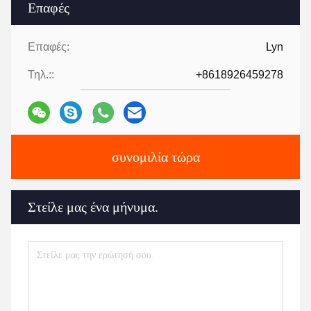
Επαφές
Επαφές:
Lyn
Τηλ.::
+8618926459278
συνομιλία τώρα
Στείλε μας ένα μήνυμα.