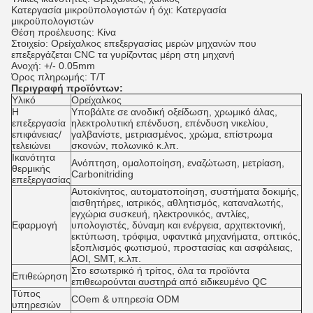
Κατεργασία μικροϋπολογιστών ή όχι: Κατεργασία
μικροϋπολογιστών
Θέση προέλευσης: Κίνα
Στοιχείο: Ορείχαλκος επεξεργασίας μερών μηχανών που
επεξεργάζεται CNC τα γυρίζοντας μέρη στη μηχανή
Ανοχή: +/- 0.05mm
Όρος πληρωμής: T/T
Περιγραφή προϊόντων:
Υλικό
Ορείχαλκος
Η
Υποβάλτε σε ανοδική οξείδωση, χρωμικό άλας,
επεξεργασία
ηλεκτρολυτική επένδυση, επένδυση νικελίου,
επιφάνειας/
γαλβανίστε, μετριασμένος, χρώμα, επίστρωμα
τελειώνει
σκονών, πολωνικό κ.λπ.
Ικανότητα
Ανόπτηση, ομαλοποίηση, εναζώτωση, μετρίαση,
θερμικής
Carbonitriding
επεξεργασίας
Αυτοκίνητος, αυτοματοποίηση, συστήματα δοκιμής,
αισθητήρες, ιατρικός, αθλητισμός, καταναλωτής,
εγχώρια συσκευή, ηλεκτρονικός, αντλίες,
Εφαρμογή
υπολογιστές, δύναμη και ενέργεια, αρχιτεκτονική,
εκτύπωση, τρόφιμα, υφαντικά μηχανήματα, οπτικός,
εξοπλισμός φωτισμού, προστασίας και ασφάλειας,
AOI, SMT, κ.λπ.
Στο εσωτερικό ή τρίτος, όλα τα προϊόντα
Επιθεώρηση
επιθεωρούνται αυστηρά από ειδικευμένο QC
Τύπος
COem & υπηρεσία ODM
υπηρεσιών