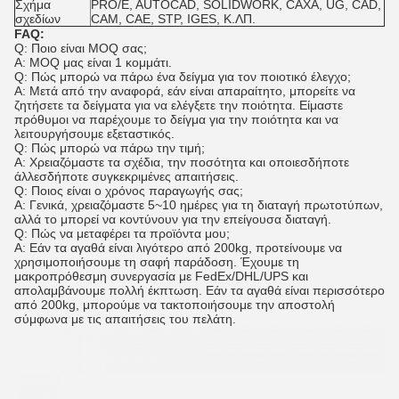
Σχήμα
PRO/E, AUTOCAD, SOLIDWORK, CAXA, UG, CAD,
σχεδίων
CAM, CAE, STP, IGES, Κ.ΛΠ.
FAQ:
Q: Ποιο είναι MOQ σας;
Α: MOQ μας είναι 1 κομμάτι.
Q: Πώς μπορώ να πάρω ένα δείγμα για τον ποιοτικό έλεγχο;
Α: Μετά από την αναφορά, εάν είναι απαραίτητο, μπορείτε να
ζητήσετε τα δείγματα για να ελέγξετε την ποιότητα. Είμαστε
πρόθυμοι να παρέχουμε το δείγμα για την ποιότητα και να
λειτουργήσουμε εξεταστικός.
Q: Πώς μπορώ να πάρω την τιμή;
Α: Χρειαζόμαστε τα σχέδια, την ποσότητα και οποιεσδήποτε
άλλεσδήποτε συγκεκριμένες απαιτήσεις.
Q: Ποιος είναι ο χρόνος παραγωγής σας;
Α: Γενικά, χρειαζόμαστε 5~10 ημέρες για τη διαταγή πρωτοτύπων,
αλλά το μπορεί να κοντύνουν για την επείγουσα διαταγή.
Q: Πώς να μεταφέρει τα προϊόντα μου;
Α: Εάν τα αγαθά είναι λιγότερο από 200kg, προτείνουμε να
χρησιμοποιήσουμε τη σαφή παράδοση. Έχουμε τη
μακροπρόθεσμη συνεργασία με FedEx/DHL/UPS και
απολαμβάνουμε πολλή έκπτωση. Εάν τα αγαθά είναι περισσότερο
από 200kg, μπορούμε να τακτοποιήσουμε την αποστολή
σύμφωνα με τις απαιτήσεις του πελάτη.