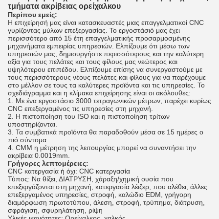
τμήματα ακρίβειας ορείχαλκου
Περίπου εμείς:
Η επιχείρησή μας είναι κατασκευαστές μιας επαγγελματικοί CNC
γυρίζοντας μύλων επεξεργασίας. Το εργοστάσιό μας έχει
περισσότερο από 15 έτη επαγγελματικής προσαρμοσμένης
μηχανήματα εμπειρίας υπηρεσιών.
Ελπίζουμε ότι μέσω των
υπηρεσιών μας, δημιουργήστε περισσότερους και την καλύτερη
αξία για τους πελάτες και τους φίλους μας νεώτερος και
υψηλότερου επιπέδου. Ελπίζουμε επίσης να συνεργαστούμε με
τους περισσότερους νέους πελάτες και φίλους για να παρέχουμε
στο μέλλον σε τους τα καλύτερες προϊόντα και τις υπηρεσίες.
Το
σχεδιάγραμμα και η κλίμακα επιχείρησης είναι οι ακόλουθες:
1. Με ένα εργοστάσιο 3000 τετραγωνικών μέτρων, παρέχει κυρίως
CNC επεξεργαμένος τις υπηρεσίες στη μηχανή.
2. Η πιστοποίηση του ISO και η πιστοποίηση τρίτων
υποστηρίζονται.
3. Τα συμβατικά προϊόντα θα παραδοθούν μέσα σε 15 ημέρες ο
πιό σύντομα.
4. CMM η μέτρηση της λειτουργίας μπορεί να συναντήσει την
ακρίβεια 0.0019mm.
Γρήγορες λεπτομέρειες:
CNC κατεργασία ή όχι: CNC κατεργασία
Τύπος: Να θίξει, ΔΙΑΤΡΥΣΗ, χάραξη/χημική ουσία που
επεξεργάζονται στη μηχανή, κατεργασία λέιζερ, που αλέθει, άλλες
επεξεργαμένος υπηρεσίες, στροφή, καλώδιο EDM, γρήγορη
διαμόρφωση πρωτοτύπου, άλεση, στροφή, τρύπημα, διάτρυση,
σφράγιση, σφυρηλάτηση, ρίψη
Υλικές ικανότητες: Ορείχαλκος, χαλκός