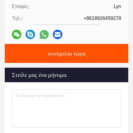
Επαφές:
Lyn
Τηλ.::
+8618926459278
συνομιλία τώρα
Στείλε μας ένα μήνυμα.