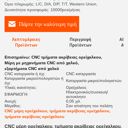
Όροι πληρωμής: L/C, D/A, D/P, T/T, Western Union,
Δυνατότητα προσφοράς: 10000pcs/μήνας
Πάρτε την καλύτερη τιμή
Λεπτομέρειες
Περιγραφή
Αξι
Προϊόντων
Προϊόντων
Αξι
Επισημαίνω:
CNC τμήματα ακρίβειας ορείχαλκου
,
Μέρη με μηχανήματα CNC από χαλκό
,
εξαρτήματα CNC από χαλκό
CNC κατεργασία ή όχι:
CNC κατεργασία
Κατεργασία μικροϋπολογιστών ή
Κατεργασία μικροϋπολογιστών
όχι:
Υλικές ικανότητες:
Ορείχαλκος
Ηλεκτρονικός/συσκευή/
ΕΦΑΡΜΟΓΗ:
αυτοκίνητο
Ανοχή:
0,05 χιλ.
Μέγεθος:
Σαν απαίτηση του πελάτη
CNC μέρη ορείχαλκου, τμήματα ακρίβειας ορείχαλκου,
τμήματα ακρίβειας ορείχαλκου
CNC μέρη ορείχαλκου, τμήματα ακρίβειας ορείχαλκου,