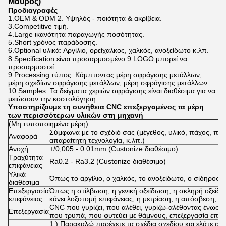
Μαύρος)
Προδιαγραφές
1.OEM & ODM 2. Υψηλός - ποιότητα & ακρίβεια.
3.Competitive τιμή.
4.Large ικανότητα παραγωγής ποσότητας.
5.Short χρόνος παράδοσης.
6.Optional υλικά: Αργίλιο, ορείχαλκος, χαλκός, ανοξείδωτο κ.λπ.
8.Specification είναι προσαρμοσμένο 9.LOGO μπορεί να
προσαρμοστεί.
9.Processing τύπος: Κάμπτοντας μέρη σφράγισης μετάλλων,
μέρη σχεδίων σφράγισης μετάλλων, μέρη σφράγισης μετάλλων.
10.Samples: Τα δείγματα χεριών σφράγισης είναι διαθέσιμα για να
μειώσουν την κοστολόγηση.
Υποστηρίζουμε τη συνήθεια CNC επεξεργαμένος τα μέρη
των περισσότερων υλικών στη μηχανή
(Μη τυποποιημένα μέρη)
Σύμφωνα με το σχέδιό σας (μέγεθος, υλικό, πάχος, περ
Αναφορά
απαραίτητη τεχνολογία, κ.λπ.)
Ανοχή
+/0,005 - 0.01mm (Custonize διαθέσιμο)
Τραχύτητα
Ra0.2 - Ra3.2 (Custonize διαθέσιμο)
επιφάνειας
Υλικά
Όπως το αργίλιο, ο χαλκός, το ανοξείδωτο, ο σίδηρος, 
διαθέσιμα
Επεξεργασία
Όπως η στίλβωση, η γενική οξείδωση, η σκληρή οξείδ
επιφάνειας
κάνει λοξοτομή επιφάνειας, η μετρίαση, η απόσβεση, κ.
CNC που γυρίζει, που αλέθει, γυρίζω-αλέθοντας ένωση
Επεξεργασία
που τρυπά, που φυτεύει με θάμνους, επεξεργασία επιφά
1.) Παρακαλώ παρέχετε τα σχέδια σχεδίου και ελάτε σ