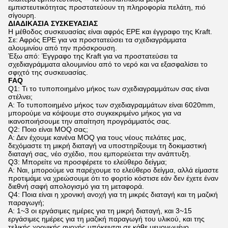
εμπιστευτικότητας προστατεύουν τη πληροφορία πελάτη, πιό
σίγουρη.
ΔΙΑΔΙΚΑΣΙΑ ΣΥΣΚΕΥΑΣΙΑΣ
Η μέθοδος συσκευασίας είναι αφρός EPE και έγγραφο της Kraft.
Σε: Αφρός EPE για να προστατεύσει τα σχεδιαγράμματα
αλουμινίου από την πρόσκρουση.
Έξω από: Έγγραφο της Kraft για να προστατεύσει τα
σχεδιαγράμματα αλουμινίου από το νερό και να εξασφαλίσει το
σφιχτό της συσκευασίας.
FAQ
Q1: Τι το τυποποιημένο μήκος των σχεδιαγραμμάτων σας είναι
στέλνει;
Α: Το τυποποιημένο μήκος των σχεδιαγραμμάτων είναι 6020mm,
μπορούμε να κόψουμε στο συγκεκριμένο μήκος για να
ικανοποιήσουμε την απαίτηση προγράμματός σας.
Q2: Ποιο είναι MOQ σας;
Α: Δεν έχουμε κανένα MOQ για τους νέους πελάτες μας,
δεχόμαστε τη μικρή διαταγή να υποστηρίξουμε τη δοκιμαστική
διαταγή σας, νέο σχέδιο, που εμπορεύεται την ανάπτυξη.
Q3: Μπορείτε να προσφέρετε το ελεύθερο δείγμα;
Α: Ναι, μπορούμε να παρέχουμε το ελεύθερο δείγμα, αλλά είμαστε
προτιμάμε να χρεώσουμε ότι το φορτίο κόστισε εάν δεν έχετε έναν
διεθνή σαφή απολογισμό για τη μεταφορά.
Q4: Ποια είναι η χρονική ανοχή για τη μικρές διαταγή και τη μαζική
παραγωγή;
Α: 1~3 οι εργάσιμες ημέρες για τη μικρή διαταγή, και 3~15
εργάσιμες ημέρες για τη μαζική παραγωγή του υλικού, και της
τελικής χρονικής ανοχής υπόκεινται σε κάθε μεμονωμένο