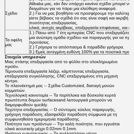
Alibaba μας, εάν δεν υπάρχει κανένα σχέδιο μπορεί να σ
δειγμάτων για να πάρει μια ελεύθερη αναφορά.
Σχέδιο
2.) Για να μας βοηθήσει να προσφέρουμε την καλύτερη
είστε βέβαιος τα σχέδιά ότι σας είναι σαφή και ακριβή
ποσότητας επεξεργασίας,
υλικά, ανοχές ακρίβειας, επεξεργασία επιφάνειας, και ειδ
1.) Πάνω από 7 έτη εμπειρίας CNC που επεξεργάζεται τ
μια ανώτερη ομάδα σχεδίου και παραγωγής για να προ
Τα οφέλη
προτάσεις.
μας
2.) Γρήγορα το απόσπασμα & παραδίδει γρήγορα.
3.) Εμείς αντεγμένη ευθύνη 100% για τα ποιοτικά προβ
Στοιχεία υπηρεσιών
Μιας στάσης επεξεργασία από το φύλλο στο ολοκληρωμένο
προϊόν.
Τέμνουσα επεξεργασία λέιζερ, κάμπτοντας επεξεργασία,
επεξεργασία συγκόλλησης, CNC επεξεργαμένος στη μηχανή
κέντρο.
Το πλεονέκτημά μας -- Σχέδια Customzied, διαταγή μονών
κομματιών.
Τεχνολογική καινοτομία -- Τα περίπλοκα και δύσκολα κυρτά
πρωτότυπα δομών surfacesand λειτουργικά μπορούν να
διαμορφωθούν qucikly.
Ταχύτητα επεξεργασίας -- Ο σύντομος κύκλος παραγωγής,
γρήγορη παράδοση, εξασφαλίζει παράδοση σύμφωνα με τη
συμφωνηθείσα ημερομηνία παράδοσης.
Ποιότητα των προϊόντων -- Την καλή ποιότητα, που εγγυάται
υλικά accuracty μέχρι 0.02mm 0.1mm.
Ιδιαίτερα εμπιστευτικός -- Τα πολλαπλάσια μέτρα