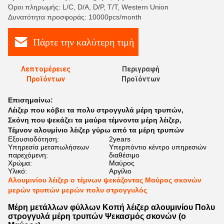
Όροι πληρωμής: L/C, D/A, D/P, T/T, Western Union
Δυνατότητα προσφοράς: 10000pcs/month
Πάρτε την καλύτερη τιμή
Λεπτομέρειες
Περιγραφή
Προϊόντων
Προϊόντων
Επισημαίνω:
Λέιζερ που κόβει τα πολυ στρογγυλά μέρη τρυπών
,
Σκόνη που ψεκάζει τα μαύρα τέμνοντα μέρη λέιζερ
,
Τέμνον αλουμίνιο λέιζερ γύρω από τα μέρη τρυπών
Εξουσιοδότηση:
2years
Υπηρεσία μεταπωλήσεων
Υπερπόντιο κέντρο υπηρεσιών
παρεχόμενη:
διαθέσιμο
Χρώμα:
Μαύρος
Υλικό:
Αργίλιο
Αλουμινίου λέιζερ ο τέμνων ψεκάζοντας Μαύρος σκονών
μερών τρυπών μερών πολυ στρογγυλός
Μέρη μετάλλων φύλλων Κοπή λέιζερ αλουμινίου Πολυ
στρογγυλά μέρη τρυπών Ψεκασμός σκονών (ο