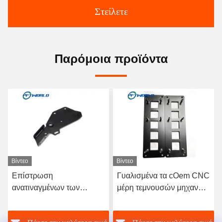
Στείλετε
Παρόμοια προϊόντα
Βίντεο
Βίντεο
Επίστρωση
Γυαλισμένα τα cOem CNC
ανατιναγμένων των
μέρη τεμνουσών μηχανών
χάντρα τεμνόντων μερών
λέιζερ παθητικοποιούν την
CNC λέιζερ που
επιφάνεια