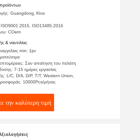
 προϊόντων
γής: Guangdong, Κίνα
 ISO9001:2015, ISO13485:2016
έλου: COem
ς & ναυτιλίας
αγγελίας min: 1pc
γματεύσιμα
επτομέρειες: Σαν απαίτηση του πελάτη
οσης: 7-15 ημέρες εργασίας
: L/C, D/A, D/P, T/T, Western Union,
προσφοράς: 10000Pcs/μήνας
ε την καλύτερη τιμή
Αξιολογήσεις