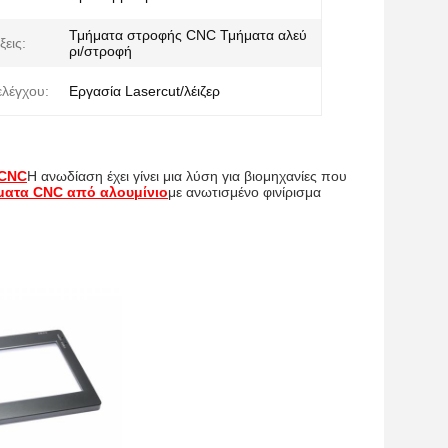
Τμήματα στροφής CNC Τμήματα αλεύ
ξεις:
ρι/στροφή
ελέγχου:
Εργασία Lasercut/λέιζερ
 CNC
Η ανωδίαση έχει γίνει μια λύση για βιομηχανίες που
ματα CNC από αλουμίνιο
με ανωτισμένο φινίρισμα