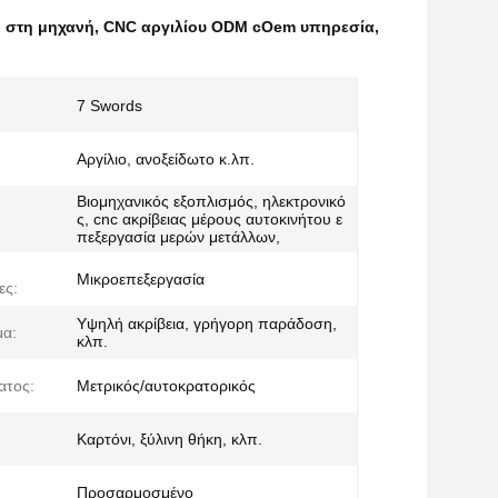
η στη μηχανή
,
CNC αργιλίου ODM cOem υπηρεσία
,
7 Swords
Αργίλιο, ανοξείδωτο κ.λπ.
Βιομηχανικός εξοπλισμός, ηλεκτρονικό
ς, cnc ακρίβειας μέρους αυτοκινήτου ε
πεξεργασία μερών μετάλλων,
Μικροεπεξεργασία
ες:
Υψηλή ακρίβεια, γρήγορη παράδοση,
μα:
κλπ.
ατος:
Μετρικός/αυτοκρατορικός
Καρτόνι, ξύλινη θήκη, κλπ.
Προσαρμοσμένο