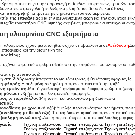
:
Χρησιμοποιείται για την παραγωγή επίπεδων επιφανειών, τρυπών, τσ
Ιδανικό για στρογγυλά ή κυλινδρικά μέρη όπως βουσιές και άξονες
και απόρριψη:
Για τρύπες με νήματα και τρύπες ακριβείας
σία της επιφάνειας:
Για την εξευγενισμένη άκρη και την αισθητική έκ
ιες:
Τα εργαστήρια CNC υψηλής ακρίβειας μπορούν να επιτύχουν ανοχέ
η αλουμινίου CNC εξαρτήματα
ρη αλουμινίου έχουν μεταποιηθεί, συχνά υποβάλλονται σε
Ανώδυνση
∆ι
ς επιφάνειας και την αισθητική της.
 Anodizing;
παχύνει το φυσικό στρώμα οξειδίου στην επιφάνεια του αλουμινίου, καθ
ατα της ανωτισμού:
ση στη διάβρωση:
Απαραίτητο για εξωτερικές ή θαλάσσιες εφαρμογές
ση φθοράς:
Η αυξημένη σκληρότητα προστατεύει από την τριβή
ένη εμφάνιση:
Ματ ή γυαλιστερό φινίρισμα σε διάφορα χρώματα (μαύρο,
κή μόνωση:
Χρήσιμο σε ηλεκτρονικές εφαρμογές
ρος το περιβάλλον:
Μη τοξική και ανακυκλώσιμη διαδικασία
ισμού:
(ανωδίαση με χρωμικό οξύ):
Υψηλής περιεκτικότητας σε νήματα, που 
 (ανωδίαση με θειικό οξύ):
Τυπική διακοσμητική και προστατευτική ε
I (σκληρή ανωδίαση):
Δύο ή περισσότερες από τις ακόλουθες μορφές:
γασία
Τεχνική επεξεργασία: Τεχνική επεξεργασία: Τεχνική επεξεργ
Τεχνική επεξεργασία: Τεχνική επεξεργασία: Τεχνική επεξεργ
Τεχνική επεξεργασία: Τεχνική επεξεργασία: Τεχνική επεξεργ