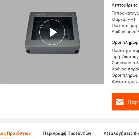
Λεπτομέρειες
Τόπος καταγω
Μάρκα: PFT
Πιστοποίηση:
Αριθμό μοντ
Όροι πληρωμή
Ποσότητα παρ
Τιμή: Διαπρα
Συσκευασία λ
Χρόνος παράδ
Όροι πληρωμής
Δυνατότητα 
Πάρτ
ιες Προϊόντων
Περιγραφή Προϊόντων
Αξιολογήσεις & 