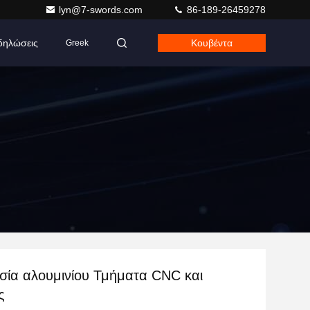
lyn@7-swords.com
86-189-26459278
δηλώσεις
Κουβέντα
Greek
σία αλουμινίου Τμήματα CNC και
ς