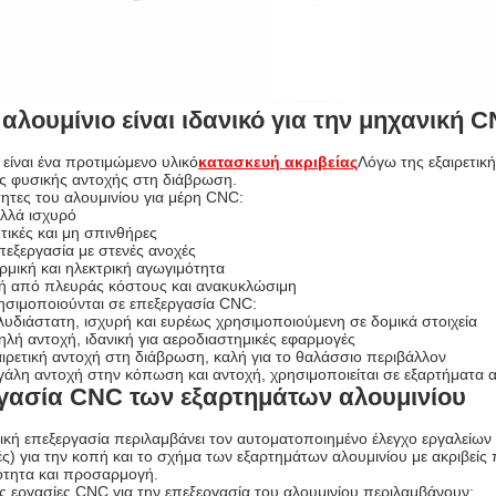
ο αλουμίνιο είναι ιδανικό για την μηχανική 
 είναι ένα προτιμώμενο υλικό
κατασκευή ακριβείας
Λόγω της εξαιρετικ
ης φυσικής αντοχής στη διάβρωση.
τητες του αλουμινίου για μέρη CNC:
λλά ισχυρό
ικές και μη σπινθήρες
πεξεργασία με στενές ανοχές
μική και ηλεκτρική αγωγιμότητα
ή από πλευράς κόστους και ανακυκλώσιμη
σιμοποιούνται σε επεξεργασία CNC:
υδιάστατη, ισχυρή και ευρέως χρησιμοποιούμενη σε δομικά στοιχεία
λή αντοχή, ιδανική για αεροδιαστημικές εφαρμογές
ιρετική αντοχή στη διάβρωση, καλή για το θαλάσσιο περιβάλλον
γάλη αντοχή στην κόπωση και αντοχή, χρησιμοποιείται σε εξαρτήματα
γασία CNC των εξαρτημάτων αλουμινίου
ική επεξεργασία περιλαμβάνει τον αυτοματοποιημένο έλεγχο εργαλείων
ς) για την κοπή και το σχήμα των εξαρτημάτων αλουμινίου με ακριβείς 
τητα και προσαρμογή.
ς εργασίες CNC για την επεξεργασία του αλουμινίου περιλαμβάνουν: