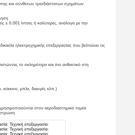
έπης και σύνθετων τρισδιάστατων σχημάτων
κληση
ς ± 0,001 ίντσες ή καλύτερες, ανάλογα με την
αδικασία ηλεκτροχημικής επεξεργασίας που βελτιώνει τις
ιστώντας το σκληρότερο και πιο ανθεκτικό στη
 κόκκινο, μπλε, διαυγές κλπ.)
χρησιμοποιούνται στον αεροδιαστημικό τομέα
πίστρωση
ασία: Τεχνική επεξεργασία:
ασία: Τεχνική επεξεργασία:
ασία: Τεχνική επεξεργασία: