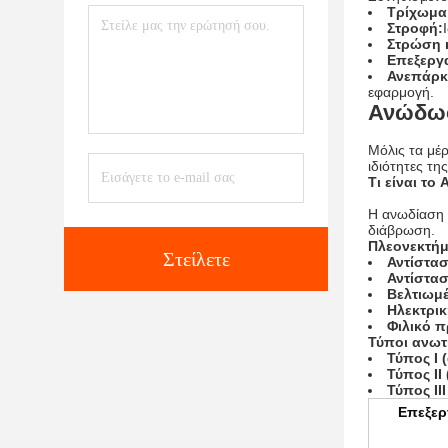
Τρίχωμα
Στροφή:
Στρώση 
Επεξεργα
Ανεπάρκε
εφαρμογή.
Ανώδωσ
Μόλις τα μέ
ιδιότητες τη
Τι είναι το
Η ανωδίαση 
διάβρωση.
Πλεονεκτήμ
Στείλετε
Αντίστα
Αντίστα
Βελτιωμ
Ηλεκτρι
Φιλικό π
Τύποι ανωτ
Τύπος Ι 
Τύπος ΙΙ
Τύπος II
Επεξερ