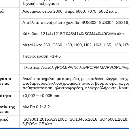
Τεχνική επεξεργασία:
κά
Αλουμίνιο: σειρά 2000, σειρά 6000, 7075, 5052 κλπ.
Ατσάλι από ανοξείδωτο χάλυβα: SUS303, SUS304, SS316
Χάλυβας: 1214L/1215/1045/4140/SCM440/40CrMo κλπ.
Μεταλλικό: 260, C360, H59, H60, H62, H63, H65, H68, H7
Τιτάνιο: κλάση F1-F5
Πλαστικό: Ακετάλη/POM/PA/Νάιλον/PC/PMMA/PVC/PU/Ακ
γασία
Ανωδικοποιημένα, με σφαιρίδια, με μεταξένιο πλέγμα, επι
νειας
ψευδαργύρου/νικλίου/χρωμίου/τιτανίου, βούρτσισμα, ζωγρ
παθητικοποίηση, ηλεκτροφορέση, ηλεκτροβλήρωση, Knurl, 
κότητα
±0,002 ~ ±0,005 mm
σία της
Μιν Ρα 0.1~3.2
νειας
τικό
ISO9001:2015,AS9100D,ISO13485:2016,ISO45001:2018,
5,ROSH,CE κλπ.