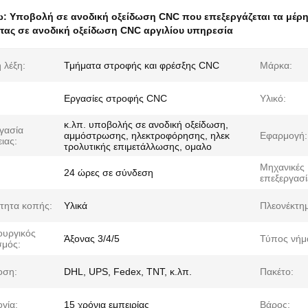
ω:
Υποβολή σε ανοδική οξείδωση CNC που επεξεργάζεται τα μέρ
ας σε ανοδική οξείδωση CNC αργιλίου υπηρεσία
 λέξη:
Τμήματα στροφής και φρέσξης CNC
Μάρκα:
Εργασίες στροφής CNC
Υλικό:
κ.λπ. υποβολής σε ανοδική οξείδωση,
γασία
αμμόστρωσης, ηλεκτροφόρησης, ηλεκ
Εφαρμογή:
ιας:
τρολυτικής επιμετάλλωσης, ομαλο
Μηχανικές
24 ώρες σε σύνδεση
επεξεργασί
τητα κοπής:
Υλικά
Πλεονέκτη
υργικός
Άξονας 3/4/5
Τύπος νήμ
σμός:
οση:
DHL, UPS, Fedex, TNT, κ.λπ.
Πακέτο:
γία:
15 χρόνια εμπειρίας
Βάρος: