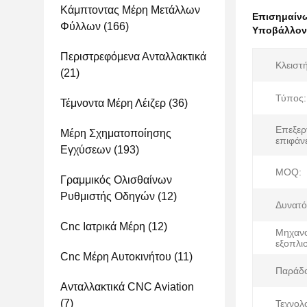
Κάμπτοντας Μέρη Μετάλλων
Επισημαίν
Φύλλων
(166)
Υποβάλλοντ
Περιστρεφόμενα Ανταλλακτικά
Κλειστή
(21)
Τύπος:
Τέμνοντα Μέρη Λέιζερ
(36)
Επεξερ
Μέρη Σχηματοποίησης
επιφάνε
Εγχύσεων
(193)
MOQ:
Γραμμικός Ολισθαίνων
Ρυθμιστής Οδηγών
(12)
Δυνατό
Cnc Ιατρικά Μέρη
(12)
Μηχανο
εξοπλι
Cnc Μέρη Αυτοκινήτου
(11)
Παράδ
Ανταλλακτικά CNC Aviation
(7)
Τεχνολο