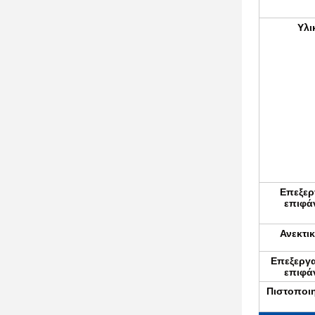
Υλι
Επεξερ
επιφά
Ανεκτι
Επεξεργα
επιφά
Πιστοποιη