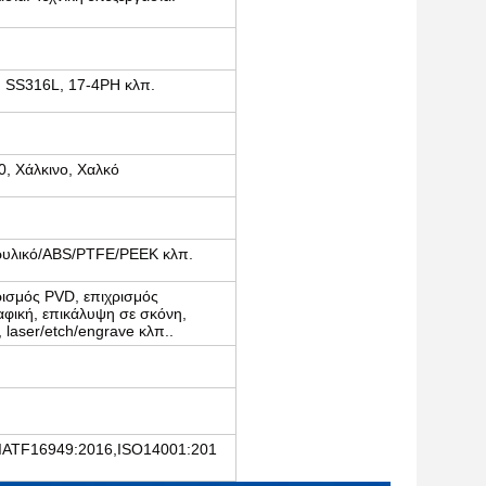
, SS316L, 17-4PH κλπ.
0, Χάλκινο, Χαλκό
ρυλικό/ABS/PTFE/PEEK κλπ.
χρισμός PVD, επιχρισμός
αφική, επικάλυψη σε σκόνη,
laser/etch/engrave κλπ..
IATF16949:2016,ISO14001:201