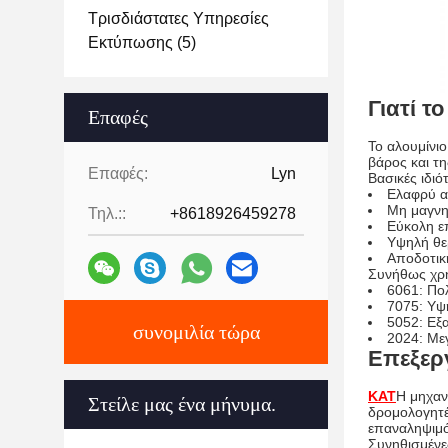
Τρισδιάστατες Υπηρεσίες
Εκτύπωσης
(5)
Γιατί τ
Επαφές
Το αλουμίνιο
βάρος και τ
Επαφές:
Lyn
Βασικές ιδιό
Ελαφρύ α
Μη μαγνητ
Τηλ.::
+8618926459278
Εύκολη ε
Υψηλή θερ
Αποδοτικ
Συνήθως χρη
6061: Πολ
7075: Υψη
5052: Εξα
συνομιλία τώρα
2024: Με
Επεξερ
ΚΑΤ
Η μηχαν
Στείλε μας ένα μήνυμα.
δρομολογητέ
επαναληψιμό
Συνηθισμένε