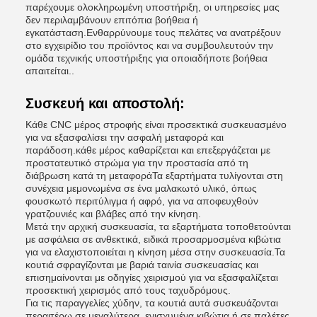
παρέχουμε ολοκληρωμένη υποστήριξη, οι υπηρεσίες μας
δεν περιλαμβάνουν επιτόπια βοήθεια ή
εγκατάσταση.Ενθαρρύνουμε τους πελάτες να ανατρέξουν
στο εγχειρίδιο του προϊόντος και να συμβουλευτούν την
ομάδα τεχνικής υποστήριξης για οποιαδήποτε βοήθεια
απαιτείται..
Συσκευή και αποστολή:
Κάθε CNC μέρος στροφής είναι προσεκτικά συσκευασμένο
για να εξασφαλίσει την ασφαλή μεταφορά και
παράδοση.κάθε μέρος καθαρίζεται και επεξεργάζεται με
προστατευτικό στρώμα για την προστασία από τη
διάβρωση κατά τη μεταφοράΤα εξαρτήματα τυλίγονται στη
συνέχεια μεμονωμένα σε ένα μαλακωτό υλικό, όπως
φουσκωτό περιτύλιγμα ή αφρό, για να αποφευχθούν
γρατζουνιές και βλάβες από την κίνηση.
Μετά την αρχική συσκευασία, τα εξαρτήματα τοποθετούνται
με ασφάλεια σε ανθεκτικά, ειδικά προσαρμοσμένα κιβώτια
για να ελαχιστοποιείται η κίνηση μέσα στην συσκευασία.Τα
κουτιά σφραγίζονται με βαριά ταινία συσκευασίας και
επισημαίνονται με οδηγίες χειρισμού για να εξασφαλίζεται
προσεκτική χειρισμός από τους ταχυδρόμους.
Για τις παραγγελίες χύδην, τα κουτιά αυτά συσκευάζονται
περαιτέρω σε μεγαλύτερα, ενισχυμένα κιβώτια ή σε παλέτες