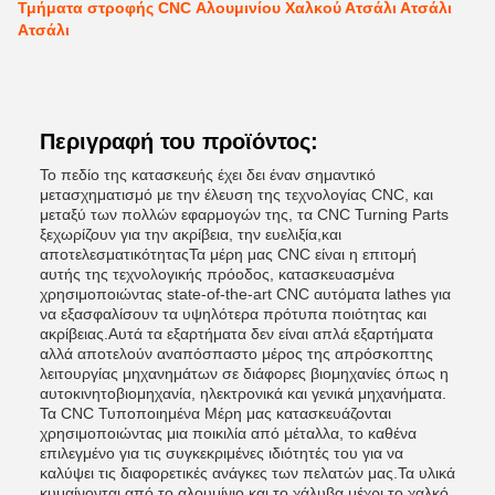
Τμήματα στροφής CNC Αλουμινίου Χαλκού Ατσάλι Ατσάλι
Ατσάλι
Περιγραφή του προϊόντος:
Το πεδίο της κατασκευής έχει δει έναν σημαντικό
μετασχηματισμό με την έλευση της τεχνολογίας CNC, και
μεταξύ των πολλών εφαρμογών της, τα CNC Turning Parts
ξεχωρίζουν για την ακρίβεια, την ευελιξία,και
αποτελεσματικότηταςΤα μέρη μας CNC είναι η επιτομή
αυτής της τεχνολογικής πρόοδος, κατασκευασμένα
χρησιμοποιώντας state-of-the-art CNC αυτόματα lathes για
να εξασφαλίσουν τα υψηλότερα πρότυπα ποιότητας και
ακρίβειας.Αυτά τα εξαρτήματα δεν είναι απλά εξαρτήματα
αλλά αποτελούν αναπόσπαστο μέρος της απρόσκοπτης
λειτουργίας μηχανημάτων σε διάφορες βιομηχανίες όπως η
αυτοκινητοβιομηχανία, ηλεκτρονικά και γενικά μηχανήματα.
Τα CNC Τυποποιημένα Μέρη μας κατασκευάζονται
χρησιμοποιώντας μια ποικιλία από μέταλλα, το καθένα
επιλεγμένο για τις συγκεκριμένες ιδιότητές του για να
καλύψει τις διαφορετικές ανάγκες των πελατών μας.Τα υλικά
κυμαίνονται από το αλουμίνιο και το χάλυβα μέχρι το χαλκό