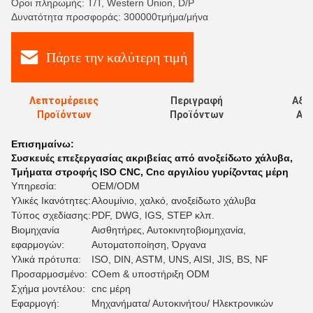
Όροι πληρωμής: T/T, Western Union, D/P
Δυνατότητα προσφοράς: 300000τμήμα/μήνα
Πάρτε την καλύτερη τιμή
Λεπτομέρειες
Περιγραφή
Αξι
Προϊόντων
Προϊόντων
Αξι
Επισημαίνω:
Συσκευές επεξεργασίας ακριβείας από ανοξείδωτο χάλυβα
,
Τμήματα στροφής ISO CNC
,
Cnc αργιλίου γυρίζοντας μέρη
Υπηρεσία:
OEM/ODM
Υλικές Ικανότητες:
Αλουμίνιο, χαλκό, ανοξείδωτο χάλυβα
Τύπος σχεδίασης:
PDF, DWG, IGS, STEP κλπ.
Βιομηχανία
Αισθητήρες, Αυτοκινητοβιομηχανία,
εφαρμογών:
Αυτοματοποίηση, Όργανα
Υλικά πρότυπα:
ISO, DIN, ASTM, UNS, AISI, JIS, BS, NF
Προσαρμοσμένο:
COem & υποστήριξη ODM
Σχήμα μοντέλου:
cnc μέρη
Εφαρμογή:
Μηχανήματα/ Αυτοκινήτου/ Ηλεκτρονικών