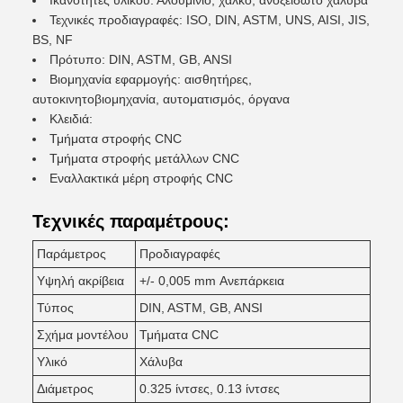
Ικανότητες υλικού: Αλουμίνιο, χαλκό, ανοξείδωτο χάλυβα
Τεχνικές προδιαγραφές: ISO, DIN, ASTM, UNS, AISI, JIS,
BS, NF
Πρότυπο: DIN, ASTM, GB, ANSI
Βιομηχανία εφαρμογής: αισθητήρες,
αυτοκινητοβιομηχανία, αυτοματισμός, όργανα
Κλειδιά:
Τμήματα στροφής CNC
Τμήματα στροφής μετάλλων CNC
Εναλλακτικά μέρη στροφής CNC
Τεχνικές παραμέτρους:
Παράμετρος
Προδιαγραφές
Υψηλή ακρίβεια
+/- 0,005 mm Ανεπάρκεια
Τύπος
DIN, ASTM, GB, ANSI
Σχήμα μοντέλου
Τμήματα CNC
Υλικό
Χάλυβα
Διάμετρος
0.325 ίντσες, 0.13 ίντσες