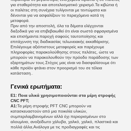
για σταθερότητα και αποτελεσματικό χειρισμό.Τα κιβώτια ή
οι παλέτες στη συνέχεια τυλίγονται με τεντώματα και
δένονται για να ασφαλίζουν το περιεχόμενο κατά τη
μεταφορά.
Πριν από την αποστολή, όλα τα δέματα ελέγχονται
διεξοδικά για να επιβεβαιωθεί ότι είναι σωστά σφραγισμένα
και επισήμαντα.παροχή σαφούς ταυτοποίησης και
επιτάχυνση της διαδικασίας τελωνειακής εκκαθάρισης.
Επιλέγουμε αξιόπιστους μεταφορείς και παρέχουμε
πληροφορίες παρακολούθησης στους πελάτες, ώστε να
μπορούν να παρακολουθούν την πρόοδο παράδοσης των
εξαρτημάτων τους.Στόχος μας είναι να διασφαλίσουμε ότι
κάθε προϊόν φτάνει στον προορισμό του σε τέλεια
κατάσταση..
Γενικά ερωτήματα:
Ε1: Ποια υλικά χρησιμοποιούνται στα μέρη στροφής
CNC PFT;
Α1:
Τα μέρη στροφής PFT CNC μπορούν να
κατασκευαστούν από μια ποικιλία υλικών,
συμπεριλαμβανομένων αλλά όχι περιορισμένων στο
αλουμίνιο, ανοξείδωτο χάλυβα, χαλκό, χαλκό, πλαστικά και
πολλά άλλα,Ανάλογα με τις προδιαγραφές και τις