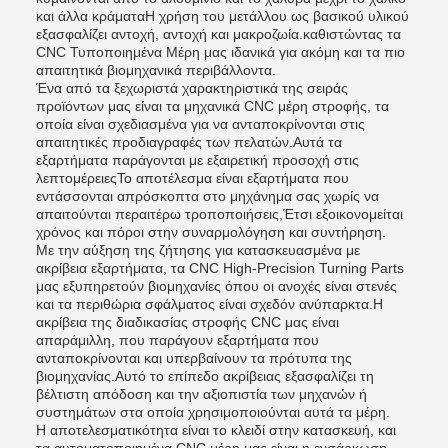
και άλλα κράματαΗ χρήση του μετάλλου ως βασικού υλικού
εξασφαλίζει αντοχή, αντοχή και μακροζωία.καθιστώντας τα
CNC Τυποποιημένα Μέρη μας ιδανικά για ακόμη και τα πιο
απαιτητικά βιομηχανικά περιβάλλοντα.
Ένα από τα ξεχωριστά χαρακτηριστικά της σειράς
προϊόντων μας είναι τα μηχανικά CNC μέρη στροφής, τα
οποία είναι σχεδιασμένα για να ανταποκρίνονται στις
απαιτητικές προδιαγραφές των πελατών.Αυτά τα
εξαρτήματα παράγονται με εξαιρετική προσοχή στις
λεπτομέρειεςΤο αποτέλεσμα είναι εξαρτήματα που
εντάσσονται απρόσκοπτα στο μηχάνημα σας χωρίς να
απαιτούνται περαιτέρω τροποποιήσεις,Έτσι εξοικονομείται
χρόνος και πόροι στην συναρμολόγηση και συντήρηση.
Με την αύξηση της ζήτησης για κατασκευασμένα με
ακρίβεια εξαρτήματα, τα CNC High-Precision Turning Parts
μας εξυπηρετούν βιομηχανίες όπου οι ανοχές είναι στενές
και τα περιθώρια σφάλματος είναι σχεδόν ανύπαρκτα.Η
ακρίβεια της διαδικασίας στροφής CNC μας είναι
απαράμιλλη, που παράγουν εξαρτήματα που
ανταποκρίνονται και υπερβαίνουν τα πρότυπα της
βιομηχανίας.Αυτό το επίπεδο ακρίβειας εξασφαλίζει τη
βέλτιστη απόδοση και την αξιοπιστία των μηχανών ή
συστημάτων στα οποία χρησιμοποιούνται αυτά τα μέρη.
Η αποτελεσματικότητα είναι το κλειδί στην κατασκευή, και