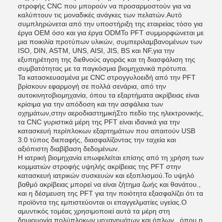
στροφής CNC που μπορούν να προσαρμοστούν για να
καλύπτουν τις μοναδικές ανάγκες των πελατών.Αυτό
συμπληρώνεται από την υποστήριξη της εταιρείας τόσο για
έργα OEM όσο και για έργα ODMΤο PFT συμμορφώνεται με
μια ποικιλία προτύπων υλικών, συμπεριλαμβανομένων των
ISO, DIN, ASTM, UNS, AISI, JIS, BS και NF,για την
εξυπηρέτηση της διεθνούς αγοράς και τη διασφάλιση της
συμβατότητας με τα παγκόσμια βιομηχανικά πρότυπα.
Τα κατασκευασμένα με CNC στρογγυλοειδή από την PFT
βρίσκουν εφαρμογή σε πολλά σενάρια, από την
αυτοκινητοβιομηχανία, όπου τα εξαρτήματα ακρίβειας είναι
κρίσιμα για την απόδοση και την ασφάλεια των
οχημάτων,στην αεροδιαστημικήΣτο πεδίο της ηλεκτρονικής,
τα CNC γυριστικά μέρη της PFT είναι ιδανικά για την
κατασκευή περίπλοκων εξαρτημάτων που απαιτούν USB
3.0 τύπος διεπαφής, διασφαλίζοντας την ταχεία και
αξιόπιστη διαβίβαση δεδομένων.
Η ιατρική βιομηχανία επωφελείται επίσης από τη χρήση των
κομματιών στροφής υψηλής ακρίβειας της PFT στην
κατασκευή ιατρικών συσκευών και εξοπλισμού.Το υψηλό
βαθμό ακρίβειας μπορεί να είναι ζήτημα ζωής και θανάτου.,
και η δέσμευση της PFT για την ποιότητα εξασφαλίζει ότι τα
προϊόντα της εμπιστεύονται οι επαγγελματίες υγείας.Ο
αμυντικός τομέας χρησιμοποιεί αυτά τα μέρη στη
δημιουργία πολύπλοκων μηχανημάτων και όπλων., όπου η