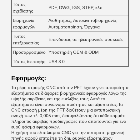
Τύπος
PDF, DWG, IGS, STEP, κλπ.
σχεδίασης
Βιομηχανία
Αισθητήρες, Αυτοκινητοβιομηχανία,
εφαρμογών
Αυτοματοποίηση, Όργανα
Τύπος
Επενδύσεις σε ηλεκτρονικές συσκευές
επεξεργασίας
Προσαρμοσμένο
Υποστήριξη OEM & ODM
Τύπος διεπαφής
USB 3.0
Εφαρμογές:
Τα μέρη στροφής CNC από την PFT έχουν γίνει απαραίτητα
εξαρτήματα σε διάφορες βιομηχανικές εφαρμογές λόγω της
υψηλής ακρίβειας και της ευελιξίας τους.Αυτά τα
εξαρτήματα είναι συνώνυμο ποιότητας και αξιοπιστίας.Τα
CNC στροφή μέρη της PFT διαθέτουν μια εντυπωσιακή
ανοχή των +/- 0,005 mm, διασφαλίζοντας ότι κάθε κομμάτι
πληροί τις ακριβείς προδιαγραφές που απαιτούνται για ένα
ευρύ φάσμα εφαρμογών.
Η χρήση του εξοπλισμού CNC για την αυτόματη μηχανική
πηγής αφρού επιτρέπει τη δημιουργία εξαρτημάτων