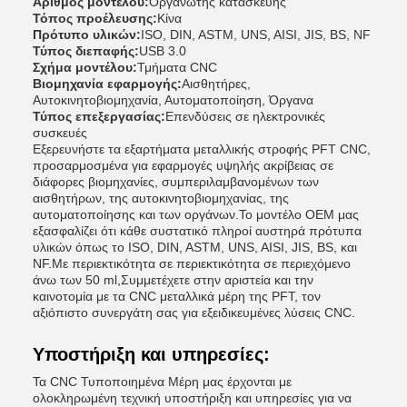
Αριθμός μοντέλου:
Οργανωτής κατασκευής
Τόπος προέλευσης:
Κίνα
Πρότυπο υλικών:
ISO, DIN, ASTM, UNS, AISI, JIS, BS, NF
Τύπος διεπαφής:
USB 3.0
Σχήμα μοντέλου:
Τμήματα CNC
Βιομηχανία εφαρμογής:
Αισθητήρες,
Αυτοκινητοβιομηχανία, Αυτοματοποίηση, Όργανα
Τύπος επεξεργασίας:
Επενδύσεις σε ηλεκτρονικές
συσκευές
Εξερευνήστε τα εξαρτήματα μεταλλικής στροφής PFT CNC,
προσαρμοσμένα για εφαρμογές υψηλής ακρίβειας σε
διάφορες βιομηχανίες, συμπεριλαμβανομένων των
αισθητήρων, της αυτοκινητοβιομηχανίας, της
αυτοματοποίησης και των οργάνων.Το μοντέλο OEM μας
εξασφαλίζει ότι κάθε συστατικό πληροί αυστηρά πρότυπα
υλικών όπως το ISO, DIN, ASTM, UNS, AISI, JIS, BS, και
NF.Με περιεκτικότητα σε περιεκτικότητα σε περιεχόμενο
άνω των 50 ml,Συμμετέχετε στην αριστεία και την
καινοτομία με τα CNC μεταλλικά μέρη της PFT, τον
αξιόπιστο συνεργάτη σας για εξειδικευμένες λύσεις CNC.
Υποστήριξη και υπηρεσίες:
Τα CNC Τυποποιημένα Μέρη μας έρχονται με
ολοκληρωμένη τεχνική υποστήριξη και υπηρεσίες για να