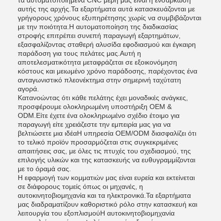
τα αυτοματοποιημένα CNC μέρη μας είναι η ενσάρκωση
αυτής της αρχής.Τα εξαρτήματα αυτά κατασκευάζονται με
γρήγορους χρόνους εξυπηρέτησης χωρίς να συμβιβάζονται
με την ποιότητα.Η αυτοματοποίηση της διαδικασίας
στροφής επιτρέπει συνεπή παραγωγή εξαρτημάτων,
εξασφαλίζοντας σταθερή αλυσίδα εφοδιασμού και έγκαιρη
παράδοση για τους πελάτες μας.Αυτή η
αποτελεσματικότητα μεταφράζεται σε εξοικονόμηση
κόστους και μειωμένο χρόνο παράδοσης, παρέχοντας ένα
ανταγωνιστικό πλεονέκτημα στην σημερινή ταχύτατη
αγορά.
Κατανοώντας ότι κάθε πελάτης έχει μοναδικές ανάγκες,
προσφέρουμε ολοκληρωμένη υποστήριξη OEM &
ODM.Είτε έχετε ένα ολοκληρωμένο σχέδιο έτοιμο για
παραγωγή είτε χρειάζεστε την εμπειρία μας για να
βελτιώσετε μια ιδέαΗ υπηρεσία OEM/ODM διασφαλίζει ότι
το τελικό προϊόν προσαρμόζεται στις συγκεκριμένες
απαιτήσεις σας, με όλες τις πτυχές του σχεδιασμού, της
επιλογής υλικών και της κατασκευής να ευθυγραμμίζονται
με το όραμά σας.
Η εφαρμογή των κομματιών μας είναι ευρεία και εκτείνεται
σε διάφορους τομείς όπως οι μηχανές, η
αυτοκινητοβιομηχανία και τα ηλεκτρονικά.Τα εξαρτήματα
μας διαδραματίζουν καθοριστικό ρόλο στην κατασκευή και
λειτουργία του εξοπλισμούΗ αυτοκινητοβιομηχανία