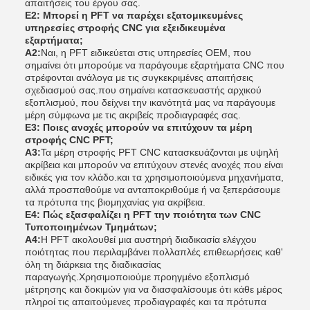
απαιτήσεις του έργου σας.
Ε2: Μπορεί η PFT να παρέχει εξατομικευμένες
υπηρεσίες στροφής CNC για εξειδικευμένα
εξαρτήματα;
Α2:
Ναι, η PFT ειδικεύεται στις υπηρεσίες OEM, που
σημαίνει ότι μπορούμε να παράγουμε εξαρτήματα CNC που
στρέφονται ανάλογα με τις συγκεκριμένες απαιτήσεις
σχεδιασμού σας.που σημαίνει κατασκευαστής αρχικού
εξοπλισμού, που δείχνει την ικανότητά μας να παράγουμε
μέρη σύμφωνα με τις ακριβείς προδιαγραφές σας.
Ε3: Ποιες ανοχές μπορούν να επιτύχουν τα μέρη
στροφής CNC PFT;
Α3:
Τα μέρη στροφής PFT CNC κατασκευάζονται με υψηλή
ακρίβεια και μπορούν να επιτύχουν στενές ανοχές που είναι
ειδικές για τον κλάδο.και τα χρησιμοποιούμενα μηχανήματα,
αλλά προσπαθούμε να ανταποκριθούμε ή να ξεπεράσουμε
τα πρότυπα της βιομηχανίας για ακρίβεια.
Ε4: Πώς εξασφαλίζει η PFT την ποιότητα των CNC
Τυποποιημένων Τμημάτων;
Α4:
Η PFT ακολουθεί μια αυστηρή διαδικασία ελέγχου
ποιότητας που περιλαμβάνει πολλαπλές επιθεωρήσεις καθ'
όλη τη διάρκεια της διαδικασίας
παραγωγής.Χρησιμοποιούμε προηγμένο εξοπλισμό
μέτρησης και δοκιμών για να διασφαλίσουμε ότι κάθε μέρος
πληροί τις απαιτούμενες προδιαγραφές και τα πρότυπα