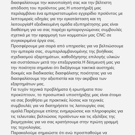
διασφαλίσουμε την ικανοποίησή σας και την βέλτιστη
απόδοση του προϊόντος μας.Η υποστήριξή μας
περιλαμβάνει ένα εμπεριστατωμένο εγχειρίδιο προϊόντος με
λεπτομερείς οδηγίες για την εγκατάσταση και τη
λειτουργίαΗ εξειδικευμένη ομάδα εξυπηρέτησης μας είναι
διαθέσιμη για να σας παρέχει εμπειρογνώμονες συμβουλές
σχετικά με την εφαρμογή των κομματιών μας CNC σε
συγκεκριμένα έργα σας.
Προσφέρουμε μια σειρά από υπηρεσίες για να βελτιώσουμε
την εμπειρία σας, συμπεριλαμβανομένης της βοήθειας
σχεδιασμού εξαρτημάτων, καθοδήγησης επιλογής υλικών
και συστάσεων μετά την επεξεργασία.Η δέσμευσή μας για
την ποιότητα σημαίνει ότι διεξάγουμε τακτικά αυστηρές
δοκιμές και διαδικασίες διασφάλισης ποιότητας για να
διασφαλίσουμε την αξιοπιστία και την ακρίβεια των
εξαρτημάτων μας.
Για τυχόν τεχνικά προβλήματα ή ερωτήματα που
προκύπτουν, το προσωπικό υποστήριξης μας είναι έτοιμο
να σας βοηθήσει με πρακτικές λύσεις και τεχνικές
συμβουλές για να διατηρήσετε τις λειτουργίες σας
ομαλά.Παρέχουμε επίσης ενημερώσεις και πληροφορίες για
τις τελευταίες βελτιώσεις προϊόντων και τις εξελίξεις της
βιομηχανίας για να σας κρατήσουμε στην πρώτη γραμμή
της τεχνολογίας.
Παρακαλούμε σημειώστε ότι ενώ προσπαθούμε να