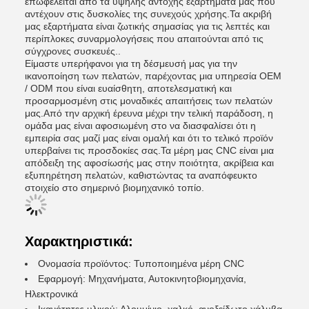
επωφελείται από τα υψηλής αντοχής εξαρτήματα μας που
αντέχουν στις δυσκολίες της συνεχούς χρήσης.Τα ακριβή
μας εξαρτήματα είναι ζωτικής σημασίας για τις λεπτές και
περίπλοκες συναρμολογήσεις που απαιτούνται από τις
σύγχρονες συσκευές..
Είμαστε υπερήφανοι για τη δέσμευσή μας για την
ικανοποίηση των πελατών, παρέχοντας μια υπηρεσία OEM
/ ODM που είναι ευαίσθητη, αποτελεσματική και
προσαρμοσμένη στις μοναδικές απαιτήσεις των πελατών
μας.Από την αρχική έρευνα μέχρι την τελική παράδοση, η
ομάδα μας είναι αφοσιωμένη στο να διασφαλίσει ότι η
εμπειρία σας μαζί μας είναι ομαλή και ότι το τελικό προϊόν
υπερβαίνει τις προσδοκίες σας.Τα μέρη μας CNC είναι μια
απόδειξη της αφοσίωσής μας στην ποιότητα, ακρίβεια και
εξυπηρέτηση πελατών, καθιστώντας τα αναπόφευκτο
στοιχείο στο σημερινό βιομηχανικό τοπίο.
Χαρακτηριστικά:
Ονομασία προϊόντος: Τυποποιημένα μέρη CNC
Εφαρμογή: Μηχανήματα, Αυτοκινητοβιομηχανία,
Ηλεκτρονικά