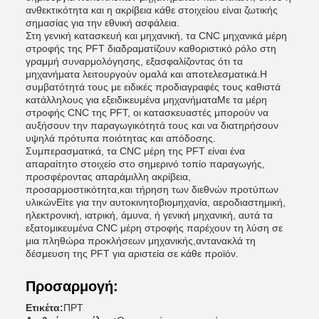
ανθεκτικότητα και η ακρίβεια κάθε στοιχείου είναι ζωτικής
σημασίας για την εθνική ασφάλεια.
Στη γενική κατασκευή και μηχανική, τα CNC μηχανικά μέρη
στροφής της PFT διαδραματίζουν καθοριστικό ρόλο στη
γραμμή συναρμολόγησης, εξασφαλίζοντας ότι τα
μηχανήματα λειτουργούν ομαλά και αποτελεσματικά.Η
συμβατότητά τους με ειδικές προδιαγραφές τους καθιστά
κατάλληλους για εξειδικευμένα μηχανήματαΜε τα μέρη
στροφής CNC της PFT, οι κατασκευαστές μπορούν να
αυξήσουν την παραγωγικότητά τους και να διατηρήσουν
υψηλά πρότυπα ποιότητας και απόδοσης.
Συμπερασματικά, τα CNC μέρη της PFT είναι ένα
απαραίτητο στοιχείο στο σημερινό τοπίο παραγωγής,
προσφέροντας απαράμιλλη ακρίβεια,
προσαρμοστικότητα,και τήρηση των διεθνών προτύπων
υλικώνΕίτε για την αυτοκινητοβιομηχανία, αεροδιαστημική,
ηλεκτρονική, ιατρική, άμυνα, ή γενική μηχανική, αυτά τα
εξατομικευμένα CNC μέρη στροφής παρέχουν τη λύση σε
μια πληθώρα προκλήσεων μηχανικής,αντανακλά τη
δέσμευση της PFT για αριστεία σε κάθε προϊόν.
Προσαρμογή:
Ετικέτα:
ΠΡΤ