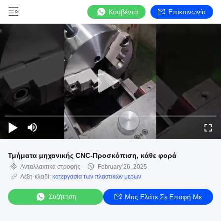
Κουβέντα
Επικοινωνία
Τμήματα μηχανικής CNC-Προσκόπιση, κάθε φορά
Ανταλλακτικά στροφής
February 26, 2025
Λέξη-κλειδί:
κατεργασία των πλαστικών μερών
Συζήτηση
Μας Ελάτε Σε Επαφή Με