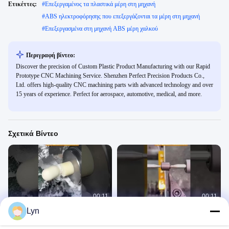
Ετικέττες:
#
Επεξεργαμένος τα πλαστικά μέρη στη μηχανή
#
ABS ηλεκτροφόρησης που επεξεργάζονται τα μέρη στη μηχανή
#
Επεξεργασμένα στη μηχανή ABS μέρη χαλκού
Περιγραφή βίντεο:
Discover the precision of Custom Plastic Product Manufacturing with our Rapid
Prototype CNC Machining Service. Shenzhen Perfect Precision Products Co.,
Ltd. offers high-quality CNC machining parts with advanced technology and over
15 years of experience. Perfect for aerospace, automotive, medical, and more.
Σχετικά Βίντεο
00:11
00:11
Lyn
Επιστημονικό εγχειρίδιο για την
Επίδειξη αυτοματοποιημένης
επεξεργασία με CNC κοπής
γραμμής παραγωγής τόρνευσης CNC