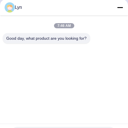
ανοξείδωτου
μηχανή
Lyn
7:46 AM
Good day, what product are you looking for?
Shenzhen Perfect Precision Product Co., Ltd.
lyn@7-swords.com
86-189-26459278
Οικοδόμηση 49, βιομηχανικό πάρκο Fumin, χωριό Pinghu,
κωμόπολη Pinghu, περιοχή Longgang, πόλη Shenzhen,
επαρχία Γκουαγκντόνγκ, Κίνα
Καλή ποιότητα της Κίνας CNC γυρίζοντας μέρη
Προμηθευτής. Πνευματικά δικαιώματα © 2022-2026