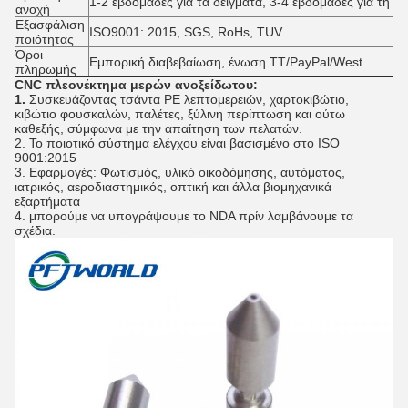
1-2 εβδομάδες για τα δείγματα, 3-4 εβδομάδες για τη 
ανοχή
Εξασφάλιση
ISO9001: 2015, SGS, RoHs, TUV
ποιότητας
Όροι
Εμπορική διαβεβαίωση, ένωση TT/PayPal/West
πληρωμής
CNC πλεονέκτημα μερών ανοξείδωτου:
1.
Συσκευάζοντας τσάντα PE λεπτομερειών, χαρτοκιβώτιο,
κιβώτιο φουσκαλών, παλέτες, ξύλινη περίπτωση και ούτω
καθεξής, σύμφωνα με την απαίτηση των πελατών.
2. Το ποιοτικό σύστημα ελέγχου είναι βασισμένο στο ISO
9001:2015
3. Εφαρμογές: Φωτισμός, υλικό οικοδόμησης, αυτόματος,
ιατρικός, αεροδιαστημικός, οπτική και άλλα βιομηχανικά
εξαρτήματα
4. μπορούμε να υπογράψουμε το NDA πρίν λαμβάνουμε τα
σχέδια.