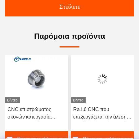
Στείλετε
Παρόμοια προϊόντα
Βίντεο
Βίντεο
CNC επιστρώματος
Ra1.6 CNC που
σκονών κατεργασία
επεξεργάζεται την άλεση
μικροϋπολογιστών
ακρίβειας συνήθειας
αμμοβολών μερών
μερών ανοξείδωτου στη
ή
Πάρτε την καλύτερη τιμή
Πάρτε την καλύτερη τιμή