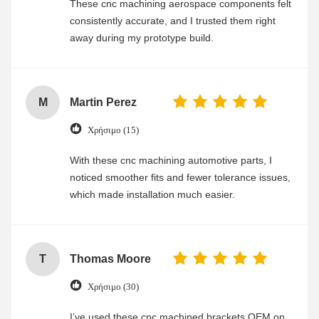
These cnc machining aerospace components felt
consistently accurate, and I trusted them right
away during my prototype build.
M
Martin Perez
Χρήσιμο (15)
With these cnc machining automotive parts, I
noticed smoother fits and fewer tolerance issues,
which made installation much easier.
T
Thomas Moore
Χρήσιμο (30)
I’ve used these cnc machined brackets OEM on