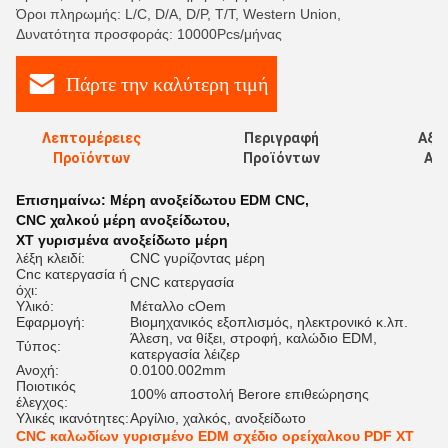
Όροι πληρωμής: L/C, D/A, D/P, T/T, Western Union,
Δυνατότητα προσφοράς: 10000Pcs/μήνας
Πάρτε την καλύτερη τιμή
Λεπτομέρειες
Περιγραφή
Αξι
Προϊόντων
Προϊόντων
Αξι
Επισημαίνω:
Μέρη ανοξείδωτου EDM CNC
,
CNC χαλκού μέρη ανοξείδωτου
,
XT γυρισμένα ανοξείδωτο μέρη
λέξη κλειδί:
CNC γυρίζοντας μέρη
Cnc κατεργασία ή
CNC κατεργασία
όχι:
Υλικό:
Μέταλλο cOem
Εφαρμογή:
Βιομηχανικός εξοπλισμός, ηλεκτρονικό κ.λπ.
Άλεση, να θίξει, στροφή, καλώδιο EDM,
Τύπος:
κατεργασία λέιζερ
Ανοχή:
0.0100.002mm
Ποιοτικός
100% αποστολή Berore επιθεώρησης
έλεγχος:
Υλικές ικανότητες:
Αργίλιο, χαλκός, ανοξείδωτο
CNC καλωδίων γυρισμένο EDM σχέδιο ορείχαλκου PDF XT