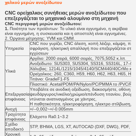
χαλκού μερών ανοξείδωτου
CNC ορείχαλκος συνήθειας μερών ανοξείδωτου που
επεξεργάζεται το μηχανικό αλουμίνιο στη μηχανή
CNC περιγραφή μερών ανοξείδωτου:
1.
Ποιότητα των προϊόντων: Το υλικό είναι εγγυημένο, η ακρίβεια
είναι εγγυημένη, η συσκευασία και η αποστολή είναι εγγυημένες.
2. Όργανα μέτρησης: YVM και CMM.
CNC που γυρίζει, CNC άλεση, κοπή λέιζερ, κάμψη, πε
Υπηρεσία
σφράγιση, ηλεκτρική απαλλαγή που επεξεργάζεται στη
εγχύσεων
Αργίλιο: 2000 σειρά, 6000 σειρές, 7075,5052 κ.λπ.
Ανοξείδωτο: SUS303, SUS304, SS316, SS316L, 17-4P
Χάλυβας: 1214L/1215/1045/4140/SCM440/40CrMo κ.λ
Υλικά
Ορείχαλκος: 260, C360, H59, H60, H62, H63, H65, H68
Τιτάνιο: GradeF1-F5
Πλαστικό: Acetal/POM/PA/Nylon/PC/PMMA το /PVC/PU/
Υποβάλτε σε ανοδική οξείδωση, διακοσμήστε, οθόνη μ
Επεξεργασία
ψευδάργυρος/νικέλιο/χρώμιο/επένδυση τιτανίου, βούρτ
επιφάνειας
ντύνεται ανατιναγμένος με χάντρες,
Η παθητικότητα, ηλεκτροφόρηση, ηλεκτρο στίλβωση, Knu
Ανοχή
+/--0,002~+/-0.005mm
Τραχύτητα
Ελάχιστο Ra0.1~3.2
επιφάνειας
Σχέδιο
STP, ΒΉΜΑ, LGS, XT, AUTOCAD (DXF, DWG), PDF, Ή
αποδεκτό
Χρονική