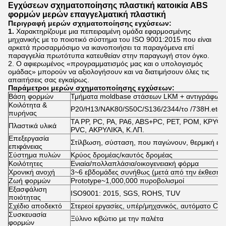
Εγχύσεων σχηματοποίησης πλαστική κατοικία ABS
φορμών μερών επαγγελματική πλαστική
Περιγραφή μερών σχηματοποίησης εγχύσεων:
1.
Χαρακτηρίζουμε μια πεπειραμένη ομάδα εφαρμοσμένης
μηχανικής με το ποιοτικό σύστημα του ISO 9001:2015 που είναι
αρκετά προσαρμόσιμο να ικανοποιήσει τα παραγόμενα επί
παραγγελία πρωτότυπα κατευθείαν στην παραγωγή στον όγκο.
2. Ο αφιερωμένος «προγραμματισμός μας και ο υπολογισμός
ομάδας» μπορούν να αξιολογήσουν και να διατιμήσουν όλες τις
απαιτήσεις σας εγκαίρως.
Παράμετροι μερών σχηματοποίησης
εγχύσεων
:
Βάση φορμών
Τμήματα moldbase στάσεων LKM + αντιγράφω
Κοιλότητα &
P20/H13/NAK80/S50C/S136/2344/το /738H.etc
πυρήνας
ΤΑ PP, PC, PA, PA6, ABS+PC, PET, POM, ΚΡΥ
Πλαστικά υλικά
PVC, ΑΚΡΥΛΙΚΆ, Κ.ΛΠ.
Επεξεργασία
Στίλβωση, σύσταση, που παγώνουν, θερμική επε
επιφάνειας
Σύστημα πυλών
Κρύος δρομέας/καυτός δρομέας
Κοιλότητες
Ενιαία/πολλαπλάσια/οικογενειακή φόρμα
Χρονική ανοχή
3~6 εβδομάδες συνήθως (μετά από την έκθεση 
Ζωή φορμών
Prototype~1,000,000 πυροβολισμοί
Εξασφάλιση
ISO9001: 2015, SGS, ROHS, TUV
ποιότητας
Σχέδιο αποδεκτό
Στερεοί εργασίες, υπέρ/μηχανικός, αυτόματο C
Συσκευασία
Ξύλινο κιβώτιο με την παλέτα
φορμών