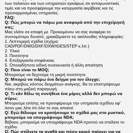
των πελατών και των υπηρεσιών εγκαίρως σε ανταγωνιστικές
τιμές και να προσφέρουμε την κατεργασία ακρίβειας και τις
προσαρμοσμένες υπηρεσίες.
FAQ:
Q: Πώς μπορώ να πάρω μια αναφορά από την επιχείρησή
σας;
Μας ελάτε σε επαφή με. Προκειμένου να σας αναφέρει το
συντομότερο δυνατό, χρειαζόμαστε τις ακόλουθες πληροφορίες:
1. Λεπτομερή σχέδια (σχήμα:
CAD/PDF/DWG/DXF/DXW/IGES/STEP κ.λπ.)
2. Υλικό
3. Ποσότητα
4. Επεξεργασία επιφάνειας
5. Οποιαδήποτε ειδική συσκευασία ή άλλη απαίτηση
Q: Ποιο είναι το MOQ;
Μπορούμε να δεχτούμε τη μικρή ποσότητα.
Q: Μπορώ να πάρω ένα δείγμα για τον έλεγχο;
Ναι, ακριβώς κόστος δειγμάτων ανάγκης, θα το επιστρέψουμε
πίσω στη μαζική παραγωγή.
Q: Τι εάν θέλω τη συνήθεια ένα μέρος αλλά δεν μπορώ να
σύρω;
Μπορούμε επίσης να προσφέρουμε την υπηρεσία σχεδίου εφ'
όσον μας λέτε ότι όλο το σας απαιτεί.
Q: Εγώ θέλουμε να κρατήσουμε το σχέδιό μας στο μυστικό,
μπορούμε να υπογράψουμε NDA;
Βέβαιοι, μπορούμε να υπογράψουμε NDA προτού να στείλετε το
σχέδιο.
Q: Πώς στέλνετε τα αγαθά και πόσο καιρό παίρνει για να