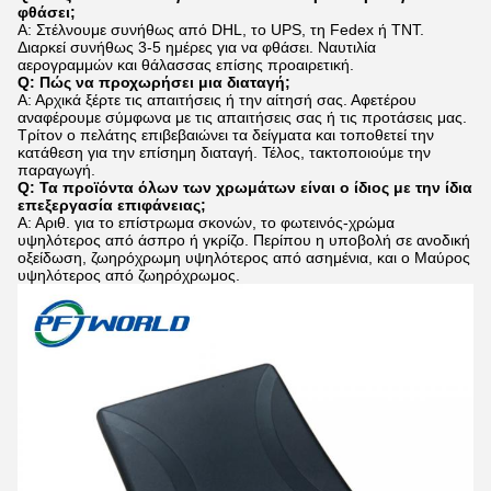
φθάσει;
Α: Στέλνουμε συνήθως από DHL, το UPS, τη Fedex ή TNT.
Διαρκεί συνήθως 3-5 ημέρες για να φθάσει. Ναυτιλία
αερογραμμών και θάλασσας επίσης προαιρετική.
Q: Πώς να προχωρήσει μια διαταγή;
Α: Αρχικά ξέρτε τις απαιτήσεις ή την αίτησή σας. Αφετέρου
αναφέρουμε σύμφωνα με τις απαιτήσεις σας ή τις προτάσεις μας.
Τρίτον ο πελάτης επιβεβαιώνει τα δείγματα και τοποθετεί την
κατάθεση για την επίσημη διαταγή. Τέλος, τακτοποιούμε την
παραγωγή.
Q: Τα προϊόντα όλων των χρωμάτων είναι ο ίδιος με την ίδια
επεξεργασία επιφάνειας;
Α: Αριθ. για το επίστρωμα σκονών, το φωτεινός-χρώμα
υψηλότερος από άσπρο ή γκρίζο. Περίπου η υποβολή σε ανοδική
οξείδωση, ζωηρόχρωμη υψηλότερος από ασημένια, και ο Μαύρος
υψηλότερος από ζωηρόχρωμος.