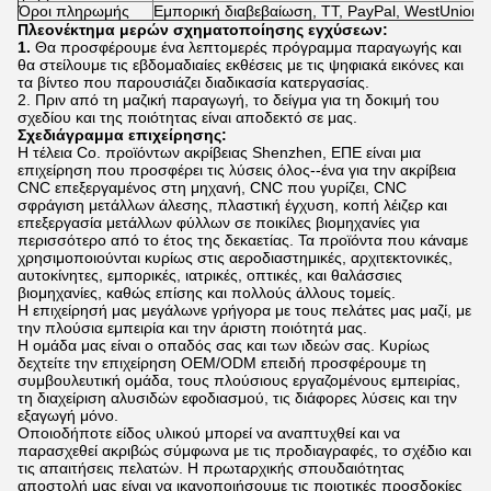
Όροι πληρωμής
Εμπορική διαβεβαίωση, TT, PayPal, WestUnion
Πλεονέκτημα μερών σχηματοποίησης εγχύσεων:
1.
Θα προσφέρουμε ένα λεπτομερές πρόγραμμα παραγωγής και
θα στείλουμε τις εβδομαδιαίες εκθέσεις με τις ψηφιακά εικόνες και
τα βίντεο που παρουσιάζει διαδικασία κατεργασίας.
2. Πριν από τη μαζική παραγωγή, το δείγμα για τη δοκιμή του
σχεδίου και της ποιότητας είναι αποδεκτό σε μας.
Σχεδιάγραμμα επιχείρησης:
Η τέλεια Co. προϊόντων ακρίβειας Shenzhen, ΕΠΕ είναι μια
επιχείρηση που προσφέρει τις λύσεις όλος--ένα για την ακρίβεια
CNC επεξεργαμένος στη μηχανή, CNC που γυρίζει, CNC
σφράγιση μετάλλων άλεσης, πλαστική έγχυση, κοπή λέιζερ και
επεξεργασία μετάλλων φύλλων σε ποικίλες βιομηχανίες για
περισσότερο από το έτος της δεκαετίας. Τα προϊόντα που κάναμε
χρησιμοποιούνται κυρίως στις αεροδιαστημικές, αρχιτεκτονικές,
αυτοκίνητες, εμπορικές, ιατρικές, οπτικές, και θαλάσσιες
βιομηχανίες, καθώς επίσης και πολλούς άλλους τομείς.
Η επιχείρησή μας μεγάλωνε γρήγορα με τους πελάτες μας μαζί, με
την πλούσια εμπειρία και την άριστη ποιότητά μας.
Η ομάδα μας είναι ο οπαδός σας και των ιδεών σας. Κυρίως
δεχτείτε την επιχείρηση OEM/ODM επειδή προσφέρουμε τη
συμβουλευτική ομάδα, τους πλούσιους εργαζομένους εμπειρίας,
τη διαχείριση αλυσιδών εφοδιασμού, τις διάφορες λύσεις και την
εξαγωγή μόνο.
Οποιοδήποτε είδος υλικού μπορεί να αναπτυχθεί και να
παρασχεθεί ακριβώς σύμφωνα με τις προδιαγραφές, το σχέδιο και
τις απαιτήσεις πελατών. Η πρωταρχικής σπουδαιότητας
αποστολή μας είναι να ικανοποιήσουμε τις ποιοτικές προσδοκίες