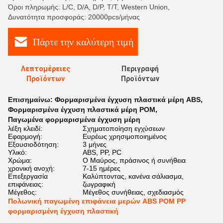
Όροι πληρωμής: L/C, D/A, D/P, T/T, Western Union,
Δυνατότητα προσφοράς: 20000pcs/μήνας
Πάρτε την καλύτερη τιμή
Λεπτομέρειες
Περιγραφή
Προϊόντων
Προϊόντων
Επισημαίνω:
Φορμαρισμένα έγχυση πλαστικά μέρη ABS
,
Φορμαρισμένα έγχυση πλαστικά μέρη POM
,
Παγωμένα φορμαρισμένα έγχυση μέρη
λέξη κλειδί:
Σχηματοποίηση εγχύσεων
Εφαρμογή:
Ευρέως χρησιμοποιημένος
Εξουσιοδότηση:
3 μήνες
Υλικό:
ABS, PP, PC
Χρώμα:
Ο Μαύρος, πράσινος ή συνήθεια
χρονική ανοχή:
7-15 ημέρες
Επεξεργασία
Καλύπτοντας, κανένα σάλιασμα,
επιφάνειας:
ζωγραφική
Μέγεθος:
Μέγεθος συνήθειας, σχεδιασμός
Πολωνική παγωμένη επιφάνεια μερών ABS POM PP
φορμαρισμένη έγχυση πλαστική