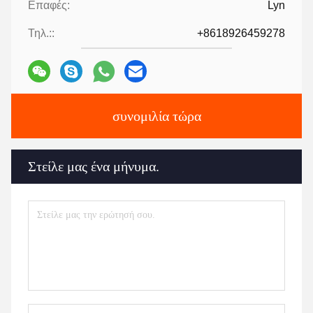
Επαφές:
Lyn
Τηλ.::
+8618926459278
συνομιλία τώρα
Στείλε μας ένα μήνυμα.