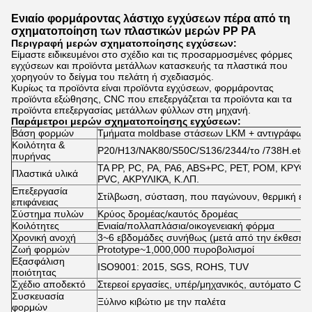
Ενιαίο φορμάροντας λάστιχο εγχύσεων πέρα από τη
σχηματοποίηση των πλαστικών μερών PP PA
Περιγραφή μερών σχηματοποίησης εγχύσεων:
Είμαστε ειδικευμένοι στο σχέδιο και τις προσαρμοσμένες φόρμες
εγχύσεων και προϊόντα μετάλλων κατασκευής τα πλαστικά που
χορηγούν το δείγμα του πελάτη ή σχεδιασμός.
Κυρίως τα προϊόντα είναι προϊόντα εγχύσεων, φορμάροντας
προϊόντα εξώθησης, CNC που επεξεργάζεται τα προϊόντα και τα
προϊόντα επεξεργασίας μετάλλων φύλλων στη μηχανή.
Παράμετροι μερών σχηματοποίησης εγχύσεων:
Βάση φορμών
Τμήματα moldbase στάσεων LKM + αντιγράφω
Κοιλότητα &
P20/H13/NAK80/S50C/S136/2344/το /738H.etc
πυρήνας
ΤΑ PP, PC, PA, PA6, ABS+PC, PET, POM, ΚΡΥ
Πλαστικά υλικά
PVC, ΑΚΡΥΛΙΚΆ, Κ.ΛΠ.
Επεξεργασία
Στίλβωση, σύσταση, που παγώνουν, θερμική επε
επιφάνειας
Σύστημα πυλών
Κρύος δρομέας/καυτός δρομέας
Κοιλότητες
Ενιαία/πολλαπλάσια/οικογενειακή φόρμα
Χρονική ανοχή
3~6 εβδομάδες συνήθως (μετά από την έκθεση 
Ζωή φορμών
Prototype~1,000,000 πυροβολισμοί
Εξασφάλιση
ISO9001: 2015, SGS, ROHS, TUV
ποιότητας
Σχέδιο αποδεκτό
Στερεοί εργασίες, υπέρ/μηχανικός, αυτόματο C
Συσκευασία
Ξύλινο κιβώτιο με την παλέτα
φορμών