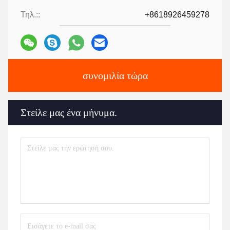
Τηλ.::
+8618926459278
συνομιλία τώρα
Στείλε μας ένα μήνυμα.