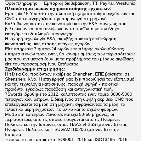
Όροι πληρωμής
Εμπορική διαβεβαίωση, TT, PayPal, WestUnion
Πλεονέκτημα μερών σχηματοποίησης εγχύσεων:
Εμπειρία 15 Years+ στην πλαστική σχηματοποίηση εγχύσεων και
CNC που επεξεργάζεται την παραγωγή στη μηχανή.
Καλά-βιωνόμαστε στην καινοτομία και την Ε&Α, συνεχώς που
βελτιώνουν και που ανυψώνουν τα προϊόντα με τον έξοχο
εισαγόμενο εξοπλισμό παραγωγής.
Η ισχυρή τεχνολογία Ε&Α, ακριβής ποιοτική επιθεώρηση,
ικανοποιεί τις μιας στάσης ανάγκες αγορών.
Είτε υπηρεσία 7 ημέρα-24 ωρών είτε πλήρης ακολουθώντας
υπηρεσία ενών προς έναν, θα κάναμε αμέσως των περισσότερών
μας που αντιμετωπίζουν με τα προβλήματα του μέρους ακρίβειας
είτε του προσαρμοσμένου ζητήματος.
Σχεδιάγραμμα επιχείρησης:
Η τέλεια Co. προϊόντων ακρίβειας Shenzhen, ΕΠΕ βρίσκεται σε
Shenzhen, Κίνα. Η επιχείρησή μας έχει προωθήσει τον εξοπλισμό
και την τεχνολογία κατασκευής, παροχή υψηλή - ποιοτικά
προϊόντα, εγκαίρως παράδοση και ανταγωνιστική τιμή.
7Swords ιδρύθηκε το 2012, καλύπτοντας έναν τομέα 3000-5000
τετραγωνικών μέτρων. Ειδικεμένος στη υψηλή ακρίβεια CNC που
επεξεργάζεται τα μέρη στη μηχανή, σφραγίζοντας τα μέρη, τα
πλαστικά μέρη εγχύσεων, το υλικό και το σχέδιο φορμών.
Με 15 έτη εμπειρίας 7Swords κατέχει 50-60 μηχανές, οι
περισσότερες από τις οποίες εισάγονται από τις Ηνωμένες
Πολιτείες και την Ιαπωνία, όπως HAAS vf-2SS (άξονας 5) στις
Ηνωμένες Πολιτείες και TSUGAMI B0206 (άξονας 6) στην
Ιαπωνία.
Έχουμε το πιστοποιητικό ISO9001: 2015 και ISO13485: 2016