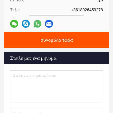
Τηλ.::
+8618926459278
συνομιλία τώρα
Στείλε μας ένα μήνυμα.