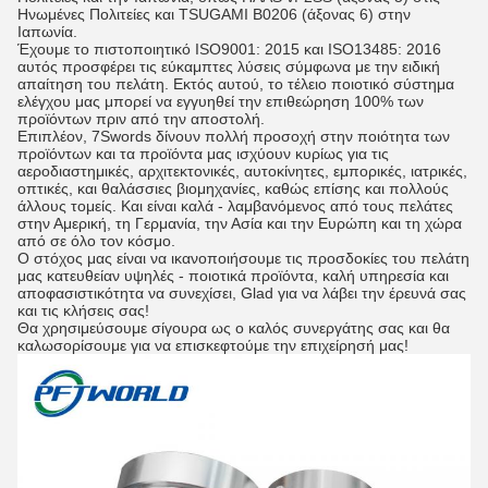
Ηνωμένες Πολιτείες και TSUGAMI B0206 (άξονας 6) στην
Ιαπωνία.
Έχουμε το πιστοποιητικό ISO9001: 2015 και ISO13485: 2016
αυτός προσφέρει τις εύκαμπτες λύσεις σύμφωνα με την ειδική
απαίτηση του πελάτη. Εκτός αυτού, το τέλειο ποιοτικό σύστημα
ελέγχου μας μπορεί να εγγυηθεί την επιθεώρηση 100% των
προϊόντων πριν από την αποστολή.
Επιπλέον, 7Swords δίνουν πολλή προσοχή στην ποιότητα των
προϊόντων και τα προϊόντα μας ισχύουν κυρίως για τις
αεροδιαστημικές, αρχιτεκτονικές, αυτοκίνητες, εμπορικές, ιατρικές,
οπτικές, και θαλάσσιες βιομηχανίες, καθώς επίσης και πολλούς
άλλους τομείς. Και είναι καλά - λαμβανόμενος από τους πελάτες
στην Αμερική, τη Γερμανία, την Ασία και την Ευρώπη και τη χώρα
από σε όλο τον κόσμο.
Ο στόχος μας είναι να ικανοποιήσουμε τις προσδοκίες του πελάτη
μας κατευθείαν υψηλές - ποιοτικά προϊόντα, καλή υπηρεσία και
αποφασιστικότητα να συνεχίσει, Glad για να λάβει την έρευνά σας
και τις κλήσεις σας!
Θα χρησιμεύσουμε σίγουρα ως ο καλός συνεργάτης σας και θα
καλωσορίσουμε για να επισκεφτούμε την επιχείρησή μας!