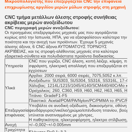
Μικροϋπολογιστής που επεξεργάζεται CNC την επιφάνεια
επιχρωμίωσης αργιλίου μερών μύλων στροφής στη μηχανή
CNC τμήμα μετάλλων άλεσης στροφής συνήθειας
ακρίβειας μερών ανοξείδωτου
CNC περιγραφή μερών ανοξείδωτου:
Οι προηγμένες επεξεργαμένος μηχανές μας που αγοράζονται
κυρίως από την Ιαπωνία, ΗΠΑ, για να εξασφαλίσουν καλύτερα την
ποιότητα και την ανοχή των προϊόντων. Έχουμε 5 μηχανές
άλεσης άξονα, 6 CNC άξονα ΑΥΤΌΜΑΤΟΥΣ ΤΌΡΝΟΥΣ
ΑΚΡΊΒΕΙΑΣ, και τις στροφή-αλέθοντας μηχανές στα καλύτερα
εξαιρετικά-σύνθετα και πολυδιάστατα προϊόντα διαδικασίας.
CNC που γυρίζει, CNC άλεση, κοπή λέιζερ, κάμψη, πε
Υπηρεσία
σφράγιση, ηλεκτρική απαλλαγή που επεξεργάζεται στη
εγχύσεων
Αργίλιο: 2000 σειρά, 6000 σειρές, 7075,5052 κ.λπ.
Ανοξείδωτο: SUS303, SUS304, SS316, SS316L, 17-4P
Χάλυβας: 1214L/1215/1045/4140/SCM440/40CrMo κ.λ
Υλικά
Ορείχαλκος: 260, C360, H59, H60, H62, H63, H65, H68
Τιτάνιο: GradeF1-F5
Πλαστικό: Acetal/POM/PA/Nylon/PC/PMMA το /PVC/PU/
Υποβάλτε σε ανοδική οξείδωση, διακοσμήστε, οθόνη μ
Επεξεργασία
ψευδάργυρος/νικέλιο/χρώμιο/επένδυση τιτανίου, βούρτ
επιφάνειας
ντύνεται ανατιναγμένος με χάντρες,
Η παθητικότητα, ηλεκτροφόρηση, ηλεκτρο στίλβωση, Knu
Ανοχή
+/--0,002~+/-0.005mm
Τραχύτητα