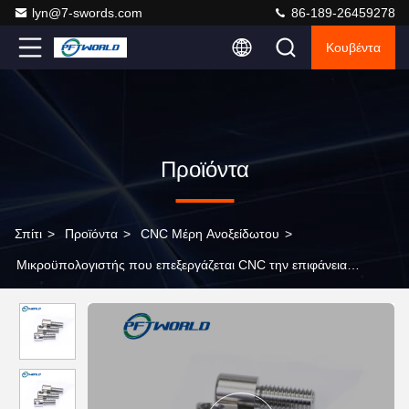
lyn@7-swords.com
86-189-26459278
Κουβέντα
Προϊόντα
Σπίτι
>
Προϊόντα
>
CNC Μέρη Ανοξείδωτου
>
Μικροϋπολογιστής που επεξεργάζεται CNC την επιφάνεια
επιχρωμίωσης αργιλίου μερών μύλων στροφής στη μηχανή