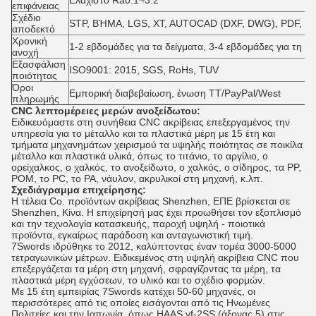
Ελάχιστο Ra0.1~3.2
επιφάνειας
Σχέδιο
STP, ΒΉΜΑ, LGS, XT, AUTOCAD (DXF, DWG), PDF, Ή
αποδεκτό
Χρονική
1-2 εβδομάδες για τα δείγματα, 3-4 εβδομάδες για τη 
ανοχή
Εξασφάλιση
ISO9001: 2015, SGS, RoHs, TUV
ποιότητας
Όροι
Εμπορική διαβεβαίωση, ένωση TT/PayPal/West
πληρωμής
CNC λεπτομέρειες μερών ανοξείδωτου:
Ειδικευόμαστε στη συνήθεια CNC ακρίβειας επεξεργαμένος την
υπηρεσία για το μέταλλο και τα πλαστικά μέρη με 15 έτη και
τμήματα μηχανημάτων χειρισμού τα υψηλής ποιότητας σε ποικίλα
μέταλλο και πλαστικά υλικά, όπως το τιτάνιο, το αργίλιο, ο
ορείχαλκος, ο χαλκός, το ανοξείδωτο, ο χαλκός, ο σίδηρος, τα PP,
POM, το PC, το PA, νάυλον, ακρυλικοί στη μηχανή, κ.λπ.
Σχεδιάγραμμα επιχείρησης:
Η τέλεια Co. προϊόντων ακρίβειας Shenzhen, ΕΠΕ βρίσκεται σε
Shenzhen, Κίνα. Η επιχείρησή μας έχει προωθήσει τον εξοπλισμό
και την τεχνολογία κατασκευής, παροχή υψηλή - ποιοτικά
προϊόντα, εγκαίρως παράδοση και ανταγωνιστική τιμή.
7Swords ιδρύθηκε το 2012, καλύπτοντας έναν τομέα 3000-5000
τετραγωνικών μέτρων. Ειδικεμένος στη υψηλή ακρίβεια CNC που
επεξεργάζεται τα μέρη στη μηχανή, σφραγίζοντας τα μέρη, τα
πλαστικά μέρη εγχύσεων, το υλικό και το σχέδιο φορμών.
Με 15 έτη εμπειρίας 7Swords κατέχει 50-60 μηχανές, οι
περισσότερες από τις οποίες εισάγονται από τις Ηνωμένες
Πολιτείες και την Ιαπωνία, όπως HAAS vf-2SS (άξονας 5) στις