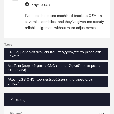
Χρήσιμο (30)
I’ve used these cnc machined brackets OEM on
several assemblies, and they’ve given me steady,
reliable alignment without extra adjustments.
Tags:
CNC αμμοβολών ακρίβεια που επεξεργάζεται το μέρος στη
μηχανή
Ακρίβεια βουρτσίσματος CNC που επεξεργάζεται το μέρος
στη μηχανή
Άλεση LGS CNC που επεξεργάζεται την υπηρεσία στη
μηχανή
Επαφές
Επαφές:
Lyn