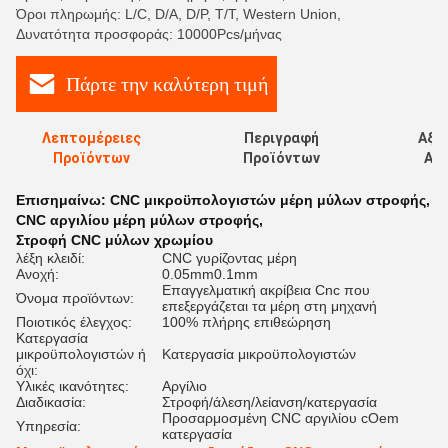
Όροι πληρωμής: L/C, D/A, D/P, T/T, Western Union,
Δυνατότητα προσφοράς: 10000Pcs/μήνας
Πάρτε την καλύτερη τιμή
Λεπτομέρειες
Περιγραφή
Αξι
Προϊόντων
Προϊόντων
Αξι
Επισημαίνω:
CNC μικροϋπολογιστών μέρη μύλων στροφής
,
CNC αργιλίου μέρη μύλων στροφής
,
Στροφή CNC μύλων χρωμίου
λέξη κλειδί:
CNC γυρίζοντας μέρη
Ανοχή:
0.05mm0.1mm
Επαγγελματική ακρίβεια Cnc που
Όνομα προϊόντων:
επεξεργάζεται τα μέρη στη μηχανή
Ποιοτικός έλεγχος:
100% πλήρης επιθεώρηση
Κατεργασία
μικροϋπολογιστών ή
Κατεργασία μικροϋπολογιστών
όχι:
Υλικές ικανότητες:
Αργίλιο
Διαδικασία:
Στροφή/άλεση/λείανση/κατεργασία
Προσαρμοσμένη CNC αργιλίου cOem
Υπηρεσία:
κατεργασία