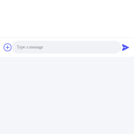
Στείλετε
Παρόμοια προϊόντα
Photo
Video Call
Audio Call