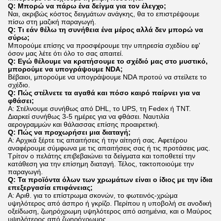
Q: Μπορώ να πάρω ένα δείγμα για τον έλεγχο;
Ναι, ακριβώς κόστος δειγμάτων ανάγκης, θα το επιστρέψουμε
πίσω στη μαζική παραγωγή.
Q: Τι εάν θέλω τη συνήθεια ένα μέρος αλλά δεν μπορώ να
σύρω;
Μπορούμε επίσης να προσφέρουμε την υπηρεσία σχεδίου εφ'
όσον μας λέτε ότι όλο το σας απαιτεί.
Q: Εγώ θέλουμε να κρατήσουμε το σχέδιό μας στο μυστικό,
μπορούμε να υπογράψουμε NDA;
Βέβαιοι, μπορούμε να υπογράψουμε NDA προτού να στείλετε το
σχέδιο.
Q: Πώς στέλνετε τα αγαθά και πόσο καιρό παίρνει για να
φθάσει;
Α: Στέλνουμε συνήθως από DHL, το UPS, τη Fedex ή TNT.
Διαρκεί συνήθως 3-5 ημέρες για να φθάσει. Ναυτιλία
αερογραμμών και θάλασσας επίσης προαιρετική.
Q: Πώς να προχωρήσει μια διαταγή;
Α: Αρχικά ξέρτε τις απαιτήσεις ή την αίτησή σας. Αφετέρου
αναφέρουμε σύμφωνα με τις απαιτήσεις σας ή τις προτάσεις μας.
Τρίτον ο πελάτης επιβεβαιώνει τα δείγματα και τοποθετεί την
κατάθεση για την επίσημη διαταγή. Τέλος, τακτοποιούμε την
παραγωγή.
Q: Τα προϊόντα όλων των χρωμάτων είναι ο ίδιος με την ίδια
επεξεργασία επιφάνειας;
Α: Αριθ. για το επίστρωμα σκονών, το φωτεινός-χρώμα
υψηλότερος από άσπρο ή γκρίζο. Περίπου η υποβολή σε ανοδική
οξείδωση, ζωηρόχρωμη υψηλότερος από ασημένια, και ο Μαύρος
υψηλότερος από ζωηρόχρωμος.