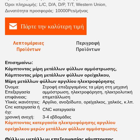
Όροι πληρωμής: L/C, D/A, D/P, T/T, Western Union,
Δυνατότητα προσφοράς: 10000Pcs/μήνας
Πάρτε την καλύτερη τιμή
Λεπτομέρειες
Περιγραφή
Προϊόντων
Προϊόντων
Επισημαίνω:
Κάμπτοντας μέρη μετάλλων φύλλων αμμόστρωσης
,
Κάμπτοντας μέρη μετάλλων φύλλων ορείχαλκου
,
Μέρη μετάλλων φύλλων αργιλίου ηλεκτροφόρησης
Όνομα:
Στροφή επεξεργαμένος τα μέρη στη μηχανή
Επεξεργασία
αμμόστρωση, ηλεκτροφόρηση, ηλεκτρολυτική
επιφάνειας:
επιμετάλλωση
Υλικές ικανότητες:
Αργίλιο, ανοξείδωτο, ορείχαλκος, χαλκός, κ.λπ.
Cnc κατεργασία ή
CNC κατεργασία
όχι:
χρονική ανοχή:
3-4 εβδομάδες
Κάμπτοντας κατεργασία ηλεκτροφόρησης αργιλίου
ορείχαλκου μερών μετάλλων φύλλων αμμόστρωσης
Φύλλων μετάλλων επεξεργασίας κάμπτοντας