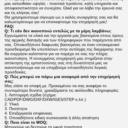
μας κατευθείαν υψηλές - ποιοτικά προϊόντα, καλή υπηρεσία και
αποφασιστικότητα να συνεχίσει, Glad για να λάβει την έρευνά σας
και τις κλήσεις σας!
Θα χρησιμεύσουμε σίγουρα ως ο καλός συνεργάτης σας και θα
καλωσορίσουμε για να επισκεφτούμε την επιχείρησή μας!
FAQ:
Q: Τι εάν δεν ικανοποιώ εντελώς με τα μέρη λαμβάνω;
Εγγυώμαστε τα υλικά και την εργασία μας βασισμένα στους όρους
της αρχικής διαταγής και των πληροφοριών που παρέχονται από
σας. Οποιεσδήποτε διαφωνίες βασισμένες σε έναν υποκειμενικό
προσδιορισμό θα υποπέσουν στην αντίληψη της διαχείρισης που
θα ενεργήσει καλόπιστα για να παρέχει σε σας την πλήρη
ικανοποίηση. Η συνεχιμένος επιχείρησή μας στηρίζεται στην
απόκτηση της εμπιστοσύνης σας στη δυνατότητά μας να
ικανοποιήσουμε και να υπερβούμε οποιεσδήποτε λογικές
προσδοκίες.
Q: Πώς μπορώ να πάρω μια αναφορά από την επιχείρησή
σας;
Μας ελάτε σε επαφή με. Προκειμένου να σας αναφέρει το
συντομότερο δυνατό, χρειαζόμαστε τις ακόλουθες πληροφορίες:
1. Λεπτομερή σχέδια (σχήμα:
CAD/PDF/DWG/DXF/DXW/IGES/STEP κ.λπ.)
2. Υλικό
3. Ποσότητα
4. Επεξεργασία επιφάνειας
5. Οποιαδήποτε ειδική συσκευασία ή άλλη απαίτηση
Q: Ποιο είναι το MOQ;
Μπορούμε να δεχτούμε τη μικρή ποσότητα.