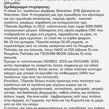
εβδομάδες.
Σχεδιάγραμμα επιχείρησης:
Η τέλεια Co. προϊόντων ακρίβειας Shenzhen, ΕΠΕ βρίσκεται σε
Shenzhen, Κίνα. Η επιχείρησή μας έχει προωθήσει τον εξοπλισμό
και την τεχνολογία κατασκευής, παροχή υψηλή - ποιοτικά
προϊόντα, εγκαίρως παράδοση και ανταγωνιστική τιμή.
7Swords ιδρύθηκε το 2012, καλύπτοντας έναν τομέα 3000-5000
τετραγωνικών μέτρων. Ειδικεμένος στη υψηλή ακρίβεια CNC που
επεξεργάζεται τα μέρη στη μηχανή, σφραγίζοντας τα μέρη, τα
πλαστικά μέρη εγχύσεων, το υλικό και το σχέδιο φορμών.
Με 15 έτη εμπειρίας 7Swords κατέχει 50-60 μηχανές, οι
περισσότερες από τις οποίες εισάγονται από τις Ηνωμένες
Πολιτείες και την Ιαπωνία, όπως HAAS vf-2SS (άξονας 5) στις
Ηνωμένες Πολιτείες και TSUGAMI B0206 (άξονας 6) στην
Ιαπωνία.
Έχουμε το πιστοποιητικό ISO9001: 2015 και ISO13485: 2016
αυτός προσφέρει τις εύκαμπτες λύσεις σύμφωνα με την ειδική
απαίτηση του πελάτη. Εκτός αυτού, το τέλειο ποιοτικό σύστημα
ελέγχου μας μπορεί να εγγυηθεί την επιθεώρηση 100% των
προϊόντων πριν από την αποστολή.
Επιπλέον, 7Swords δίνουν πολλή προσοχή στην ποιότητα των
προϊόντων και τα προϊόντα μας ισχύουν κυρίως για τις
αεροδιαστημικές, αρχιτεκτονικές, αυτοκίνητες, εμπορικές, ιατρικές,
οπτικές, και θαλάσσιες βιομηχανίες, καθώς επίσης και πολλούς
άλλους τομείς. Και είναι καλά - λαμβανόμενος από τους πελάτες
στην Αμερική, τη Γερμανία, την Ασία και την Ευρώπη και τη χώρα
από σε όλο τον κόσμο.
Ο στόχος μας είναι να ικανοποιήσουμε τις προσδοκίες του πελάτη