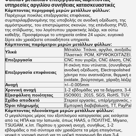
υπηρεσίες αργιλίου συνήθειας κατασκευαστικές
Κάμπτοντας περιγραφή μερών μετάλλων φύλλων:
Παρέχουμε ποικίλες επεξεργασίες επιφάνειας,
συμπεριλαμβανομένης της υποβολής σε ανοδική οξείδωση, της
αμμόστρωσης, του επιστρώματος σκονών, της επένδυσης PVD,
της στίλβωσης, του λογότυπου χαρακτικής λέιζερ, και ούτω
καθεξής. Προσφέρουμε το υπηρεσία online 24 ωρών, ευγενικά
ξέρτε εάν χρειάζεστε οποιαδήποτε υπηρεσία.
Κάμπτοντας παράμετροι μερών μετάλλων φύλλων:
Μέταλλο: Τιτάνιο, αργίλιο, ανοξείδωτ
Υλικά
Πλαστικό: POM, ΚΡΥΦΟΚΟΙΤΆΖΕΙ, ABS
Επεξεργασία
CNC που γυρίζει, CNC άλεση, CNC στ
Η σκόνη που ντύνεται, (συνηθισμένο
ανοδική οξείδωση, Electropolished &
Επεξεργασία επιφάνειας
χάντρα που ανατινάζεται, θερμική επ
oxidate, βούρτσισμα, χάραξη λέιζερ
Ανοχή
+/--0.005mm
Χρονική ανοχή
1-2 εβδομάδες για τα δείγματα, 3-4 
Εξασφάλιση ποιότητας
ISO9001: 2015, SGS, RoHS, TUV
Σχέδιο αποδεκτό
Στερεοί εργασίες, υπέρ/μηχανικός, 
Όροι πληρωμής
Εμπορική διαβεβαίωση, TT, PayPal, 
Κάμπτοντας πλεονέκτημα μερών μετάλλων φύλλων:
Ο μεγαλύτερος μέρος του εξοπλισμού κατεργασίας μας εισάγεται
από τις ΗΠΑ και την Ιαπωνία, όπως HAAS, ο ΠΟΛΊΤΗΣ, Miyano,
TSUGAM, κ.λπ. Περίπου η χρονική ανοχή, συνήθως, 1-2
εβδομάδες ο πιό σύντομα εάν χρειάζεστε τα μέρη επειγόντως,
γενικά η χρονική ανοχή για τη μαζική παραγωγή θα είναι 3-4