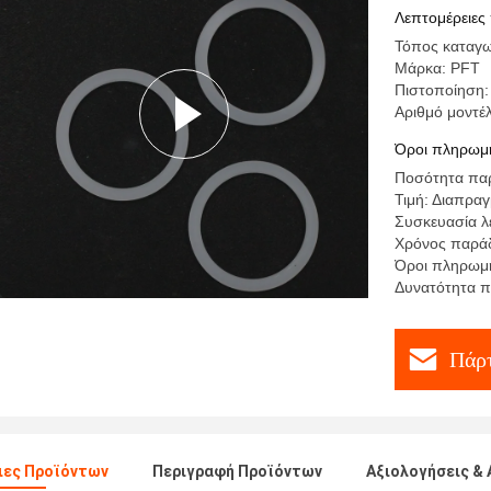
Λεπτομέρειες
Τόπος καταγω
Μάρκα: PFT
Πιστοποίηση:
Αριθμό μοντ
Όροι πληρωμή
Ποσότητα παρ
Τιμή: Διαπρα
Συσκευασία λ
Χρόνος παράδ
Όροι πληρωμής
Δυνατότητα 
Πάρτ
ιες Προϊόντων
Περιγραφή Προϊόντων
Αξιολογήσεις & 