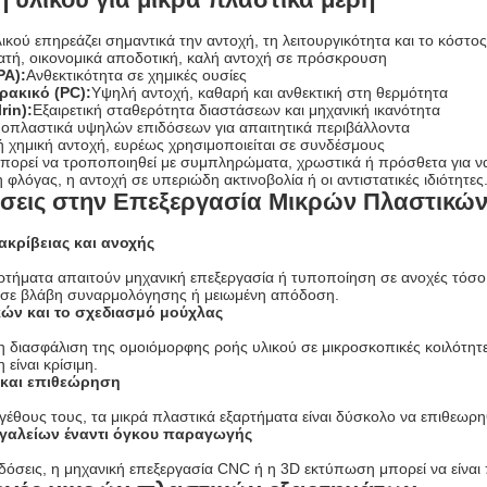
ικού επηρεάζει σημαντικά την αντοχή, τη λειτουργικότητα και το κόστο
ατή, οικονομικά αποδοτική, καλή αντοχή σε πρόσκρουση
PA):
Ανθεκτικότητα σε χημικές ουσίες
ρακικό (PC):
Υψηλή αντοχή, καθαρή και ανθεκτική στη θερμότητα
rin):
Εξαιρετική σταθερότητα διαστάσεων και μηχανική ικανότητα
οπλαστικά υψηλών επιδόσεων για απαιτητικά περιβάλλοντα
 χημική αντοχή, ευρέως χρησιμοποιείται σε συνδέσμους
μπορεί να τροποποιηθεί με συμπληρώματα, χρωστικά ή πρόσθετα για να
φλόγας, η αντοχή σε υπεριώδη ακτινοβολία ή οι αντιστατικές ιδιότητες
σεις στην Επεξεργασία Μικρών Πλαστικώ
ακρίβειας και ανοχής
αρτήματα απαιτούν μηχανική επεξεργασία ή τυποποίηση σε ανοχές τόσ
 σε βλάβη συναρμολόγησης ή μειωμένη απόδοση.
κών και το σχεδιασμό μούχλας
 η διασφάλιση της ομοιόμορφης ροής υλικού σε μικροσκοπικές κοιλότη
 είναι κρίσιμη.
 και επιθεώρηση
έθους τους, τα μικρά πλαστικά εξαρτήματα είναι δύσκολο να επιθεωρηθ
γαλείων έναντι όγκου παραγωγής
κδόσεις, η μηχανική επεξεργασία CNC ή η 3D εκτύπωση μπορεί να είναι 