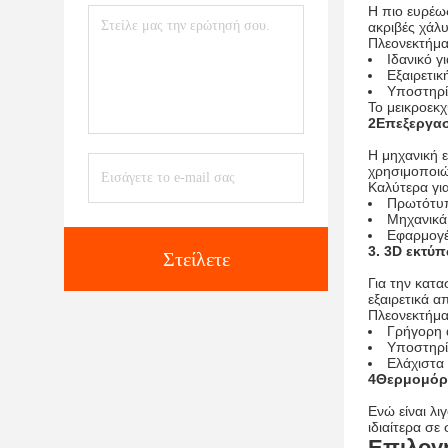
Η πιο ευρέω
ακριβές χάλ
Πλεονεκτήμ
Ιδανικό 
Εξαιρετικ
Υποστηρίζ
Το μεικροεκχ
2Επεξεργα
Η μηχανική ε
χρησιμοποιώ
Καλύτερα για
Πρωτότυπ
Μηχανικά
Εφαρμογέ
3. 3D εκτύ
Στείλετε
Για την κατ
εξαιρετικά α
Πλεονεκτήμ
Γρήγορη 
Υποστηρί
Ελάχιστα
4Θερμομόρ
Ενώ είναι λ
ιδιαίτερα σε
Επιλογή