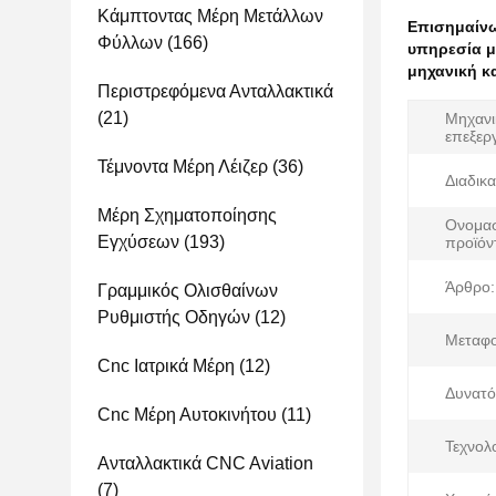
Κάμπτοντας Μέρη Μετάλλων
Επισημαίν
Φύλλων
(166)
υπηρεσία μ
μηχανική κ
Περιστρεφόμενα Ανταλλακτικά
(21)
Μηχανι
επεξερ
Τέμνοντα Μέρη Λέιζερ
(36)
Διαδικα
Μέρη Σχηματοποίησης
Ονομασ
Εγχύσεων
(193)
προϊόν
Άρθρο:
Γραμμικός Ολισθαίνων
Ρυθμιστής Οδηγών
(12)
Μεταφο
Cnc Ιατρικά Μέρη
(12)
Δυνατό
Cnc Μέρη Αυτοκινήτου
(11)
Τεχνολο
Ανταλλακτικά CNC Aviation
(7)