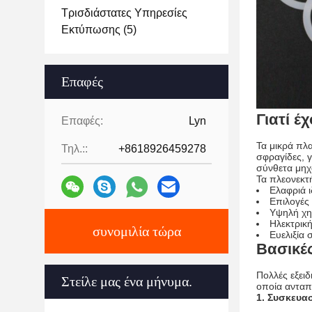
Τρισδιάστατες Υπηρεσίες
Εκτύπωσης
(5)
Επαφές
Γιατί έ
Επαφές:
Lyn
Τα μικρά πλ
Τηλ.::
+8618926459278
σφραγίδες, 
σύνθετα μηχ
Τα πλεονεκτ
Ελαφριά ι
Επιλογές 
Υψηλή χη
Ηλεκτρικ
συνομιλία τώρα
Ευελιξία 
Βασικέ
Πολλές εξειδ
Στείλε μας ένα μήνυμα.
οποία ανταπο
1. Συσκευα