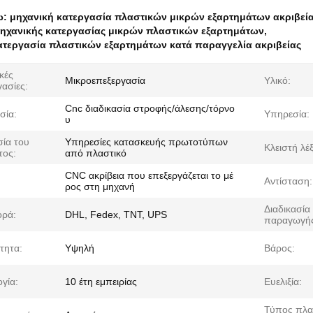
ω:
μηχανική κατεργασία πλαστικών μικρών εξαρτημάτων ακριβεί
ηχανικής κατεργασίας μικρών πλαστικών εξαρτημάτων
,
ατεργασία πλαστικών εξαρτημάτων κατά παραγγελία ακριβείας
κές
Μικροεπεξεργασία
Υλικό:
γασίες:
Cnc διαδικασία στροφής/άλεσης/τόρνο
σία:
Υπηρεσία:
υ
ία του
Υπηρεσίες κατασκευής πρωτοτύπων
Κλειστή λέ
τος:
από πλαστικό
CNC ακρίβεια που επεξεργάζεται το μέ
Αντίσταση:
ρος στη μηχανή
Διαδικασία
ρά:
DHL, Fedex, TNT, UPS
παραγωγή
τητα:
Υψηλή
Βάρος:
γία:
10 έτη εμπειρίας
Ευελιξία:
Τύπος πλα