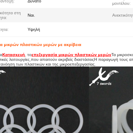
 αντοχή:
Δυνατό
μοντέλου:
ικότητα στη
Ναι.
Ανεκτικότη
ητα:
τητα:
Υψηλή
α μικρών πλαστικών μερών με ακρίβεια
να
Κατασκευή
, το
επεξεργασία μικρών πλαστικών μερών
Τα μικροσκ
σικές λειτουργίες,που απαιτούν ακριβείς διαστάσειςΗ παραγωγή τους απ
ατανόηση των πλαστικών και της μικροεπεξεργασίας.