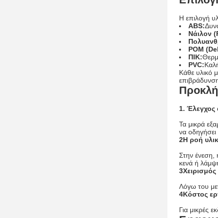
Η επιλογή υλ
ABS:
Δυν
Νάιλον (
Πολυανθ
POM (Del
ΠΙΚ:
Θερμ
PVC:
Καλή
Κάθε υλικό 
επιβράδυνση 
Προκλή
1. Έλεγχος 
Τα μικρά εξ
να οδηγήσει
2Η ροή υλι
Στην ένεση,
κενά ή λάμψη
3Χειρισμός
Λόγω του μεγ
4Κόστος ερ
Για μικρές ε