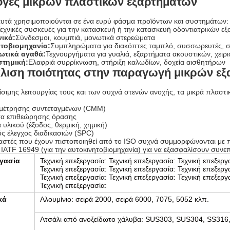
γές μικρών πλαστικών εξαρτημάτων
 αυτά χρησιμοποιούνται σε ένα ευρύ φάσμα προϊόντων και συστημάτων:
εχνικές συσκευές για την κατασκευή ή την κατασκευή οδοντιατρικών ε
ικά:
Σύνδεσμοι, κουμπιά, μονωτικά στερεώματα
τοβιομηχανία:
Συμπληρώματα για διακόπτες ταμπλό, συσσωρευτές, 
ωτικά αγαθά:
Τεχνουργήματα για γυαλιά, εξαρτήματα ακουστικών, χειρ
στημική:
Ελαφριά συρρίκνωση, στήριξη καλωδίων, δοχεία αισθητήρων
λιση ποιότητας στην παραγωγή μικρών ε
ίσιμης λειτουργίας τους και των συχνά στενών ανοχής, τα μικρά πλαστ
μέτρησης συντεταγμένων (CMM)
α επιθεώρησης όρασης
 υλικού (έξοδος, θερμική, χημική)
ός έλεγχος διαδικασιών (SPC)
αστές που έχουν πιστοποιηθεί από το ISO συχνά συμμορφώνονται με 
ο IATF 16949 (για την αυτοκινητοβιομηχανία) για να εξασφαλίσουν συνε
γασία
Τεχνική επεξεργασία: Τεχνική επεξεργασία: Τεχνική επεξεργ
Τεχνική επεξεργασία: Τεχνική επεξεργασία: Τεχνική επεξεργ
Τεχνική επεξεργασία: Τεχνική επεξεργασία: Τεχνική επεξεργ
Τεχνική επεξεργασία:
κά
Αλουμίνιο: σειρά 2000, σειρά 6000, 7075, 5052 κλπ.
Ατσάλι από ανοξείδωτο χάλυβα: SUS303, SUS304, SS316