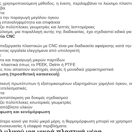
ς χρησιμοποιούμενη μέθοδος, η ένεση, περιλαμβάνει το λιώσιμο πλαστι
υβα.
ατα
για την παραγωγή μεγάλου όγκου
ή επαναληψιμότητα και επιφάνεια
ει πολύπλοκες γεωμετρίες και λεπτές λεπτομέρειες
ύλισμα, μια παραλλαγή αυτής της διαδικασίας, έχει σχεδιαστεί ειδικά γι
σία CNC
πεξεργασία πλαστικών με CNC είναι μια διαδικασία αφαίρεσης κατά την 
ντας εργαλεία ελεγχόμενα από υπολογιστή.
:
α και παραγωγή μικρών παρτίδων
 πλαστικά όπως το PEEK, Delrin ή PTFE
ς που απαιτούν αυστηρές ανοχές ή μοναδικά χαρακτηριστικά
πωση (προσθετική κατασκευή)
ασκευή πρωτότυπων ή εξατομικευμένων εξαρτημάτων χαμηλού όγκου, ο
ποτελεσματικές.
ατα
ανταπόκριση για δοκιμές σχεδιασμού
ζει πολύπλοκες εσωτερικές γεωμετρίες
 απόβλητα υλικών
φωση και κενόμόρφωση
ιγότερο κοινό για πολύ μικρά μέρη, η θερμομόρφωση μπορεί να χρησιμο
 συσκευασίες ή ελαφριά περιβλήματα.
 υλικού για μικρά πλαστικά μέρη