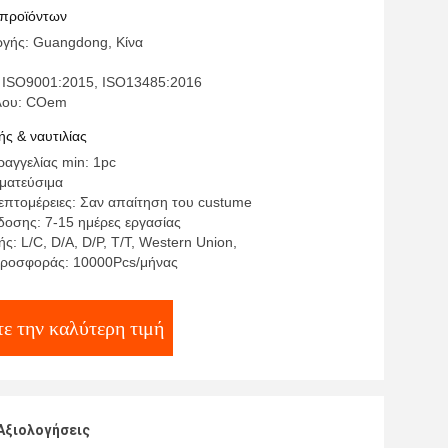
 προϊόντων
γής: Guangdong, Κίνα
 ISO9001:2015, ISO13485:2016
έλου: COem
ς & ναυτιλίας
αγγελίας min: 1pc
γματεύσιμα
επτομέρειες: Σαν απαίτηση του custume
οσης: 7-15 ημέρες εργασίας
: L/C, D/A, D/P, T/T, Western Union,
προσφοράς: 10000Pcs/μήνας
ε την καλύτερη τιμή
Αξιολογήσεις