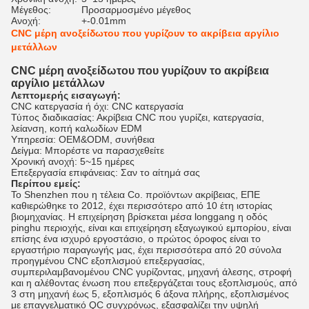
Μέγεθος:
Προσαρμοσμένο μέγεθος
Ανοχή:
+-0.01mm
CNC μέρη ανοξείδωτου που γυρίζουν το ακρίβεια αργίλιο
μετάλλων
CNC μέρη ανοξείδωτου που γυρίζουν το ακρίβεια
αργίλιο μετάλλων
Λεπτομερής εισαγωγή:
CNC κατεργασία ή όχι: CNC κατεργασία
Τύπος διαδικασίας: Ακρίβεια CNC που γυρίζει, κατεργασία,
λείανση, κοπή καλωδίων EDM
Υπηρεσία: OEM&ODM, συνήθεια
Δείγμα: Μπορέστε να παρασχεθείτε
Χρονική ανοχή: 5~15 ημέρες
Επεξεργασία επιφάνειας: Σαν το αίτημά σας
Περίπου εμείς:
Το Shenzhen που η τέλεια Co. προϊόντων ακρίβειας, ΕΠΕ
καθιερώθηκε το 2012, έχει περισσότερο από 10 έτη ιστορίας
βιομηχανίας. Η επιχείρηση βρίσκεται μέσα longgang η οδός
pinghu περιοχής, είναι και επιχείρηση εξαγωγικού εμπορίου, είναι
επίσης ένα ισχυρό εργοστάσιο, ο πρώτος όροφος είναι το
εργαστήριο παραγωγής μας, έχει περισσότερα από 20 σύνολα
προηγμένου CNC εξοπλισμού επεξεργασίας,
συμπεριλαμβανομένου CNC γυρίζοντας, μηχανή άλεσης, στροφή
και η αλέθοντας ένωση που επεξεργάζεται τους εξοπλισμούς, από
3 στη μηχανή έως 5, εξοπλισμός 6 άξονα πλήρης, εξοπλισμένος
με επαγγελματικό QC συγχρόνως, εξασφαλίζει την υψηλή