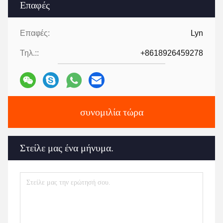
Επαφές
Επαφές:
Lyn
Τηλ.::
+8618926459278
συνομιλία τώρα
Στείλε μας ένα μήνυμα.