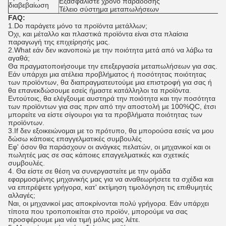
Εξασφαλίστε χρόνο παράδοσης
διαβεβαίωση
Τέλειο σύστημα μεταπωλήσεων
FAQ:
1.Do παράγετε μόνο τα προϊόντα μετάλλων;
Όχι, και μέταλλο και πλαστικά προϊόντα είναι στα πλαίσια
παραγωγή της επιχείρησής μας.
2.What εάν δεν ικανοποιώ με την ποιότητα μετά από να λάβω τα
αγαθά;
Θα πραγματοποιήσουμε την επεξεργασία μεταπωλήσεων για σας.
Εάν υπάρχει μια ατέλεια προβλήματος ή ποσότητας ποιότητας
των προϊόντων, θα διαπραγματευτούμε μια επιστροφή για σας ή
θα επανεκδώσουμε εσείς ήμαστε κατάλληλοι τα προϊόντα.
Εντούτοις, θα ελέγξουμε αυστηρά την ποιότητα και την ποσότητα
των προϊόντων για σας πριν από την αποστολή με 100%QC, έτσι
μπορείτε να είστε σίγουροι για τα προβλήματα ποιότητας των
προϊόντων.
3.If δεν εξοικειώνομαι με το πρότυπο, θα μπορούσα εσείς να μου
δώσω κάποιες επαγγελματικές συμβουλές
Εφ' όσον θα παράσχουν οι ανάγκες πελατών, οι μηχανικοί και οι
πωλητές μας σε σας κάποιες επαγγελματικές και σχετικές
συμβουλές.
4. Θα είστε σε θέση να συνεργαστείτε με την ομάδα
εφαρμοσμένης μηχανικής μας για να αναθεωρήσετε τα σχέδια και
να επιτρέψετε γρήγορα, κατ' εκτίμηση τιμολόγηση τις επιθυμητές
αλλαγές;
Ναι, οι μηχανικοί μας αποκρίνονται πολύ γρήγορα. Εάν υπάρχει
τίποτα που τροποποιείται στο προϊόν, μπορούμε να σας
προσφέρουμε μια νέα τιμή μόλις μας λέτε.