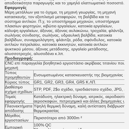
αποδοτικότητα παραγωγής και το χαμηλό ελαττωματικό ποσοστό.
Εφαρμογές
Μέρη μετάλλων για το όχημα, τη μηχανή γεωργίας, τη μηχανή
κατασκευής, τον εξοπλισμό μεταφορών, τη βαλβίδα και το
σύστημα αντλιών. Π.χ. το υποστήριγμα μηχανών, υποστήριγμα
πλαισίων φορτηγών, κιβώτιο εργαλείων, κατοικία εργαλείων,
κάλυψη εργαλείων, άξονας, άξονας αυλακώνω, τροχαλία, φλάντζα,
σωλήνας σύνδεσης, σωλήνας, υδραυλική βαλβίδα, κατοικία
βαλβίδων, συναρμολόγηση, φλάντζα, ρόδα, σφόνδυλος, κατοικία
αντλιών πετρελαίου, κατοικία εκκινητών, κατοικία αντλιών
ψυκτικού μέσου, άξονας μετάδοσης, εργαλείο μετάδοσης,
αλυσσοτροχός, αλυσοδένει κ.λπ.
Προδιαγραφή:
CNC επί παραγγελία βοηθητικό εργοστάσιο ακρίβειας τιτανίου που ε
μηχανή
Τύπος
Ενσωματωμένος κατασκευαστής της βιομηχανίας και
προμηθευτών
Κύριος τύπος
GR1, GR2, GR3, GR4, GR5 Κ.ΛΠ.
Διαθέσιμο
STP, PDF, 2$ο σχέδιο, τρισδιάστατο σχέδιο, JPG, J
σχήμα σχεδίων
Τομείς
Κατάδυση, ηλεκτρική δύναμη, ιατρικός, αεροδιαστημ
εφαρμογής
αεροσκαφών, πετροχημικό και άλλες βιομηχανίες υψ
Πλεονεκτήματα
Υψηλή θερμική δύναμη, καλή αντίσταση διάβρωσης,
απόδοσης
θερμοκρασίας
Μέγεθος
Περισσότερο από 3000m ²
εργοστασίων
100% QC
Εμπορική