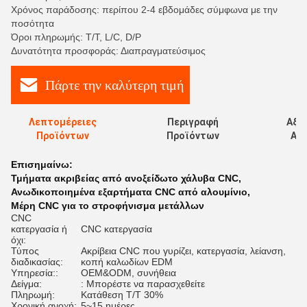
Χρόνος παράδοσης: περίπου 2-4 εβδομάδες σύμφωνα με την
ποσότητα
Όροι πληρωμής: T/T, L/C, D/P
Δυνατότητα προσφοράς: Διαπραγματεύσιμος
Πάρτε την καλύτερη τιμή
Λεπτομέρειες
Περιγραφή
Αξι
Προϊόντων
Προϊόντων
Αξι
Επισημαίνω:
Τμήματα ακριβείας από ανοξείδωτο χάλυβα CNC
,
Ανωδικοποιημένα εξαρτήματα CNC από αλουμίνιο
,
Μέρη CNC για το στροφήνισμα μετάλλων
CNC
κατεργασία ή
CNC κατεργασία
όχι:
Τύπος
Ακρίβεια CNC που γυρίζει, κατεργασία, λείανση,
διαδικασίας:
κοπή καλωδίων EDM
Υπηρεσία::
OEM&ODM, συνήθεια
Δείγμα:
: Μπορέστε να παρασχεθείτε
Πληρωμή:
Κατάθεση T/T 30%
Χρονική ανοχή:
5~15 ημέρες