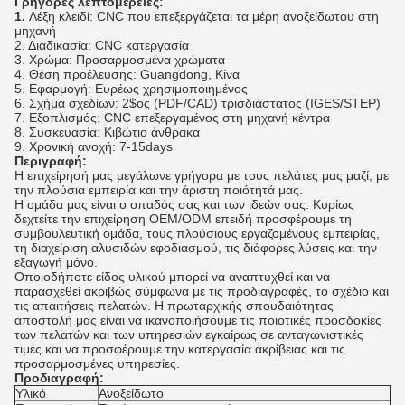
Γρήγορες λεπτομέρειες:
1.
Λέξη κλειδί: CNC που επεξεργάζεται τα μέρη ανοξείδωτου στη
μηχανή
2. Διαδικασία: CNC κατεργασία
3. Χρώμα: Προσαρμοσμένα χρώματα
4. Θέση προέλευσης: Guangdong, Κίνα
5. Εφαρμογή: Ευρέως χρησιμοποιημένος
6. Σχήμα σχεδίων: 2$ος (PDF/CAD) τρισδιάστατος (IGES/STEP)
7. Εξοπλισμός: CNC επεξεργαμένος στη μηχανή κέντρα
8. Συσκευασία: Κιβώτιο άνθρακα
9. Χρονική ανοχή: 7-15days
Περιγραφή:
Η επιχείρησή μας μεγάλωνε γρήγορα με τους πελάτες μας μαζί, με
την πλούσια εμπειρία και την άριστη ποιότητά μας.
Η ομάδα μας είναι ο οπαδός σας και των ιδεών σας. Κυρίως
δεχτείτε την επιχείρηση OEM/ODM επειδή προσφέρουμε τη
συμβουλευτική ομάδα, τους πλούσιους εργαζομένους εμπειρίας,
τη διαχείριση αλυσιδών εφοδιασμού, τις διάφορες λύσεις και την
εξαγωγή μόνο.
Οποιοδήποτε είδος υλικού μπορεί να αναπτυχθεί και να
παρασχεθεί ακριβώς σύμφωνα με τις προδιαγραφές, το σχέδιο και
τις απαιτήσεις πελατών. Η πρωταρχικής σπουδαιότητας
αποστολή μας είναι να ικανοποιήσουμε τις ποιοτικές προσδοκίες
των πελατών και των υπηρεσιών εγκαίρως σε ανταγωνιστικές
τιμές και να προσφέρουμε την κατεργασία ακρίβειας και τις
προσαρμοσμένες υπηρεσίες.
Προδιαγραφή:
Υλικό
Ανοξείδωτο