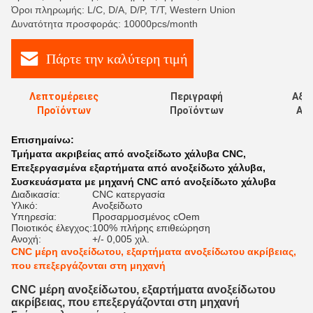
Όροι πληρωμής: L/C, D/A, D/P, T/T, Western Union
Δυνατότητα προσφοράς: 10000pcs/month
Πάρτε την καλύτερη τιμή
Λεπτομέρειες
Περιγραφή
Αξι
Προϊόντων
Προϊόντων
Αξι
Επισημαίνω:
Τμήματα ακριβείας από ανοξείδωτο χάλυβα CNC
,
Επεξεργασμένα εξαρτήματα από ανοξείδωτο χάλυβα
,
Συσκευάσματα με μηχανή CNC από ανοξείδωτο χάλυβα
Διαδικασία:
CNC κατεργασία
Υλικό:
Ανοξείδωτο
Υπηρεσία:
Προσαρμοσμένος cOem
Ποιοτικός έλεγχος:
100% πλήρης επιθεώρηση
Ανοχή:
+/- 0,005 χιλ.
CNC μέρη ανοξείδωτου, εξαρτήματα ανοξείδωτου ακρίβειας,
που επεξεργάζονται στη μηχανή
CNC μέρη ανοξείδωτου, εξαρτήματα ανοξείδωτου
ακρίβειας, που επεξεργάζονται στη μηχανή