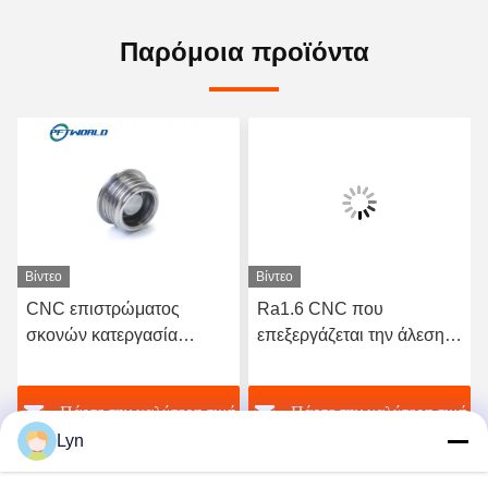
Παρόμοια προϊόντα
Βίντεο
Βίντεο
CNC επιστρώματος
Ra1.6 CNC που
σκονών κατεργασία
επεξεργάζεται την άλεση
μικροϋπολογιστών
ακρίβειας συνήθειας
αμμοβολών μερών
μερών ανοξείδωτου στη
ή
Πάρτε την καλύτερη τιμή
Πάρτε την καλύτερη τιμή
ανοξείδωτου
μηχανή
Lyn