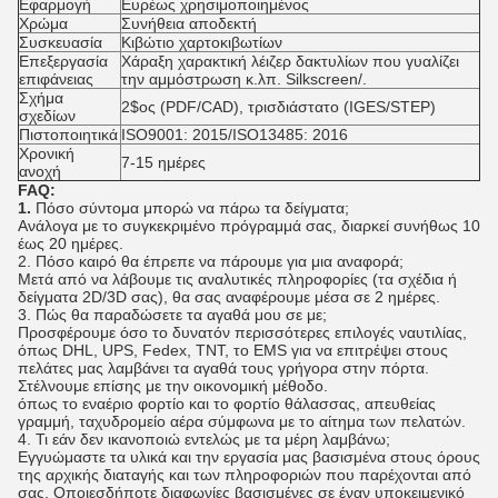
Εφαρμογή
Ευρέως χρησιμοποιημένος
Χρώμα
Συνήθεια αποδεκτή
Συσκευασία
Κιβώτιο χαρτοκιβωτίων
Επεξεργασία
Χάραξη χαρακτική λέιζερ δακτυλίων που γυαλίζει
επιφάνειας
την αμμόστρωση κ.λπ. Silkscreen/.
Σχήμα
2$ος (PDF/CAD), τρισδιάστατο (IGES/STEP)
σχεδίων
Πιστοποιητικά
ISO9001: 2015/ISO13485: 2016
Χρονική
7-15 ημέρες
ανοχή
FAQ:
1.
Πόσο σύντομα μπορώ να πάρω τα δείγματα;
Ανάλογα με το συγκεκριμένο πρόγραμμά σας, διαρκεί συνήθως 10
έως 20 ημέρες.
2. Πόσο καιρό θα έπρεπε να πάρουμε για μια αναφορά;
Μετά από να λάβουμε τις αναλυτικές πληροφορίες (τα σχέδια ή
δείγματα 2D/3D σας), θα σας αναφέρουμε μέσα σε 2 ημέρες.
3. Πώς θα παραδώσετε τα αγαθά μου σε με;
Προσφέρουμε όσο το δυνατόν περισσότερες επιλογές ναυτιλίας,
όπως DHL, UPS, Fedex, TNT, το EMS για να επιτρέψει στους
πελάτες μας λαμβάνει τα αγαθά τους γρήγορα στην πόρτα.
Στέλνουμε επίσης με την οικονομική μέθοδο.
όπως το εναέριο φορτίο και το φορτίο θάλασσας, απευθείας
γραμμή, ταχυδρομείο αέρα σύμφωνα με το αίτημα των πελατών.
4. Τι εάν δεν ικανοποιώ εντελώς με τα μέρη λαμβάνω;
Εγγυώμαστε τα υλικά και την εργασία μας βασισμένα στους όρους
της αρχικής διαταγής και των πληροφοριών που παρέχονται από
σας. Οποιεσδήποτε διαφωνίες βασισμένες σε έναν υποκειμενικό