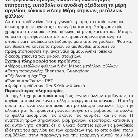
επιτροπής, ευπόβαλε σε ανοδική οξείδωση τα μέρη
αργιλίου, κόκκινο &Amp Μέρη κίτρινων, μετάλλων
φύλλων
Αυτό το προϊόν είναι ένα τριγωνικό πρίσμα, το οποίο είναι μια
διακόσμηση ενεργώντας στην υγιή επιτροπή. Υπάρχουν τρία
χρώματα στην κύρια εικόνα: κόκκινο, κίτρινος και άσπρος. Μπορεί
να δει ότι η επιφάνεια αυτού του προϊόντος είναι φωτεινή, το
οποίο είναι η διαδικασία οξείδωσης μετά από να γυαλίσει. Φυσικά,
εάν θέλετε να κάνετε το προϊόν να αισθανθεί, μπορείτε να
πραγματοποιήσετε την ανατίναξη άμμου. Ανήκει οικιακά
διακοσμητικοντα των μικρών στοιχείων.
Σχετική πληροφορία του προϊόντος
●
Μέρος μετάλλων φύλλων ή όχι: Μέρος μετάλλων φύλλων
●Θέση παραγωγής: Shenzhen, Guangdong
●Οξείδωση ή όχι: Όχι
●Όνομα προϊόντων: PET
●Χρώμα προϊόντων: Red&Yellow & λευκό
Περισσότερες πληροφορίες
Το αργίλιο χρησιμοποιείται ευρέως. Έναντι άλλων προϊόντων, το
αργίλιο μπορεί να κάνει πολλή επεξεργασία επιφάνειας. Η απλή
ουσία της είναι ένα ασημένιο άσπρο ελαφρύ μέταλλο. Έχει την
ολκιμότητα. Τα προϊόντα γίνονται συχνά στις ράβδους, τα φύλλα,
τα φύλλα αλουμινίου, τις σκόνες, τις λουρίδες και τις ίνες. Η
ανάπτυξη τριών σημαντικών βιομηχανιών, αεροπορία, κατασκευή
και αυτοκίνητο, απαιτεί ότι οι υλικές ιδιότητες έχουν τις μοναδικές
ιδιότητες του αργιλίου και των κραμάτων της, το οποίο είναι πολύ
συμβάλλον στην παραγωγή και την εφαρμογή αυτού του νέου