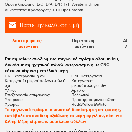
Όροι πληρωμής: L/C, D/A, D/P, T/T, Western Union
Δυνατότητα προσφοράς: 10000pcs/month
Πάρτε την καλύτερη τιμή
Λεπτομέρειες
Περιγραφή
Αξι
Προϊόντων
Προϊόντων
Αξι
Επισημαίνω:
ανοδιωμένο τριγωνικό πρίσμα αλουμινίου
,
Διακόσμηση ηχητικού πάνελ κατεργασμένη με CNC
,
κόκκινα κίτρινα μεταλλικά μέρη
CNC κατεργασία ή όχι:
CNC κατεργασία
Κατεργασία μικροϋπολογιστών ή
Κατεργασία
όχι:
μικροϋπολογιστών
Υλικό:
Αργίλιο
Επεξεργασία επιφάνειας:
Πολωνικά
Υπηρεσία:
Προσαρμοσμένος cOem
Χρώμα:
Red&Yellow&White
Το τριγωνικό πρίσμα, ακουστική διακόσμηση επιτροπής,
ευπόβαλε σε ανοδική οξείδωση τα μέρη αργιλίου, κόκκινο
&Amp Μέρη κίτρινων, μετάλλων φύλλων
Το τριγωνικό πρίσμα, ακουστική διακόσμηση