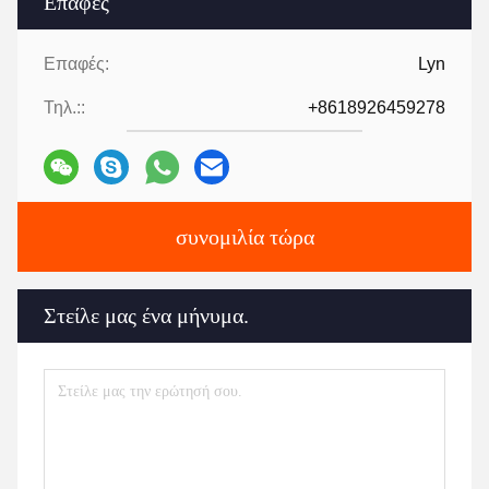
Επαφές
Επαφές:
Lyn
Τηλ.::
+8618926459278
συνομιλία τώρα
Στείλε μας ένα μήνυμα.