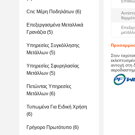
Επιθεώ
Cnc Μέρη Ποδηλάτων
(6)
Αντίστ
θερμότ
Επεξεργασμένα Μεταλλικά
Επεξερ
Γρανάζια
(5)
μετάλλ
Υπηρεσίες Συγκόλλησης
Προσαρμοσ
Μετάλλων
(5)
Στον ταχύτα
εκλεπτυσμένα
αντοχή στη δ
Υπηρεσίες Σφυρηλασίας
αεροδιαστημι
Μετάλλων
(5)
Πετώντας Υπηρεσίες
Μετάλλων
(6)
Τυπωμένα Για Ειδική Χρήση
(6)
Γρήγορο Πρωτότυπο
(6)