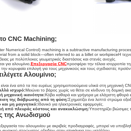
ι το CNC Machining;
er Numerical Control) machining is a subtractive manufacturing proces
ial from a solid block—often referred to as a billet or workpieceΗ τε
ειας με πολύπλοκες γεωμετρικές διαστάσεις και στενές ανοχές.
αι για αλουμίνιο,
Επεξεργασία CNC
προσφέρει την τέλεια ισορροπία τη
 την κορυφαία επιλογή για τους μηχανικούς και τους σχεδιαστές προϊό
πιλέγετε Αλουμίνιο;
ο είναι ένα από τα πιο ευρέως χρησιμοποιούμενα υλικά στη μηχανική C
αλλά ισχυρό:
Μειώνει το βάρος χωρίς να θέτει σε κίνδυνο τη δομική ακ
κή μηχανική ικανότητα:
Κόβει καθαρά και γρήγορα με ελάχιστη φθορά 
ιση της διάβρωσης από τη φύση:
Σχηματίζει ένα λεπτό στρώμα οξει
ό και μη μαγνητικό:
Ιδανικό για ηλεκτρονικές εφαρμογές.
κή από πλευράς κόστους και ανακυκλώσιμη:
Υποστηρίζει βιώσιμες
ς της Ανωδισμού
εξεργασία του αλουμινίου με ακριβείς προδιαγραφές, μπορεί να υποβλη
υ φυσικού στρώματος οξειδίου στην επιφάνεια του μετάλλου.