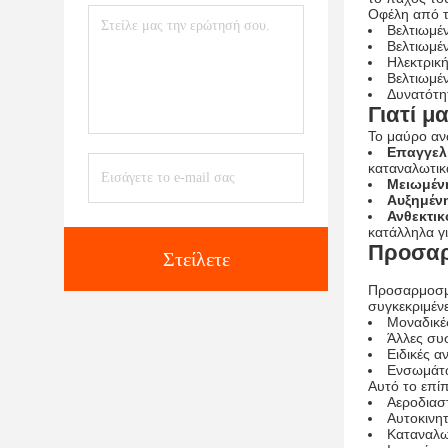
Οφέλη από τ
Βελτιωμέ
Βελτιωμέ
Ηλεκτρικ
Βελτιωμέ
Δυνατότη
Γιατί μ
Το μαύρο αν
Επαγγελ
καταναλωτικ
Μειωμέν
Αυξημένη
Ανθεκτικ
κατάλληλα γ
Προσαρ
Στείλετε
Προσαρμοσμέ
συγκεκριμέν
Μοναδικές
Άλλες συ
Ειδικές α
Ενσωμάτω
Αυτό το επίπ
Αεροδιαστ
Αυτοκινητ
Καταναλωτ