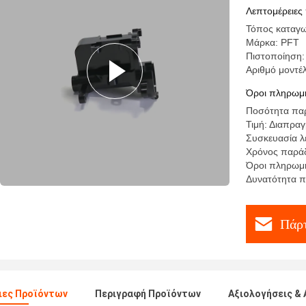
Λεπτομέρειες
Τόπος καταγω
Μάρκα: PFT
Πιστοποίηση:
Αριθμό μοντ
Όροι πληρωμή
Ποσότητα παρ
Τιμή: Διαπρα
Συσκευασία λ
Χρόνος παράδ
Όροι πληρωμής
Δυνατότητα 
Πάρτ
ιες Προϊόντων
Περιγραφή Προϊόντων
Αξιολογήσεις & 