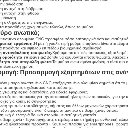
ην ανωδίαση:
νη αντοχή στη διάβρωση
νη αντοχή στην φθορά
ή μόνωση
νη σκληρότητα της επιφάνειας
τα προσθήκης χρωματικών τελειών, όπως το μαύρο
αύρο ανωτικό;
ωτισμένο αλουμίνιο CNC προσφέρει τόσο λειτουργικά όσο και αισθητικ
ματική εμφάνιση:
Η ματ ή γυαλιστερή μαύρη επιφάνεια δίνει στα εξαρ
ά προϊόντα και υψηλού επιπέδου βιομηχανικό σχεδιασμό.
η αντανάκλαση του φωτός:
Χρήσιμο σε οπτικές συσκευές, εξοπλισμό 
 ομοιότητα επιφάνειας:
Βοηθά να κρύβονται αποτυπώματα, λεκέδες κ
ότητα στα υπεριώδη φώτα:
Τα μαύρα ανωτισμένα φινίρισμα είναι πιο
ια εξωτερική χρήση.
μογή: Προσαρμογή εξαρτημάτων στις ανά
νο μαύρο ανωτισμένο CNC επεξεργασμένο αλουμίνιο σημαίνει ότι το μ
ες απαιτήσεις σχεδιασμού και απόδοσης.
 γεωμετρίες και διαστάσεις για ειδικές εφαρμογές
σκευές και συσκευές για την κατασκευή ηλεκτρικών συσκευών, για την
νοχές για κρίσιμες συγκροτήσεις
ση τρυπών τοποθέτησης, νήματος και άλλων μηχανικών χαρακτηριστ
εδο προσαρμογής είναι ιδιαίτερα σημαντικό σε βιομηχανίες όπως:
ημική ∆ ελαφριά δομικά στοιχεία με αισθητική γοητεία
οβιομηχανία ∙ Τεχνουργήματα, στερέωμα και στήριξη με ανθεκτική τελι
ικά ηλεκτρονικά προϊόντα ∙ Κουτί και πλαίσια για smartphones, φορη