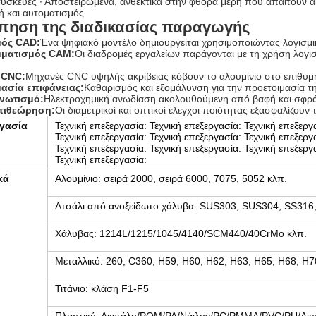
συσκευές ∙ Αποστειρωμένα, ανθεκτικά στην φθορά μέρη που απαιτούν αι
ή και αυτοματισμός
πηση της διαδικασίας παραγωγής
μός CAD:
Ένα ψηφιακό μοντέλο δημιουργείται χρησιμοποιώντας λογισ
ματισμός CAM:
Οι διαδρομές εργαλείων παράγονται με τη χρήση λο
 CNC:
Μηχανές CNC υψηλής ακρίβειας κόβουν το αλουμίνιο στο επιθυμ
ασία επιφάνειας:
Καθαρισμός και εξομάλυνση για την προετοιμασία τ
νωτισμό:
Ηλεκτροχημική ανωδίαση ακολουθούμενη από βαφή και σφράγ
επιθεώρηση:
Οι διαμετρικοί και οπτικοί έλεγχοι ποιότητας εξασφαλίζου
γασία
Τεχνική επεξεργασία: Τεχνική επεξεργασία: Τεχνική επεξεργ
Τεχνική επεξεργασία: Τεχνική επεξεργασία: Τεχνική επεξεργ
Τεχνική επεξεργασία: Τεχνική επεξεργασία: Τεχνική επεξεργ
Τεχνική επεξεργασία:
κά
Αλουμίνιο: σειρά 2000, σειρά 6000, 7075, 5052 κλπ.
Ατσάλι από ανοξείδωτο χάλυβα: SUS303, SUS304, SS316
Χάλυβας: 1214L/1215/1045/4140/SCM440/40CrMo κλπ.
Μεταλλικό: 260, C360, H59, H60, H62, H63, H65, H68, H7
Τιτάνιο: κλάση F1-F5