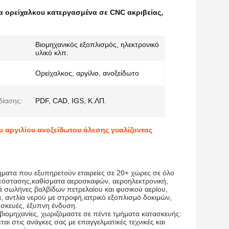
α ορείχαλκου κατεργασμένα σε CNC ακριβείας
,
Βιομηχανικός εξοπλισμός, ηλεκτρονικό
υλικό κλπ.
Ορείχαλκος, αργίλιο, ανοξείδωτο
δίασης:
PDF, CAD, IGS, Κ.ΛΠ.
αργιλίου ανοξείδωτου άλεσης γυαλίζοντας
ήματα που εξυπηρετούν εταιρείες σε 20+ χώρες σε όλο
πόστασης,καθίσματα αεροσκαφών, αεροηλεκτρονική,
κά σωλήνες βαλβίδων πετρελαίου και φυσικού αερίου,
, αντλία νερού με στροφή,ιατρικό εξοπλισμό δοκιμών,
υσκευές, έξυπνη ένδυση.
βιομηχανίες, χωριζόμαστε σε πέντε τμήματα κατασκευής:
ται στις ανάγκες σας με επαγγελματικές τεχνικές και