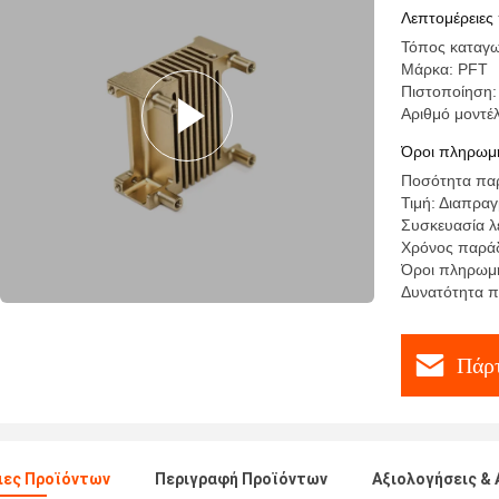
ανοξείδω
Λεπτομέρειες
Τόπος καταγω
Μάρκα: PFT
Πιστοποίηση:
Αριθμό μοντ
Όροι πληρωμή
Ποσότητα παρ
Τιμή: Διαπρα
Συσκευασία λ
Χρόνος παράδ
Όροι πληρωμής
Δυνατότητα 
Πάρτ
ιες Προϊόντων
Περιγραφή Προϊόντων
Αξιολογήσεις & 