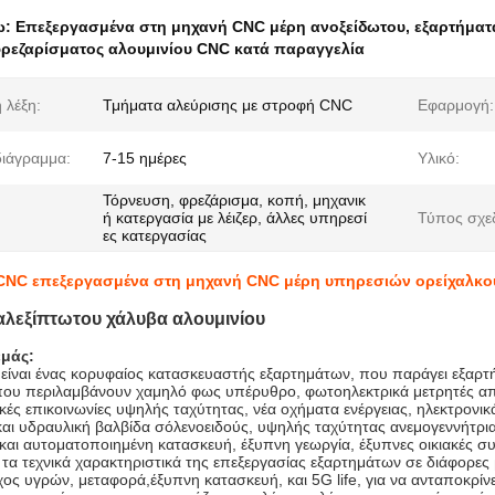
ω:
Επεξεργασμένα στη μηχανή CNC μέρη ανοξείδωτου
,
εξαρτήματ
ρεζαρίσματος αλουμινίου CNC κατά παραγγελία
 λέξη:
Τμήματα αλεύρισης με στροφή CNC
Εφαρμογή:
ιάγραμμα:
7-15 ημέρες
Υλικό:
Τόρνευση, φρεζάρισμα, κοπή, μηχανικ
ή κατεργασία με λέιζερ, άλλες υπηρεσί
Τύπος σχε
ες κατεργασίας
CNC επεξεργασμένα στη μηχανή CNC μέρη υπηρεσιών ορείχαλκου 
αλεξίπτωτου χάλυβα αλουμινίου
εμάς:
 είναι ένας κορυφαίος κατασκευαστής εξαρτημάτων, που παράγει εξαρτ
που περιλαμβάνουν χαμηλό φως υπέρυθρο, φωτοηλεκτρικά μετρητές α
κές επικοινωνίες υψηλής ταχύτητας, νέα οχήματα ενέργειας, ηλεκτρονι
και υδραυλική βαλβίδα σόλενοειδούς, υψηλής ταχύτητας ανεμογεννήτρια
και αυτοματοποιημένη κατασκευή, έξυπνη γεωργία, έξυπνες οικιακές σ
τα τεχνικά χαρακτηριστικά της επεξεργασίας εξαρτημάτων σε διάφορες 
χος υγρών, μεταφορά,έξυπνη κατασκευή, και 5G life, για να ανταποκρίνε