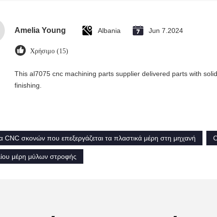
Amelia Young
Albania
Jun 7.2024
Χρήσιμο (15)
This al7075 cnc machining parts supplier delivered parts with soli
finishing.
 CNC σκονών που επεξεργάζεται τα πλαστικά μέρη στη μηχανή
C
ίου μέρη μύλων στροφής