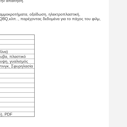
την απαίτηση.
 αμμοκροτήματα, οξείδωση, ηλεκτροπλαστική,
BQ,κλπ.., παρέχοντας δεδομένα για το πάχος του φιλμ,
Κίνα)
λυβα, πλαστικό
λυψη, γυαλισμός
μπινγκ, Σφυρηλασία
G), PDF