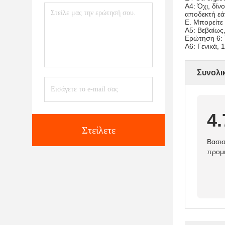
Α4: Όχι, δί
αποδεκτή εάν
Ε. Μπορείτε
Α5: Βεβαίως,
Ερώτηση 6: Τ
Α6: Γενικά, 
Συνολι
4.
Στείλετε
Βασισ
προμ