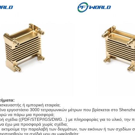
τήματα:
ασκευαστής ή εμπορική εταιρεία;
 ένα εργοστάσιο 3000 τετραγωνικών μέτρων που βρίσκεται στο Shenzhe
ορώ να πάρω μια προσφορά;
ρή σχέδια ((PDF/STEP/IGS/DWG...) με πληροφορίες για το υλικό, την πο
α έχω μια προσφορά χωρίς σχέδια;
, εκτιμούμε την παραλαβή των δειγμάτων, των εικόνων ή των σχεδίων σ
ιοποιηθούν τα σχέδιά μου αν ωφεληθείτε;