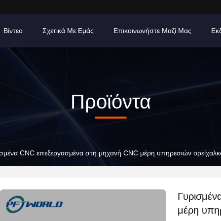
Βίντεο
Σχετικά Με Εμάς
Επικοινωνήστε Μαζί Μας
Εκ
Προϊόντα
σμένα CNC επεξεργασμένα στη μηχανή CNC μέρη υπηρεσιών ορείχαλκου
Γυρισμέν
μέρη υπηρ