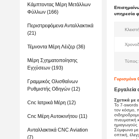
Κάμπτοντας Μέρη Μετάλλων
Επισημαίν
Φύλλων
(166)
υπηρεσία φ
Περιστρεφόμενα Ανταλλακτικά
Κλειστή
(21)
Χρονοδ
Τέμνοντα Μέρη Λέιζερ
(36)
Μέρη Σχηματοποίησης
Τύπος:
Εγχύσεων
(193)
Γυρισμένα 
Γραμμικός Ολισθαίνων
Ρυθμιστής Οδηγών
(12)
Εργαλεία 
Σχετικά με 
Cnc Ιατρικά Μέρη
(12)
Το 7-swords
τον κόσμο, 
σιδηροδρομι
Cnc Μέρη Αυτοκινήτου
(11)
πνευματική 
ημιαγωγούς 
Ανταλλακτικά CNC Aviation
Σύμφωνα με 
οπτική, έλεγ
(7)