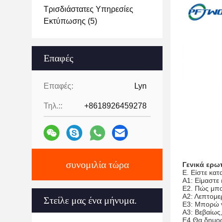
Τρισδιάστατες Υπηρεσίες
Εκτύπωσης
(5)
Επαφές
Επαφές:
Lyn
Τηλ.::
+8618926459278
συνομιλία τώρα
Γενικά ερω
Ε. Είστε κατ
Α1: Είμαστε
Ε2. Πώς μπ
Α2: Λεπτομε
Στείλε μας ένα μήνυμα.
Ε3: Μπορώ ν
Α3: Βεβαίως
Ε4 Θα δημοσ