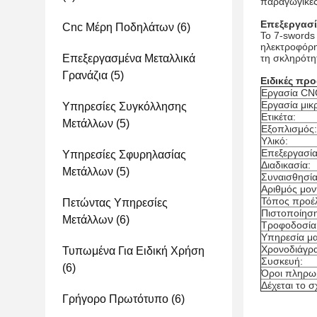
παραγωγικές
Επεξεργασί
Cnc Μέρη Ποδηλάτων
(6)
Το 7-swords
ηλεκτροφόρη
Επεξεργασμένα Μεταλλικά
τη σκληρότη
Γρανάζια
(5)
Ειδικές πρ
Εργασία CNC
Εργασία μικ
Υπηρεσίες Συγκόλλησης
Ετικέτα:
Μετάλλων
(5)
Εξοπλισμός:
Υλικό:
Επεξεργασία
Υπηρεσίες Σφυρηλασίας
Διαδικασία:
Μετάλλων
(5)
Συναισθησία
Αριθμός μον
Τόπος προέ
Πετώντας Υπηρεσίες
Πιστοποίηση
Μετάλλων
(6)
Τροφοδοσία
Υπηρεσία μα
Χρονοδιάγρ
Τυπωμένα Για Ειδική Χρήση
Συσκευή:
(6)
Όροι πληρω
Δέχεται το σ
Γρήγορο Πρωτότυπο
(6)