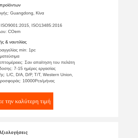
του άλεσης γυαλίζοντας
 προϊόντων
γής: Guangdong, Κίνα
 ISO9001:2015, ISO13485:2016
έλου: COem
ς & ναυτιλίας
αγγελίας min: 1pc
γματεύσιμα
επτομέρειες: Σαν απαίτηση του πελάτη
οσης: 7-15 ημέρες εργασίας
: L/C, D/A, D/P, T/T, Western Union,
προσφοράς: 10000Pcs/μήνας
ε την καλύτερη τιμή
Αξιολογήσεις