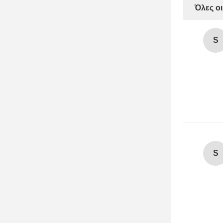
Όλες οι
S
S