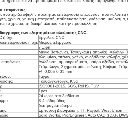
 υπηρεσίες και να προσαρμόζει τις καλύτερες λύσεις παραγωγής κατά 
α επιφάνειας
:
 υποστηρίζει υψηλής ποιότητας επεξεργασία επιφάνειας, που καλύπτει
ση, χρώμα, χημική μετατροπή, παθητικοποίηση, γυάλωση, μαύρισμα, Q
τα, το χρώμα, τη δοκιμή αλατιού και την προσκόλληση.
οδιαγραφές των εξαρτημάτων αλεύρισης CNC:
 ή όχι:
Εργαλεία CNC
ροεπεξεργασίας ή όχι:
Μικροεπεξεργασία
7 Ξίφη
Μιάνο (Ιαπωνία), Τσουγκάμι (Ιαπωνία), Χελόνγκ (
Αλουμίνιο, τιτάνιο, χαλκό, ανοξείδωτο χάλυβα, χά
 επιφάνειας:
Ανώδωση, αμμοκροτήματα, μαύρο οξείδιο, επικά
Στάμπλινγκ, Σχηματισμός με ένεση, Κόψιμο, Στά
:
+/- 0,005-0,01 mm
τέλου:
Τάγμα
λευσης:
Γκουανγκντόνγκ, Κίνα
:
ISO9001-2015, SGS, RoHS, TUV
:
1pcs
ς:
24 ώρες στο διαδίκτυο
αμμα:
3-4 εβδομάδες
διαπραγματεύσιμα
μής:
Εμπορική Διασφάλιση, TT, Paypal, West Union
χέδιο
Solid Works, Pro/Engineer, Auto CAD ((DXF, DW