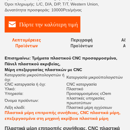
Όροι πληρωμής: L/C, D/A, D/P, T/T, Western Union,
Δυνατότητα προσφοράς: 10000Pcs/μήνας
Πάρτε την καλύτερη τιμή
Λεπτομέρειες
Περιγραφή
Αξι
Προϊόντων
Προϊόντων
Αξι
Επισημαίνω:
Τμήματα πλαστικού CNC προσαρμοσμένα
,
Πάνελ πλαστικού ακριβείας
,
Μέρη επεξεργασίας πλαστικών με CNC
Κατεργασία μικροϋπολογιστών ή
Κατεργασία μικροϋπολογιστών
όχι:
CNC κατεργασία ή όχι:
CNC κατεργασία
Υλικό:
Πλαστικό
Υπηρεσία:
Προσαρμοσμένος cOem
πλαστικές υπηρεσίες
Όνομα προϊόντων:
πρωτοτύπων
Λέξη κλειδί:
Πλαστικά μέρη εγχύσεων
Πλαστικά μέρη επιτροπής συνήθειας, CNC πλαστικά μέρη,
επεξεργασμένα στη μηχανή ακρίβεια πλαστικά μέρη
Πλαστικά μέρη επιτροπής συνήθειας, CNC πλαστικά