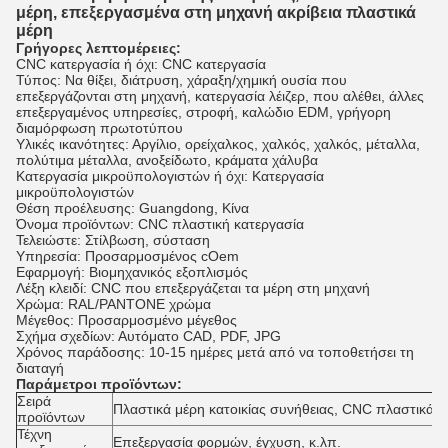
μέρη, επεξεργασμένα στη μηχανή ακρίβεια πλαστικά
μέρη
Γρήγορες λεπτομέρειες:
CNC κατεργασία ή όχι: CNC κατεργασία
Τύπος: Να θίξει, διάτρυση, χάραξη/χημική ουσία που
επεξεργάζονται στη μηχανή, κατεργασία λέιζερ, που αλέθει, άλλες
επεξεργαμένος υπηρεσίες, στροφή, καλώδιο EDM, γρήγορη
διαμόρφωση πρωτοτύπου
Υλικές ικανότητες: Αργίλιο, ορείχαλκος, χαλκός, χαλκός, μέταλλα,
πολύτιμα μέταλλα, ανοξείδωτο, κράματα χάλυβα
Κατεργασία μικροϋπολογιστών ή όχι: Κατεργασία
μικροϋπολογιστών
Θέση προέλευσης: Guangdong, Κίνα
Όνομα προϊόντων: CNC πλαστική κατεργασία
Τελειώστε: Στίλβωση, σύσταση
Υπηρεσία: Προσαρμοσμένος cOem
Εφαρμογή: Βιομηχανικός εξοπλισμός
Λέξη κλειδί: CNC που επεξεργάζεται τα μέρη στη μηχανή
Χρώμα: RAL/PANTONE χρώμα
Μέγεθος: Προσαρμοσμένο μέγεθος
Σχήμα σχεδίων: Αυτόματο CAD, PDF, JPG
Χρόνος παράδοσης: 10-15 ημέρες μετά από να τοποθετήσει τη
διαταγή
Παράμετροι προϊόντων:
Σειρά
Πλαστικά μέρη κατοικίας συνήθειας, CNC πλαστικά 
προϊόντων
Τέχνη
Επεξεργασία φορμών, έγχυση, κ.λπ.