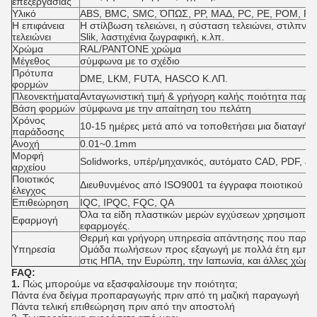
επεξεργασίας
Υλικό
ABS, BMC, SMC, ΌΠΩΣ, PP, ΜΑΔ, PC, PE, POM, PM
Η επιφάνεια
Η στίλβωση τελειώνει, η σύσταση τελειώνει, στιλπνό
τελειώνει
Slik, λαστιχένια ζωγραφική, κ.λπ.
Χρώμα
RAL/PANTONE χρώμα
Μέγεθος
σύμφωνα με το σχέδιο
Πρότυπα
DME, LKM, FUTA, HASCO Κ.ΛΠ.
φορμών
Πλεονεκτήματα
Ανταγωνιστική τιμή & γρήγορη καλής ποιότητα παρ
Βάση φορμών
σύμφωνα με την απαίτηση του πελάτη
Χρόνος
10-15 ημέρες μετά από να τοποθετήσει μια διαταγή
παράδοσης
Ανοχή
0.01~0.1mm
Μορφή
Solidworks, υπέρ/μηχανικός, αυτόματο CAD, PDF, J
αρχείου
Ποιοτικός
Διευθυνμένος από ISO9001 τα έγγραφα ποιοτικού ε
έλεγχος
Επιθεώρηση
IQC, IPQC, FQC, QA
Όλα τα είδη πλαστικών μερών εγχύσεων χρησιμοποιού
Εφαρμογή
εφαρμογές.
Θερμή και γρήγορη υπηρεσία απάντησης που παρέχε
Υπηρεσία
Ομάδα πωλήσεων προς εξαγωγή με πολλά έτη εμπειρ
στις ΗΠΑ, την Ευρώπη, την Ιαπωνία, και άλλες χώρες
FAQ:
1.
Πώς μπορούμε να εξασφαλίσουμε την ποιότητα;
Πάντα ένα δείγμα προπαραγωγής πριν από τη μαζική παραγωγή
Πάντα τελική επιθεώρηση πριν από την αποστολή