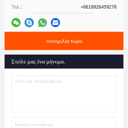
Τηλ.::
+8618926459278
συνομιλία τώρα
Στείλε μας ένα μήνυμα.