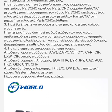
2. Τι μπορείτε να αγοράσετε από μας;
Η σχηματοποίηση εγχύσεων/ο πλαστικός φορμάροντας
ορείχαλκος Part/CNC αργιλίου Parts/CNC φορμών Part/CNC
μερών/έγχυση προσάρμοσε τον τόρνο Part/CNC επεξεργαμένος
πλαστικά σχεδιαγράμματα μερών μετάλλων Parts/CNC στη
μηχανή τα πλαστικά Parts/CNC/εξώθηση
3. Γιατί θα έπρεπε να αγοράσετε από μας και όχι από άλλους
προμηθευτές;
Η επιχείρησή μας διατηρεί τις δωδεκάδες των συσκευών
αριθμητικού ελέγχου, των προηγμένων φορμάροντας γραμμών
παραγωγής ολοκλήρωσης, και του πλήρους εξοπλισμού δοκιμής.
Διαχειριζόμαστε κάθε αλυσίδα παραγωγής επιστημονικά.
4. Ποιες υπηρεσίες μπορούμε να παρέχουμε;
Αποδεκτοί όροι παράδοσης: ΑΛΥΣΊΔΑ ΡΟΛΟΓΙΟΎ, CFR, CIF,
EXW, CIP, σαφής παράδοση
Αποδεκτό νόμισμα πληρωμής: ΔΟΛ ΗΠΑ, ΕΥΡ, JPY, CAD, AUD,
HKD, GBP, CNY, CHF
Αποδεκτός τύπος πληρωμής: T/T, L/C, D/P D/A, , πιστωτική
κάρτα, Western Union, μετρητά
Γλώσσα προφορική: Αγγλικά, κινεζικά.