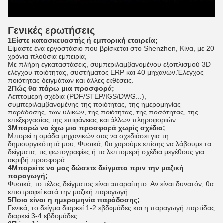
Γενικές ερωτήσεις
1Είστε κατασκευαστής ή εμπορική εταιρεία;
Είμαστε ένα εργοστάσιο που βρίσκεται στο Shenzhen, Κίνα, με 20
χρόνια πλούσια εμπειρία,
Με πλήρη εγκαταστάσεις, συμπεριλαμβανομένου εξοπλισμού 3D
ελέγχου ποιότητας, συστήματος ERP και 40 μηχανών.Έλεγχος
ποιότητας δειγμάτων και άλλες εκθέσεις.
2Πώς θα πάρω μια προσφορά;
Λεπτομερή σχέδια (PDF/STEP/IGS/DWG...),
συμπεριλαμβανομένης της ποιότητας, της ημερομηνίας
παράδοσης, των υλικών, της ποιότητας, της ποσότητας, της
επεξεργασίας της επιφάνειας και άλλων πληροφοριών.
3Μπορώ να έχω μια προσφορά χωρίς σχέδια;
Μπορεί η ομάδα μηχανικών σας να σχεδιάσει για τη
δημιουργικότητά μου; Φυσικά, θα χαρούμε επίσης να λάβουμε τα
δείγματα, τις φωτογραφίες ή τα λεπτομερή σχέδια μεγέθους για
ακριβή προσφορά.
4Μπορείτε να μας δώσετε δείγματα πριν την μαζική
παραγωγή;
Φυσικά, το τέλος δείγματος είναι απαραίτητο. Αν είναι δυνατόν, θα
επιστραφεί κατά την μαζική παραγωγή.
5Ποια είναι η ημερομηνία παράδοσης;
Γενικά, το δείγμα διαρκεί 1-2 εβδομάδες και η παραγωγή παρτίδας
διαρκεί 3-4 εβδομάδες.