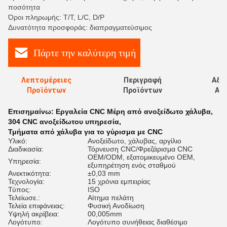
ποσότητα
Όροι πληρωμής: T/T, L/C, D/P
Δυνατότητα προσφοράς: διαπραγματεύσιμος
Πάρτε την καλύτερη τιμή
Λεπτομέρειες
Περιγραφή
Αξι
Προϊόντων
Προϊόντων
Αξι
Επισημαίνω:
Εργαλεία CNC Μέρη από ανοξείδωτο χάλυβα
,
304 CNC ανοξείδωτου υπηρεσία
,
Τμήματα από χάλυβα για το γύρισμα με CNC
Υλικό:
Ανοξείδωτο, χάλυβας, αργίλιο
Διαδικασία:
Τόρνευση CNC/Φρεζάρισμα CNC
OEM/ODM, εξατομικευμένο OEM,
Υπηρεσία:
εξυπηρέτηση ενός σταθμού
Ανεκτικότητα:
±0,03 mm
Τεχνολογία:
15 χρόνια εμπειρίας
Τύπος:
ISO
Τελείωσε.:
Αίτημα πελάτη
Τελεία επιφάνειας:
Φυσική Ανοδίωση
Υψηλή ακρίβεια:
00,005mm
Λογότυπο:
Λογότυπο συνήθειας διαθέσιμο