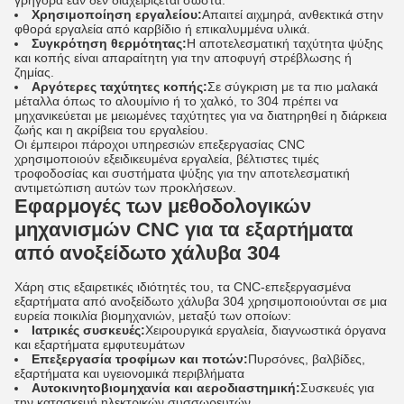
γρήγορα εάν δεν διαχειρίζεται σωστά.
Χρησιμοποίηση εργαλείου:
Απαιτεί αιχμηρά, ανθεκτικά στην
φθορά εργαλεία από καρβίδιο ή επικαλυμμένα υλικά.
Συγκρότηση θερμότητας:
Η αποτελεσματική ταχύτητα ψύξης
και κοπής είναι απαραίτητη για την αποφυγή στρέβλωσης ή
ζημίας.
Αργότερες ταχύτητες κοπής:
Σε σύγκριση με τα πιο μαλακά
μέταλλα όπως το αλουμίνιο ή το χαλκό, το 304 πρέπει να
μηχανικεύεται με μειωμένες ταχύτητες για να διατηρηθεί η διάρκεια
ζωής και η ακρίβεια του εργαλείου.
Οι έμπειροι πάροχοι υπηρεσιών επεξεργασίας CNC
χρησιμοποιούν εξειδικευμένα εργαλεία, βέλτιστες τιμές
τροφοδοσίας και συστήματα ψύξης για την αποτελεσματική
αντιμετώπιση αυτών των προκλήσεων.
Εφαρμογές των μεθοδολογικών
μηχανισμών CNC για τα εξαρτήματα
από ανοξείδωτο χάλυβα 304
Χάρη στις εξαιρετικές ιδιότητές του, τα CNC-επεξεργασμένα
εξαρτήματα από ανοξείδωτο χάλυβα 304 χρησιμοποιούνται σε μια
ευρεία ποικιλία βιομηχανιών, μεταξύ των οποίων:
Ιατρικές συσκευές:
Χειρουργικά εργαλεία, διαγνωστικά όργανα
και εξαρτήματα εμφυτευμάτων
Επεξεργασία τροφίμων και ποτών:
Πυρσόνες, βαλβίδες,
εξαρτήματα και υγειονομικά περιβλήματα
Αυτοκινητοβιομηχανία και αεροδιαστημική:
Συσκευές για
την κατασκευή ηλεκτρικών συσσωρευτών