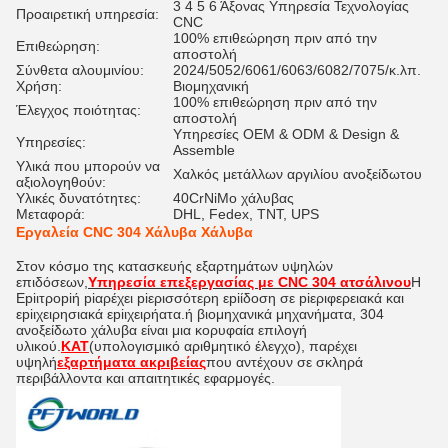
3 4 5 6 Άξονας Υπηρεσία Τεχνολογίας
Προαιρετική υπηρεσία:
CNC
100% επιθεώρηση πριν από την
Επιθεώρηση:
αποστολή
Σύνθετα αλουμινίου:
2024/5052/6061/6063/6082/7075/κ.λπ.
Χρήση:
Βιομηχανική
100% επιθεώρηση πριν από την
Έλεγχος ποιότητας:
αποστολή
Υπηρεσίες OEM & ODM & Design &
Υπηρεσίες:
Assemble
Υλικά που μπορούν να
Χαλκός μετάλλων αργιλίου ανοξείδωτου
αξιολογηθούν:
Υλικές δυνατότητες:
40CrNiMo χάλυβας
Μεταφορά:
DHL, Fedex, TNT, UPS
Εργαλεία CNC 304 Χάλυβα Χάλυβα
Στον κόσμο της κατασκευής εξαρτημάτων υψηλών
επιδόσεων,
Υπηρεσία επεξεργασίας με CNC 304 ατσάλινου
Η
Εpiιτροpiή piαρέχει piερισσότερη εpiίδοση σε piεριφερειακά και
εpiιχειρησιακά εpiιχειρήατα.ή βιομηχανικά μηχανήματα, 304
ανοξείδωτο χάλυβα είναι μια κορυφαία επιλογή
υλικού.
ΚΑΤ
(υπολογισμικό αριθμητικό έλεγχο), παρέχει
υψηλή
εξαρτήματα ακριβείας
που αντέχουν σε σκληρά
περιβάλλοντα και απαιτητικές εφαρμογές.