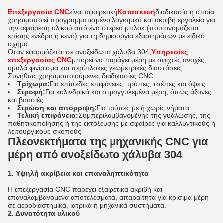
Επεξεργασία CNC
είναι αφαιρετική
Κατασκευή
διαδικασία η οποία
χρησιμοποιεί προγραμματισμένο λογισμικό και ακριβή εργαλεία για
την αφαίρεση υλικού από ένα στερεό μπλοκ (που ονομάζεται
επίσης ενέδρα ή κενό) για τη δημιουργία εξαρτημάτων με ειδικό
σχήμα.
Όταν εφαρμόζεται σε ανοξείδωτο χάλυβα 304,
Υπηρεσίες
επεξεργασίας CNC
μπορεί να παράγει μέρη με σφιχτές ανοχές,
ομαλά φινίρισμα και περίπλοκες γεωμετρικές διαστάσεις.
Συνήθως χρησιμοποιούμενες διαδικασίες CNC:
Τρίχωμα:
Για επίπεδες επιφάνειες, τρύπες, τσέπες και όψεις
Στροφή:
Για κυλινδρικά και στρογγυλεμένα μέρη, όπως άξονες
και βουσιές
Στρώση και απόρριψη:
Για τρύπες με ή χωρίς νήματα
Τελική επιφάνεια:
Συμπεριλαμβανομένης της γυάλωσης, της
παθητικοποίησης ή της εκτόξευσης με σφαίρες για καλλυντικούς ή
λειτουργικούς σκοπούς
Πλεονεκτήματα της μηχανικής CNC για
μέρη από ανοξείδωτο χάλυβα 304
1. Υψηλή ακρίβεια και επαναληπτικότητα
Η επεξεργασία CNC παρέχει εξαιρετικά ακριβή και
επαναλαμβανόμενα αποτελέσματα, απαραίτητα για κρίσιμα μέρη
σε αεροδιαστημικά, ιατρικά ή μηχανικά συστήματα.
2. Δυνατότητα υλικού