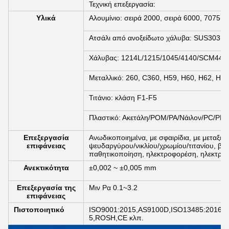
Τεχνική επεξεργασία:
Υλικά
Αλουμίνιο: σειρά 2000, σειρά 6000, 7075, 
Ατσάλι από ανοξείδωτο χάλυβα: SUS303, 
Χάλυβας: 1214L/1215/1045/4140/SCM440
Μεταλλικό: 260, C360, H59, H60, H62, H63
Τιτάνιο: κλάση F1-F5
Πλαστικό: Ακετάλη/POM/PA/Νάιλον/PC/PM
Επεξεργασία
Ανωδικοποιημένα, με σφαιρίδια, με μεταξέν
επιφάνειας
ψευδαργύρου/νικλίου/χρωμίου/τιτανίου, βο
παθητικοποίηση, ηλεκτροφορέση, ηλεκτροβλ
Ανεκτικότητα
±0,002 ~ ±0,005 mm
Επεξεργασία της
Μιν Ρα 0.1~3.2
επιφάνειας
Πιστοποιητικό
ISO9001:2015,AS9100D,ISO13485:2016,I
5,ROSH,CE κλπ.