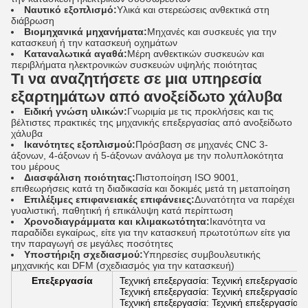
Ναυτικό εξοπλισμό:
Υλικά και στερεώσεις ανθεκτικά στη
διάβρωση
Βιομηχανικά μηχανήματα:
Μηχανές και συσκευές για την
κατασκευή ή την κατασκευή οχημάτων
Καταναλωτικά αγαθά:
Μέρη ανθεκτικών συσκευών και
περιβλήματα ηλεκτρονικών συσκευών υψηλής ποιότητας
Τι να αναζητήσετε σε μια υπηρεσία
εξαρτημάτων από ανοξείδωτο χάλυβα
Ειδική γνώση υλικών:
Γνωριμία με τις προκλήσεις και τις
βέλτιστες πρακτικές της μηχανικής επεξεργασίας από ανοξείδωτο
χάλυβα
Ικανότητες εξοπλισμού:
Πρόσβαση σε μηχανές CNC 3-
άξονων, 4-άξονων ή 5-άξονων ανάλογα με την πολυπλοκότητα
του μέρους
Διασφάλιση ποιότητας:
Πιστοποίηση ISO 9001,
επιθεωρήσεις κατά τη διαδικασία και δοκιμές μετά τη μεταποίηση
Επιλέξιμες επιφανειακές επιφάνειες:
Δυνατότητα να παρέχει
γυαλιστική, παθητική ή επικάλυψη κατά περίπτωση
Χρονοδιαγράμματα και κλιμακωτότητα:
Ικανότητα να
παραδίδει εγκαίρως, είτε για την κατασκευή πρωτοτύπων είτε για
την παραγωγή σε μεγάλες ποσότητες
Υποστήριξη σχεδιασμού:
Υπηρεσίες συμβουλευτικής
μηχανικής και DFM (σχεδιασμός για την κατασκευή)
Επεξεργασία
Τεχνική επεξεργασία: Τεχνική επεξεργασία: 
Τεχνική επεξεργασία: Τεχνική επεξεργασία: 
Τεχνική επεξεργασία: Τεχνική επεξεργασία: 