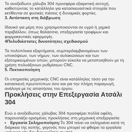
Το ανοξείδωτο χάλυβα 304 προσφέρει εξαιρετική αντοχή,
καθιστώντας το κατάλληλο για κατασκευαστικά στοιχεία που
εκτίθενται σε φυσικές πιέσεις ή δυναμικές φορτίες.
3. Αντίσταση στη διάβρωση
Ιδανικό για μέρη που χρησιμοποιούνται σε υγρό ή χημικό
περιβάλλον, όπως θαλάσσια, επεξεργασία τροφίμων και
φαρμακευτικές εφαρμογές.
4Πολυδιάστατες δυνατότητες σχεδιασμού
Τα πολύπλοκα εξαρτήματα, συμπεριλαμβανομένων των
υποκόψεων, των νήμων, των αυλακώσεων και των
εξατομικευμένων οπών, μπορούν εύκολα να μεταποιηθούν με τη
χρήση πολυάξονων ρυθμίσεων CNC.
5. Πεκτικοποίηση
Οι υπηρεσίες μηχανικής CNC είναι κατάλληλες τόσο για την
κατασκευή πρωτοτύπων όσο και για την πλήρη παραγωγή,
ανάλογα με τις απαιτήσεις του έργου.
Προκλήσεις στην Επεξεργασία Ατσάλι
304
Ενώ ο ανοξείδωτος χάλυβας 304 προσφέρει πολλά οφέλη,
παρουσιάζει ορισμένες προκλήσεις στη μηχανική επεξεργασία:
Εργασία Σκληροποίηση:
Το 304 τείνει να σκληραίνει κατά τη
διάρκεια της κοπής, γεγονός που μπορεί να φθείρει τα εργαλεία