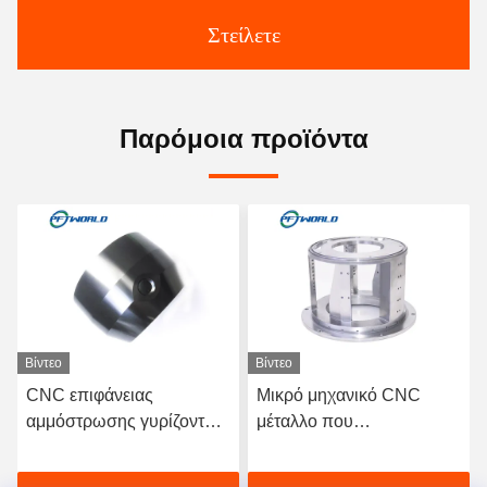
Στείλετε
Παρόμοια προϊόντα
Βίντεο
Βίντεο
Μικρό μηχανικό CNC
Βιομηχανικά αξεσουάρ με
μέταλλο που
στρογγυλεμένες χάντρες
επεξεργάζεται την
CNC Τόρνερ φρέζας
πολωνική επιφάνεια