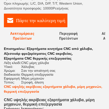
Όροι πληρωμής: L/C, D/A, D/P, T/T, Western Union,
Δυνατότητα προσφοράς: 10000Pcs/μήνας
Πάρτε την καλύτερη τιμή
Λεπτομέρειες
Περιγραφή
Αξι
Προϊόντων
Προϊόντων
Αξι
Επισημαίνω:
Εξαρτήματα κινητήρα CNC από χάλυβα
,
Αξεσουάρ φρεζαρίσματος CNC ακριβείας
,
Εξαρτήματα CNC θερμικής επεξεργασίας
Λέξη κλειδί:
CNC μέρη χάλυβα
Υλικό:
Χάλυβας
Χρώμα:
Σαν την απαίτησή σας
διαδικασία:
Θερμική επεξεργασία
Εφαρμογή:
Μέρη μηχανών
Τύπος:
Στροφή, άλεση
CNC υψηλής ακρίβειας εξαρτήματα χάλυβα, μέρη μηχανών,
θερμική επεξεργασία
CNC υψηλής ακρίβειας εξαρτήματα χάλυβα, μέρη
μηχανών, θερμική επεξεργασία
Γρήγορες λεπτομέρειες: