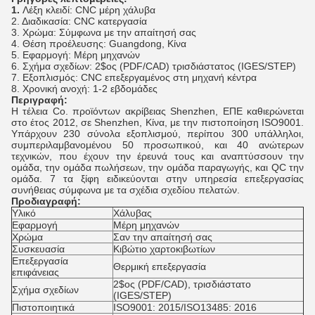
1.
Λέξη κλειδί: CNC μέρη χάλυβα
2. Διαδικασία: CNC κατεργασία
3. Χρώμα: Σύμφωνα με την απαίτησή σας
4.
Θέση προέλευσης: Guangdong, Κίνα
5.
Εφαρμογή: Μέρη μηχανών
6. Σχήμα σχεδίων: 2$ος (PDF/CAD) τρισδιάστατος (IGES/STEP)
7. Εξοπλισμός: CNC επεξεργαμένος στη μηχανή κέντρα
8. Χρονική ανοχή: 1-2 εβδομάδες
Περιγραφή:
Η τέλεια Co. προϊόντων ακρίβειας Shenzhen, ΕΠΕ καθιερώνεται
στο έτος 2012, σε Shenzhen, Κίνα, με την πιστοποίηση ISO9001.
Υπάρχουν 230 σύνολα εξοπλισμού, περίπου 300 υπάλληλοι,
συμπεριλαμβανομένου 50 προσωπικού, και 40 ανώτερων
τεχνικών, που έχουν την έρευνά τους και αναπτύσσουν την
ομάδα, την ομάδα πωλήσεων, την ομάδα παραγωγής, και QC την
ομάδα. 7 τα ξίφη ειδικεύονται στην υπηρεσία επεξεργασίας
συνήθειας σύμφωνα με τα σχέδια σχεδίου πελατών.
Προδιαγραφή:
Υλικό
Χάλυβας
Εφαρμογή
Μέρη μηχανών
Χρώμα
Σαν την απαίτησή σας
Συσκευασία
Κιβώτιο χαρτοκιβωτίων
Επεξεργασία
Θερμική επεξεργασία
επιφάνειας
2$ος (PDF/CAD), τρισδιάστατο
Σχήμα σχεδίων
(IGES/STEP)
Πιστοποιητικά
ISO9001: 2015/ISO13485: 2016