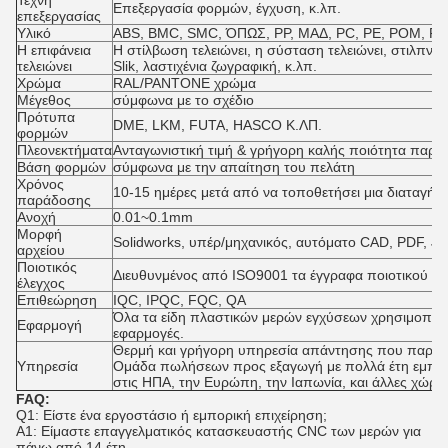
Τέχνη
Επεξεργασία φορμών, έγχυση, κ.λπ.
επεξεργασίας
Υλικό
ABS, BMC, SMC, ΌΠΩΣ, PP, ΜΑΔ, PC, PE, POM, PM
Η επιφάνεια
Η στίλβωση τελειώνει, η σύσταση τελειώνει, στιλπνό
τελειώνει
Slik, λαστιχένια ζωγραφική, κ.λπ.
Χρώμα
RAL/PANTONE χρώμα
Μέγεθος
σύμφωνα με το σχέδιο
Πρότυπα
DME, LKM, FUTA, HASCO Κ.ΛΠ.
φορμών
Πλεονεκτήματα
Ανταγωνιστική τιμή & γρήγορη καλής ποιότητα παρ
Βάση φορμών
σύμφωνα με την απαίτηση του πελάτη
Χρόνος
10-15 ημέρες μετά από να τοποθετήσει μια διαταγή
παράδοσης
Ανοχή
0.01~0.1mm
Μορφή
Solidworks, υπέρ/μηχανικός, αυτόματο CAD, PDF, J
αρχείου
Ποιοτικός
Διευθυνμένος από ISO9001 τα έγγραφα ποιοτικού ε
έλεγχος
Επιθεώρηση
IQC, IPQC, FQC, QA
Όλα τα είδη πλαστικών μερών εγχύσεων χρησιμοποιού
Εφαρμογή
εφαρμογές.
Θερμή και γρήγορη υπηρεσία απάντησης που παρέχε
Υπηρεσία
Ομάδα πωλήσεων προς εξαγωγή με πολλά έτη εμπειρ
στις ΗΠΑ, την Ευρώπη, την Ιαπωνία, και άλλες χώρες
FAQ:
Q1: Είστε ένα εργοστάσιο ή εμπορική επιχείρηση;
Α1: Είμαστε επαγγελματικός κατασκευαστής CNC των μερών για
πάνω από 14 έτη.