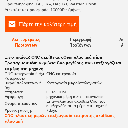
Όροι πληρωμής: L/C, D/A, D/P, T/T, Western Union,
Δυνατότητα προσφοράς: 10000Pcs/μήνας
Πάρτε την καλύτερη τιμή
Λεπτομέρειες
Περιγραφή
Αξι
Προϊόντων
Προϊόντων
Αξι
Επισημαίνω:
CNC ακρίβειας cOem πλαστικά μέρη
,
Προσαρμοσμένη ακρίβεια Cnc μεγέθους που επεξεργάζεται
τα μέρη στη μηχανή
CNC κατεργασία ή όχι:
CNC κατεργασία
Κατεργασία
μικροϋπολογιστών ή
Κατεργασία μικροϋπολογιστών
όχι:
Υπηρεσία:
OEM/ODM
Εφαρμογή:
μηχανικά μέρη κ.λπ., οικογένεια
Επαγγελματική ακρίβεια Cnc που
Όνομα προϊόντων:
επεξεργάζεται τα μέρη στη μηχανή
Χρονική ανοχή:
7days
CNC πλαστική μερών επεξεργασία επιτροπής ακρίβειας
πλαστική