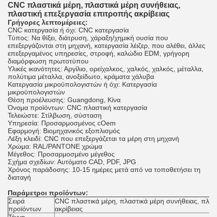
CNC πλαστικά μέρη, πλαστικά μέρη συνήθειας,
πλαστική επεξεργασία επιτροπής ακρίβειας
Γρήγορες λεπτομέρειες:
CNC κατεργασία ή όχι: CNC κατεργασία
Τύπος: Να θίξει, διάτρυση, χάραξη/χημική ουσία που
επεξεργάζονται στη μηχανή, κατεργασία λέιζερ, που αλέθει, άλλες
επεξεργαμένος υπηρεσίες, στροφή, καλώδιο EDM, γρήγορη
διαμόρφωση πρωτοτύπου
Υλικές ικανότητες: Αργίλιο, ορείχαλκος, χαλκός, χαλκός, μέταλλα,
πολύτιμα μέταλλα, ανοξείδωτο, κράματα χάλυβα
Κατεργασία μικροϋπολογιστών ή όχι: Κατεργασία
μικροϋπολογιστών
Θέση προέλευσης: Guangdong, Κίνα
Όνομα προϊόντων: CNC πλαστική κατεργασία
Τελειώστε: Στίλβωση, σύσταση
Υπηρεσία: Προσαρμοσμένος cOem
Εφαρμογή: Βιομηχανικός εξοπλισμός
Λέξη κλειδί: CNC που επεξεργάζεται τα μέρη στη μηχανή
Χρώμα: RAL/PANTONE χρώμα
Μέγεθος: Προσαρμοσμένο μέγεθος
Σχήμα σχεδίων: Αυτόματο CAD, PDF, JPG
Χρόνος παράδοσης: 10-15 ημέρες μετά από να τοποθετήσει τη
διαταγή
Παράμετροι προϊόντων:
Σειρά
CNC πλαστικά μέρη, πλαστικά μέρη συνήθειας, πλασ
προϊόντων
ακρίβειας