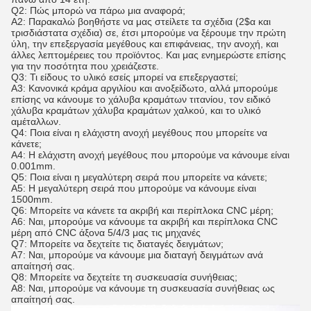
Q2: Πώς μπορώ να πάρω μια αναφορά;
A2: Παρακαλώ βοηθήστε να μας στείλετε τα σχέδια (2$α και
τρισδιάστατα σχέδια) σε, έτσι μπορούμε να ξέρουμε την πρώτη
ύλη, την επεξεργασία μεγέθους και επιφάνειας, την ανοχή, και
άλλες λεπτομέρειες του προϊόντος. Και μας ενημερώστε επίσης
για την ποσότητα που χρειάζεστε.
Q3: Τι είδους το υλικό εσείς μπορεί να επεξεργαστεί;
A3: Κανονικά κράμα αργιλίου και ανοξείδωτο, αλλά μπορούμε
επίσης να κάνουμε το χάλυβα κραμάτων τιτανίου, τον ειδικό
χάλυβα κραμάτων χάλυβα κραμάτων χαλκού, και το υλικό
αμέταλλων.
Q4: Ποια είναι η ελάχιστη ανοχή μεγέθους που μπορείτε να
κάνετε;
A4: Η ελάχιστη ανοχή μεγέθους που μπορούμε να κάνουμε είναι
0.001mm.
Q5: Ποια είναι η μεγαλύτερη σειρά που μπορείτε να κάνετε;
A5: Η μεγαλύτερη σειρά που μπορούμε να κάνουμε είναι
1500mm.
Q6: Μπορείτε να κάνετε τα ακριβή και περίπλοκα CNC μέρη;
A6: Ναι, μπορούμε να κάνουμε τα ακριβή και περίπλοκα CNC
μέρη από CNC άξονα 5/4/3 μας τις μηχανές
Q7: Μπορείτε να δεχτείτε τις διαταγές δειγμάτων;
A7: Ναι, μπορούμε να κάνουμε μια διαταγή δειγμάτων ανά
απαίτησή σας.
Q8: Μπορείτε να δεχτείτε τη συσκευασία συνήθειας;
A8: Ναι, μπορούμε να κάνουμε τη συσκευασία συνήθειας ως
απαίτησή σας.