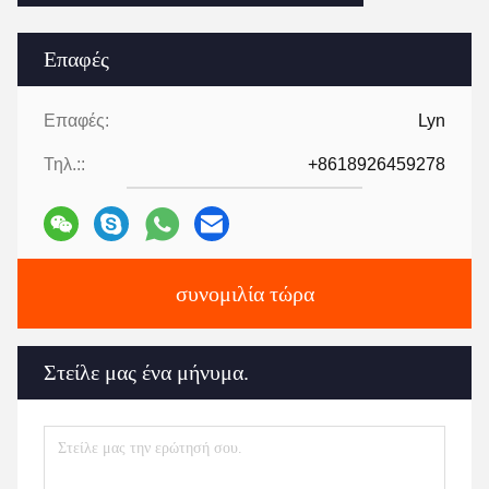
Επαφές
Επαφές:
Lyn
Τηλ.::
+8618926459278
συνομιλία τώρα
Στείλε μας ένα μήνυμα.