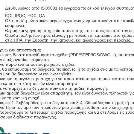
Διευθυνμένος από ISO9001 τα έγγραφα ποιοτικού ελέγχου συστημά
η
IQC, IPQC, FQC, QA
Όλα τα είδη πλαστικών μερών εγχύσεων χρησιμοποιούνται σε ποικίλ
εφαρμογές.
Θερμή και γρήγορη υπηρεσία απάντησης που παρέχεται από τον επ
Ομάδα πωλήσεων προς εξαγωγή με πολλά έτη εμπειρίας στο χειρι
στις ΗΠΑ, την Ευρώπη, την Ιαπωνία, και άλλες χώρες και περιοχές.
ίρνω ένα απόσπασμα;
ώ μας δώστε απαρίθμησε τα σχέδια (PDF/STEP/IGS/DWG…), συμπεριλα
 επεξεργασίας επιφάνειας.
να πάρω ένα απόσπασμα χωρίς σχέδια;
, θα εκτιμούσαμε τα δείγματα, τις εικόνες, ή τα σχέδιά σας με τις λεπτο
ιά μου θα διαρρεύσουν εάν ωφεληθείτε;
ίρνουμε τη μεγάλη προσοχή για να προστατεύσουμε τη μυστικότητα τω
 εμπιστευτικότητας εάν είναι απαραίτητο.
ε να παρέχετε τα δείγματα πριν από τη μαζική παραγωγή;
μια αμοιβή δειγμάτων είναι απαραίτητη, εάν είναι δυνατόν, πληρωτέα γ
αι με τη χρονική ανοχή;
διαρκεί 1-2 εβδομάδες για τα δείγματα και 3-4 εβδομάδες για τη μαζική
α ξέρω τον όρο των προϊόντων μου χωρίς μετάβαση στην επιχείρησή 
παράσχουμε τα λεπτομερή σχέδια παραγωγής και θα στείλουμε τις εβδομαδ
σουμε διαδικασία παραγωγής.