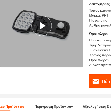
επεξεργάζ
Λεπτομέρειες
Τόπος καταγω
Μάρκα: PFT
Πιστοποίηση:
Αριθμό μοντ
Όροι πληρωμή
Ποσότητα παρ
Τιμή: Διαπρα
Συσκευασία λ
Χρόνος παράδ
Όροι πληρωμής
Δυνατότητα 
Πάρτ
ιες Προϊόντων
Περιγραφή Προϊόντων
Αξιολογήσεις & 