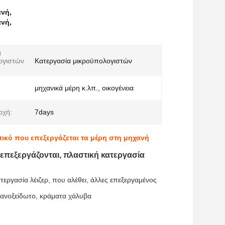
ανή
,
ανή
,
α
ογιστών
Κατεργασία μικροϋπολογιστών
μηχανικά μέρη κ.λπ., οικογένεια
οχή:
7days
τικό που επεξεργάζεται τα μέρη στη μηχανή
 επεξεργάζονται, πλαστική κατεργασία
τεργασία λέιζερ, που αλέθει, άλλες επεξεργαμένος
, ανοξείδωτο, κράματα χάλυβα