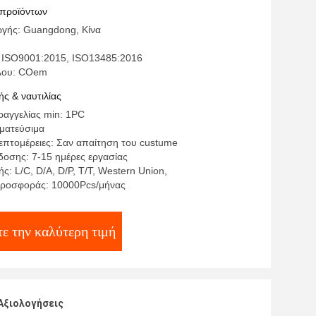
εται τα μέρη στη μηχανή
 προϊόντων
γής: Guangdong, Κίνα
 ISO9001:2015, ISO13485:2016
έλου: COem
ς & ναυτιλίας
αγγελίας min: 1PC
γματεύσιμα
επτομέρειες: Σαν απαίτηση του custume
οσης: 7-15 ημέρες εργασίας
: L/C, D/A, D/P, T/T, Western Union,
προσφοράς: 10000Pcs/μήνας
ε την καλύτερη τιμή
Αξιολογήσεις