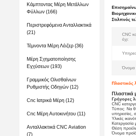
Κάμπτοντας Μέρη Μετάλλων
Επισημαίν
Φύλλων
(166)
Βιομηχανικ
Στιλπνός τ
Περιστρεφόμενα Ανταλλακτικά
(21)
CNC κα
όχι:
Τέμνοντα Μέρη Λέιζερ
(36)
Υπηρεσ
Μέρη Σχηματοποίησης
Εγχύσεων
(193)
Όνομα 
Γραμμικός Ολισθαίνων
Πλαστικός 
Ρυθμιστής Οδηγών
(12)
Πλαστικά 
Γρήγορες λ
Cnc Ιατρικά Μέρη
(12)
CNC κατεργα
Τύπος: Να θί
Cnc Μέρη Αυτοκινήτου
(11)
υπηρεσίες,
Υλικές ικανό
Κατεργασία 
Ανταλλακτικά CNC Aviation
Θέση προέλ
Όνομα προϊό
(7)