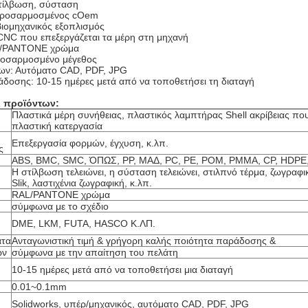
Στίλβωση, σύσταση
Προσαρμοσμένος cOem
ιομηχανικός εξοπλισμός
: CNC που επεξεργάζεται τα μέρη στη μηχανή
L/PANTONE χρώμα
ροσαρμοσμένο μέγεθος
ων: Αυτόματο CAD, PDF, JPG
δοσης: 10-15 ημέρες μετά από να τοποθετήσει τη διαταγή
 προϊόντων:
Πλαστικά μέρη συνήθειας, πλαστικός λαμπτήρας Shell ακρίβειας που
πλαστική κατεργασία
Επεξεργασία φορμών, έγχυση, κ.λπ.
ς
ABS, BMC, SMC, ΌΠΩΣ, PP, ΜΑΔ, PC, PE, POM, PMMA, CP, HDPE,
Η στίλβωση τελειώνει, η σύσταση τελειώνει, στιλπνό τέρμα, ζωγραφ
Slik, λαστιχένια ζωγραφική, κ.λπ.
RAL/PANTONE χρώμα
σύμφωνα με το σχέδιο
DME, LKM, FUTA, HASCO Κ.ΛΠ.
ατα
Ανταγωνιστική τιμή & γρήγορη καλής ποιότητα παράδοσης &
ών
σύμφωνα με την απαίτηση του πελάτη
10-15 ημέρες μετά από να τοποθετήσει μια διαταγή
0.01~0.1mm
Solidworks, υπέρ/μηχανικός, αυτόματο CAD, PDF, JPG