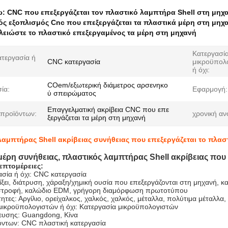
ω:
CNC που επεξεργάζεται τον πλαστικό λαμπτήρα Shell στη μηχ
ός εξοπλισμός Cnc που επεξεργάζεται τα πλαστικά μέρη στη μηχ
ελειώστε το πλαστικό επεξεργαμένος τα μέρη στη μηχανή
Κατεργασί
τεργασία ή
CNC κατεργασία
μικροϋπολ
ή όχι:
COem/εξωτερική διάμετρος αρσενηκο
ία:
Εφαρμογή:
ύ σπειρώματος
Επαγγελματική ακρίβεια CNC που επε
προϊόντων:
χρονική αν
ξεργάζεται τα μέρη στη μηχανή
λαμπτήρας Shell ακρίβειας συνήθειας που επεξεργάζεται το πλασ
μέρη συνήθειας, πλαστικός λαμπτήρας Shell ακρίβειας που
επτομέρειες:
σία ή όχι: CNC κατεργασία
ξει, διάτρυση, χάραξη/χημική ουσία που επεξεργάζονται στη μηχανή, κα
 στροφή, καλώδιο EDM, γρήγορη διαμόρφωση πρωτοτύπου
τητες: Αργίλιο, ορείχαλκος, χαλκός, χαλκός, μέταλλα, πολύτιμα μέταλλα
μικροϋπολογιστών ή όχι: Κατεργασία μικροϋπολογιστών
ευσης: Guangdong, Κίνα
ντων: CNC πλαστική κατεργασία