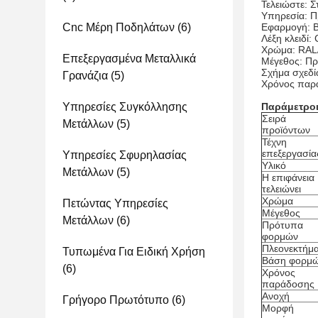
Τελειώστε: 
Υπηρεσία: 
Cnc Μέρη Ποδηλάτων
(6)
Εφαρμογή: Β
Λέξη κλειδί
Χρώμα: RA
Επεξεργασμένα Μεταλλικά
Μέγεθος: Π
Σχήμα σχεδί
Γρανάζια
(5)
Χρόνος παρά
Υπηρεσίες Συγκόλλησης
Παράμετροι
Σειρά
Μετάλλων
(5)
προϊόντων
Τέχνη
επεξεργασία
Υπηρεσίες Σφυρηλασίας
Υλικό
Μετάλλων
(5)
Η επιφάνεια
τελειώνει
Χρώμα
Πετώντας Υπηρεσίες
Μέγεθος
Μετάλλων
(6)
Πρότυπα
φορμών
Πλεονεκτήμ
Τυπωμένα Για Ειδική Χρήση
Βάση φορμ
(6)
Χρόνος
παράδοσης
Ανοχή
Γρήγορο Πρωτότυπο
(6)
Μορφή