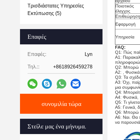
αρχείου
Τρισδιάστατες Υπηρεσίες
Ποιοτικός
έλεγχος
Εκτύπωσης
(5)
Επιθεώρησ
Εφαρμογή
Επαφές
Υπηρεσία
FAQ:
Q1: Πώς πα
Επαφές:
Lyn
Α1: Παρακαλ
πληροφοριών
Τηλ.::
+8618926459278
Q2: Μπορώ 
A2: , Φυσικά
Q3: Τα σχέδ
A3: Όχι, πα
μια συμφωνία
Q4: Μπορείτ
A4: Φυσικά, 
Q5: Τι γίνετ
συνομιλία τώρα
A5: Γενικά, 
Q6: Μπορώ ν
A6: Ναι. Θα 
να παρουσιά
Στείλε μας ένα μήνυμα.