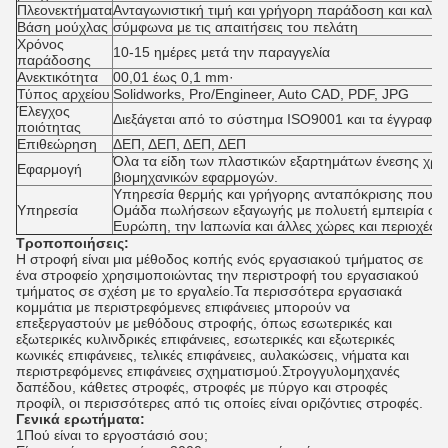
Πλεονεκτήματα
Ανταγωνιστική τιμή και γρήγορη παράδοση και καλή 
Βάση μούχλας
σύμφωνα με τις απαιτήσεις του πελάτη
Χρόνος
10-15 ημέρες μετά την παραγγελία
παράδοσης
Ανεκτικότητα
00,01 έως 0,1 mm·
Τύπος αρχείου
Solidworks, Pro/Engineer, Auto CAD, PDF, JPG
Έλεγχος
Διεξάγεται από το σύστημα ISO9001 και τα έγγραφα
ποιότητας
Επιθεώρηση
ΔΕΠ, ΔΕΠ, ΔΕΠ, ΔΕΠ
Όλα τα είδη των πλαστικών εξαρτημάτων ένεσης χρησ
Εφαρμογή
βιομηχανικών εφαρμογών.
Υπηρεσία θερμής και γρήγορης ανταπόκρισης που πα
Υπηρεσία
Ομάδα πωλήσεων εξαγωγής με πολυετή εμπειρία στο
Ευρώπη, την Ιαπωνία και άλλες χώρες και περιοχές.
Τροποποιήσεις:
Η στροφή είναι μια μέθοδος κοπής ενός εργασιακού τμήματος σε
ένα στροφείο χρησιμοποιώντας την περιστροφή του εργασιακού
τμήματος σε σχέση με το εργαλείο.Τα περισσότερα εργασιακά
κομμάτια με περιστρεφόμενες επιφάνειες μπορούν να
επεξεργαστούν με μεθόδους στροφής, όπως εσωτερικές και
εξωτερικές κυλινδρικές επιφάνειες, εσωτερικές και εξωτερικές
κωνικές επιφάνειες, τελικές επιφάνειες, αυλακώσεις, νήματα και
περιστρεφόμενες επιφάνειες σχηματισμού.Στρογγυλομηχανές
δαπέδου, κάθετες στροφές, στροφές με πύργο και στροφές
προφίλ, οι περισσότερες από τις οποίες είναι οριζόντιες στροφές.
Γενικά ερωτήματα:
1Πού είναι το εργοστάσιό σου;