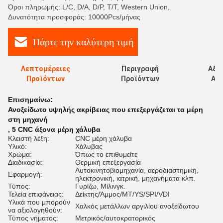
Όροι πληρωμής: L/C, D/A, D/P, T/T, Western Union,
Δυνατότητα προσφοράς: 10000Pcs/μήνας
Πάρτε την καλύτερη τιμή
Λεπτομέρειες
Περιγραφή
Αξι
Προϊόντων
Προϊόντων
Αξι
Επισημαίνω:
Ανοξείδωτο υψηλής ακρίβειας που επεξεργάζεται τα μέρη
στη μηχανή
,
5 CNC άξονα μέρη χάλυβα
Κλειστή λέξη:
CNC μέρη χάλυβα
Υλικό:
Χάλυβας
Χρώμα:
Όπως το επιθυμείτε
Διαδικασία:
Θερμική επεξεργασία
Αυτοκινητοβιομηχανία, αεροδιαστημική,
Εφαρμογή:
ηλεκτρονική, ιατρική, μηχανήματα κλπ.
Τύπος:
Γυρίζω, Μίλινγκ.
Τελεία επιφάνειας:
Δείκτης/Άμμος/MT/YS/SPI/VDI
Υλικά που μπορούν
Χαλκός μετάλλων αργιλίου ανοξείδωτου
να αξιολογηθούν:
Τύπος νήματος:
Μετρικός/αυτοκρατορικός