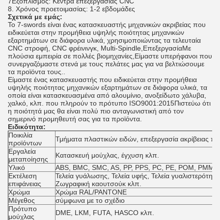
7Εξοπλισμός: Κέντρα επεξεργασίας CNC
8. Χρόνος προετοιμασίας: 1-2 εβδομάδες
Σχετικά με εμάς:
Το 7-swords είναι ένας κατασκευαστής μηχανικών ακριβείας που
ειδικεύεται στην προμήθεια υψηλής ποιότητας μηχανικών
εξαρτημάτων σε διάφορα υλικά, χρησιμοποιώντας τα τελευταία
CNC στροφή, CNC φρέινινγκ, Multi-Spindle,ΕπεξεργασίαΜε
πλούσια εμπειρία σε πολλές βιομηχανίες,Είμαστε υπερήφανοι που
συνεργαζόμαστε στενά με τους πελάτες μας για να βελτιώσουμε
τα προϊόντα τους..
Είμαστε ένας κατασκευαστής που ειδικεύεται στην προμήθεια
υψηλής ποιότητας μηχανικών εξαρτημάτων σε διάφορα υλικά, τα
οποία είναι κατασκευασμένα από αλουμίνιο, ανοξείδωτο χάλυβα,
χαλκό, κλπ. που πληρούν το πρότυπο ISO9001:2015Πιστεύω ότι
η ποιότητά μας θα είναι πολύ πιο ανταγωνιστική από τον
σημερινό προμηθευτή σας για τα προϊόντα.
Ειδικότητα:
Ποικιλία
Τμήματα πλαστικών ειδών, επεξεργασία ακρίβειας π
προϊόντων
Εργαλεία
Κατασκευή μούχλας, έγχυση κλπ.
μεταποίησης
Υλικό
ABS, BMC, SMC, AS, PP, PPS, PC, PE, POM, PMMA,
Εκτέλεση
Τελεία γυάλωσης, Τελεία υφής, Τελεία γυαλιστερότητ
επιφάνειας
Ζωγραφική καουτσούκ κλπ.
Χρώμα
Χρώμα RAL/PANTONE
Μέγεθος
σύμφωνα με το σχέδιο
Πρότυπο
DME, LKM, FUTA, HASCO κλπ.
μούχλας