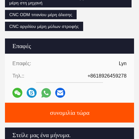
μέρη στη μηχανή
CNC ODM τιτανίου μέρη άλεσης
CNC αργιλίου μέρη μύλων στροφής
Επαφές
Επαφές:
Lyn
Τηλ.::
+8618926459278
συνομιλία τώρα
Στείλε μας ένα μήνυμα.