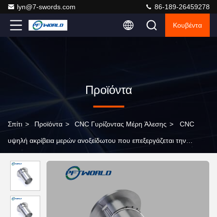
lyn@7-swords.com
86-189-26459278
Κουβέντα
Προϊόντα
Σπίτι
>
Προϊόντα
>
CNC Γυρίζοντας Μέρη Άλεσης
>
CNC
υψηλή ακρίβεια μερών ανοξείδωτου που επεξεργάζεται την
παραγωγή 5 άξονα στη μηχανή