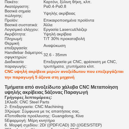
Πακέτο:
Καρτόνι, ξύλινη θήκη, κλπ.
Ακατέργαστη:
Ρα0.4-Ρα0.8
Βασικά σημεία
Υψηλής ακρίβειας
πώλησης:
Προϊόν:
Επικαιροποιημένα προϊόντα
Βασικά συστατικά:
Άλλα
Λογισμικό ελέγχου:
Εργασία Lasercut/λέιζερ
Ακριβότητα:
Υψηλή ακρίβεια
Πληρωμή:
Τ/Τ 30% προκαταβολή
Θερμική
Αναψύκωση
επεξεργασία:
Handlebar διάμετρος
32.6 - 35mm
σφιγκτηρών:
Διαδικασία
Επεξεργασία με CNC, φρέσκιση με CNC,
παραγωγής:
τρυπήματα, χτυπήματα κλπ.
CNC υψηλή ακρίβεια μερών ανοξείδωτου που επεξεργάζεται
την παραγωγή 5 άξονα στη μηχανή
Τμήματα από ανοξείδωτο χάλυβα CNC Μεταποίηση
υψηλής ακρίβειας 5άξονας Παραγωγή
Γρήγορες λεπτομέρειες:
1Κλειδί: CNC Steel Parts
2- Επεξεργασία: CNC Machining
3Χρώμα: Σύμφωνα με τις απαιτήσεις σας.
4Τοποθεσία προέλευσης: Guangdong, Κίνα
5Εφαρμογή: Μέρη κινητήρα
6. Μορφή σχεδίου: 2D/ ((PDF/CAD) 3D ((IGES/STEP)