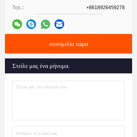
Τηλ.::
+8618926459278
συνομιλία τώρα
Στείλε μας ένα μήνυμα.