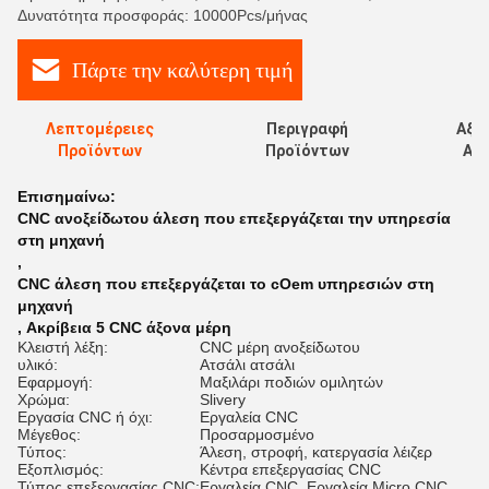
Δυνατότητα προσφοράς: 10000Pcs/μήνας
Πάρτε την καλύτερη τιμή
Λεπτομέρειες
Περιγραφή
Αξι
Προϊόντων
Προϊόντων
Αξι
Επισημαίνω:
CNC ανοξείδωτου άλεση που επεξεργάζεται την υπηρεσία
στη μηχανή
,
CNC άλεση που επεξεργάζεται το cOem υπηρεσιών στη
μηχανή
,
Ακρίβεια 5 CNC άξονα μέρη
Κλειστή λέξη:
CNC μέρη ανοξείδωτου
υλικό:
Ατσάλι ατσάλι
Εφαρμογή:
Μαξιλάρι ποδιών ομιλητών
Χρώμα:
Slivery
Εργασία CNC ή όχι:
Εργαλεία CNC
Μέγεθος:
Προσαρμοσμένο
Τύπος:
Άλεση, στροφή, κατεργασία λέιζερ
Εξοπλισμός:
Κέντρα επεξεργασίας CNC
Τύπος επεξεργασίας CNC:
Εργαλεία CNC, Εργαλεία Micro CNC