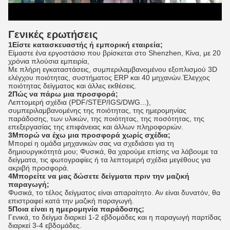
Γενικές ερωτήσεις
1Είστε κατασκευαστής ή εμπορική εταιρεία;
Είμαστε ένα εργοστάσιο που βρίσκεται στο Shenzhen, Κίνα, με 20
χρόνια πλούσια εμπειρία,
Με πλήρη εγκαταστάσεις, συμπεριλαμβανομένου εξοπλισμού 3D
ελέγχου ποιότητας, συστήματος ERP και 40 μηχανών.Έλεγχος
ποιότητας δείγματος και άλλες εκθέσεις.
2Πώς να πάρω μια προσφορά;
Λεπτομερή σχέδια (PDF/STEP/IGS/DWG...),
συμπεριλαμβανομένης της ποιότητας, της ημερομηνίας
παράδοσης, των υλικών, της ποιότητας, της ποσότητας, της
επεξεργασίας της επιφάνειας και άλλων πληροφοριών.
3Μπορώ να έχω μια προσφορά χωρίς σχέδια;
Μπορεί η ομάδα μηχανικών σας να σχεδιάσει για τη
δημιουργικότητά μου; Φυσικά, θα χαρούμε επίσης να λάβουμε τα
δείγματα, τις φωτογραφίες ή τα λεπτομερή σχέδια μεγέθους για
ακριβή προσφορά.
4Μπορείτε να μας δώσετε δείγματα πριν την μαζική
παραγωγή;
Φυσικά, το τέλος δείγματος είναι απαραίτητο. Αν είναι δυνατόν, θα
επιστραφεί κατά την μαζική παραγωγή.
5Ποια είναι η ημερομηνία παράδοσης;
Γενικά, το δείγμα διαρκεί 1-2 εβδομάδες και η παραγωγή παρτίδας
διαρκεί 3-4 εβδομάδες.