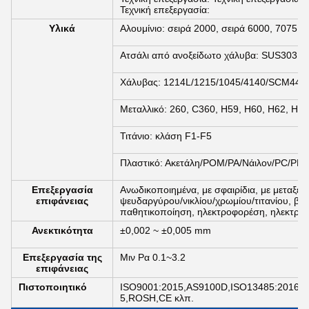
Τεχνική επεξεργασία:
Υλικά
Αλουμίνιο: σειρά 2000, σειρά 6000, 7075, 
Ατσάλι από ανοξείδωτο χάλυβα: SUS303, 
Χάλυβας: 1214L/1215/1045/4140/SCM440
Μεταλλικό: 260, C360, H59, H60, H62, H63
Τιτάνιο: κλάση F1-F5
Πλαστικό: Ακετάλη/POM/PA/Νάιλον/PC/PM
Επεξεργασία
Ανωδικοποιημένα, με σφαιρίδια, με μεταξέν
επιφάνειας
ψευδαργύρου/νικλίου/χρωμίου/τιτανίου, βο
παθητικοποίηση, ηλεκτροφορέση, ηλεκτροβλ
Ανεκτικότητα
±0,002 ~ ±0,005 mm
Επεξεργασία της
Μιν Ρα 0.1~3.2
επιφάνειας
Πιστοποιητικό
ISO9001:2015,AS9100D,ISO13485:2016,I
5,ROSH,CE κλπ.