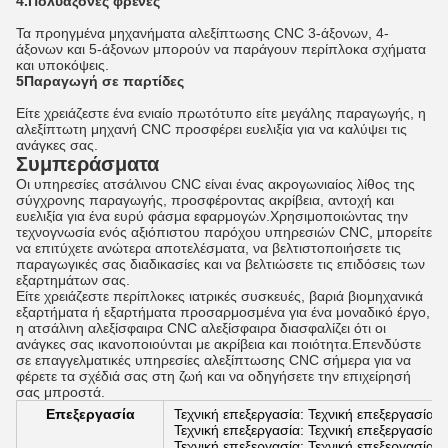
4.Πολυάξονες φρένες
Τα προηγμένα μηχανήματα αλεξίπτωσης CNC 3-άξονων, 4-
άξονων και 5-άξονων μπορούν να παράγουν περίπλοκα σχήματα
και υποκόψεις.
5Παραγωγή σε παρτίδες
Είτε χρειάζεστε ένα ενιαίο πρωτότυπο είτε μεγάλης παραγωγής, η
αλεξίπτωτη μηχανή CNC προσφέρει ευελιξία για να καλύψει τις
ανάγκες σας.
Συμπεράσματα
Οι υπηρεσίες ατσάλινου CNC είναι ένας ακρογωνιαίος λίθος της
σύγχρονης παραγωγής, προσφέροντας ακρίβεια, αντοχή και
ευελιξία για ένα ευρύ φάσμα εφαρμογών.Χρησιμοποιώντας την
τεχνογνωσία ενός αξιόπιστου παρόχου υπηρεσιών CNC, μπορείτε
να επιτύχετε ανώτερα αποτελέσματα, να βελτιστοποιήσετε τις
παραγωγικές σας διαδικασίες και να βελτιώσετε τις επιδόσεις των
εξαρτημάτων σας.
Είτε χρειάζεστε περίπλοκες ιατρικές συσκευές, βαριά βιομηχανικά
εξαρτήματα ή εξαρτήματα προσαρμοσμένα για ένα μοναδικό έργο,
η ατσάλινη αλεξίσφαιρα CNC αλεξίσφαιρα διασφαλίζει ότι οι
ανάγκες σας ικανοποιούνται με ακρίβεια και ποιότητα.Επενδύστε
σε επαγγελματικές υπηρεσίες αλεξίπτωσης CNC σήμερα για να
φέρετε τα σχέδιά σας στη ζωή και να οδηγήσετε την επιχείρησή
σας μπροστά.
Επεξεργασία
Τεχνική επεξεργασία: Τεχνική επεξεργασία: 
Τεχνική επεξεργασία: Τεχνική επεξεργασία: 
Τεχνική επεξεργασία: Τεχνική επεξεργασία: 