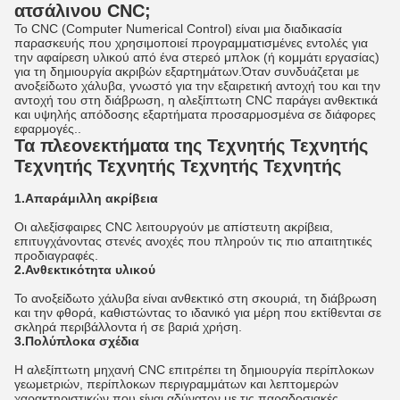
ατσάλινου CNC;
Το CNC (Computer Numerical Control) είναι μια διαδικασία
παρασκευής που χρησιμοποιεί προγραμματισμένες εντολές για
την αφαίρεση υλικού από ένα στερεό μπλοκ (ή κομμάτι εργασίας)
για τη δημιουργία ακριβών εξαρτημάτων.Όταν συνδυάζεται με
ανοξείδωτο χάλυβα, γνωστό για την εξαιρετική αντοχή του και την
αντοχή του στη διάβρωση, η αλεξίπτωτη CNC παράγει ανθεκτικά
και υψηλής απόδοσης εξαρτήματα προσαρμοσμένα σε διάφορες
εφαρμογές..
Τα πλεονεκτήματα της Τεχνητής Τεχνητής
Τεχνητής Τεχνητής Τεχνητής Τεχνητής
1.Απαράμιλλη ακρίβεια
Οι αλεξίσφαιρες CNC λειτουργούν με απίστευτη ακρίβεια,
επιτυγχάνοντας στενές ανοχές που πληρούν τις πιο απαιτητικές
προδιαγραφές.
2.Ανθεκτικότητα υλικού
Το ανοξείδωτο χάλυβα είναι ανθεκτικό στη σκουριά, τη διάβρωση
και την φθορά, καθιστώντας το ιδανικό για μέρη που εκτίθενται σε
σκληρά περιβάλλοντα ή σε βαριά χρήση.
3.Πολύπλοκα σχέδια
Η αλεξίπτωτη μηχανή CNC επιτρέπει τη δημιουργία περίπλοκων
γεωμετριών, περίπλοκων περιγραμμάτων και λεπτομερών
χαρακτηριστικών που είναι αδύνατον με τις παραδοσιακές