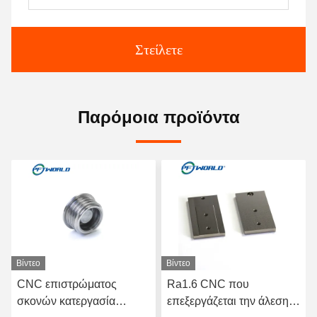
Στείλετε
Παρόμοια προϊόντα
Βίντεο
Βίντεο
Ra1.6 CNC που
Τεχνικές συνιστώσες για
επεξεργάζεται την άλεση
την ατμοσφαιρική μηχανή