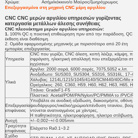
Χρώμα:
Ασήμι/κόκκινο/ο Μαύρος/ζωηρόχρωμος
Επεξεργασμένα στη μηχανή CNC μέρη αργιλίου
CNC CNC μερών αργιλίου υπηρεσιών γυρίζοντας
κατεργασία μετάλλων άλεσης συνήθειας
CNC πλεονέκτημα μερών αργιλίου υπηρεσιών:
1.
100% QC η ποιοτική επιθεώρηση πριν από την παράδοση, QC
έκθεση είναι διαθέσιμη.
2. Ομάδα εφαρμοσμένης μηχανικής με περισσότερο από 20 έτη
εμπειρίας επεξεργασίας.
CNC που γυρίζει, CNC άλεση, κοπή λέιζερ, κάμψη, πε
Υπηρεσία
σφράγιση, ηλεκτρική απαλλαγή που επεξεργάζεται στη
εγχύσεων
Αργίλιο: 2000 σειρά, 6000 σειρές, 7075,5052 κ.λπ.
Ανοξείδωτο: SUS303, SUS304, SS316, SS316L, 17-4P
Χάλυβας: 1214L/1215/1045/4140/SCM440/40CrMo κ.λ
Υλικά
Ορείχαλκος: 260, C360, H59, H60, H62, H63, H65, H68
Τιτάνιο: GradeF1-F5
Πλαστικό: Acetal/POM/PA/Nylon/PC/PMMA το /PVC/PU/
Υποβάλτε σε ανοδική οξείδωση, διακοσμήστε, οθόνη μ
Επεξεργασία
ψευδάργυρος/νικέλιο/χρώμιο/επένδυση τιτανίου, βούρτ
επιφάνειας
ντύνεται ανατιναγμένος με χάντρες,
Η παθητικότητα, ηλεκτροφόρηση, ηλεκτρο στίλβωση, Knu
Ανοχή
+/--0,002~+/-0.005mm
Τραχύτητα
Ελάχιστο Ra0.1~3.2
επιφάνειας
Σχέδιο