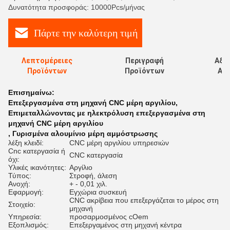
Δυνατότητα προσφοράς: 10000Pcs/μήνας
Πάρτε την καλύτερη τιμή
Λεπτομέρειες
Περιγραφή
Αξι
Προϊόντων
Προϊόντων
Αξι
Επισημαίνω:
Επεξεργασμένα στη μηχανή CNC μέρη αργιλίου
,
Επιμεταλλώνοντας με ηλεκτρόλυση επεξεργασμένα στη
μηχανή CNC μέρη αργιλίου
,
Γυρισμένα αλουμίνιο μέρη αμμόστρωσης
λέξη κλειδί:
CNC μέρη αργιλίου υπηρεσιών
Cnc κατεργασία ή
CNC κατεργασία
όχι:
Υλικές ικανότητες:
Αργίλιο
Τύπος:
Στροφή, άλεση
Ανοχή:
+ - 0,01 χιλ.
Εφαρμογή:
Εγχώρια συσκευή
CNC ακρίβεια που επεξεργάζεται το μέρος στη
Στοιχείο:
μηχανή
Υπηρεσία:
προσαρμοσμένος cOem
Εξοπλισμός:
Επεξεργαμένος στη μηχανή κέντρα