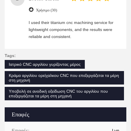
Χρήσιμο (30)
I used their titanium cnc machining service for
lightweight components, and the results were
reliable and consistent.
Tags:
Ιατρικό CNC αργιλίου γυρίζοντας μέρος
Κράμα αργιλίου ορείχαλκου CNC που επεξεργάζεται τα μέρη
στη μηχανή
Υποβολή σε ανοδική οξείδωση CNC του αργιλίου που
επεξεργάζεται τα μέρη στη μηχανή
Επαφές
Επαφές:
Lyn