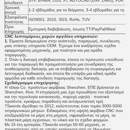
STP, ΒΉΜΑ, LGS, XT, AUTOCAD (DXF, DWG), PDF, Ή
αποδεκτό
Χρονική
1-2 εβδομάδες για τα δείγματα, 3-4 εβδομάδες για τη 
ανοχή
Εξασφάλιση
ISO9001: 2015, SGS, RoHs, TUV
ποιότητας
Όροι
Εμπορική διαβεβαίωση, ένωση TT/PayPal/West
πληρωμής
CNC λεπτομέρειες μερών αργιλίου υπηρεσιών:
1.
Είμαστε δεσμευμένοι στην ανάπτυξη, παραγωγή, συνέλευση,
μιας στάσης υπηρεσία ODM. Έχουμε ένα ανεξάρτητες σχέδιο
εφαρμοσμένης μηχανικής, μια ποιότητα και μια ομάδα
παραγωγής.
2. Όταν η διαταγή επιβεβαιώνεται, έπειτα το πρόσωπο υπεύθυνο
για την παραγωγή θα πραγματοποιήσει μια συνεδρίαση της
αναθεώρησης διαταγής για να επιβεβαιώσει τη συγκεκριμένη και
λεπτομερή διαδικασία, και έπειτα θα υπάρξει μια ειδική ομάδα
αρμόδια για κάθε σύνδεση παραγωγής της διαταγής.
Σχεδιάγραμμα επιχείρησης:
Η τέλεια Co. προϊόντων ακρίβειας Shenzhen, ΕΠΕ βρίσκεται σε
Shenzhen, Κίνα. Η επιχείρησή μας έχει προωθήσει τον εξοπλισμό
και την τεχνολογία κατασκευής, παροχή υψηλή - ποιοτικά
προϊόντα, εγκαίρως παράδοση και ανταγωνιστική τιμή.
7Swords ιδρύθηκε το 2012, καλύπτοντας έναν τομέα 3000-5000
τετραγωνικών μέτρων. Ειδικεμένος στη υψηλή ακρίβεια CNC που
επεξεργάζεται τα μέρη στη μηχανή, σφραγίζοντας τα μέρη, τα
πλαστικά μέρη εγχύσεων, το υλικό και το σχέδιο φορμών.
Με 15 έτη εμπειρίας 7Swords κατέχει 50-60 μηχανές, οι
περισσότερες από τις οποίες εισάγονται από τις Ηνωμένες