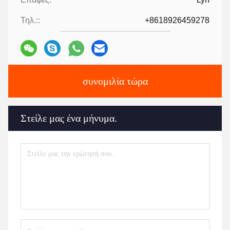
Τηλ.::
+8618926459278
συνομιλία τώρα
Στείλε μας ένα μήνυμα.