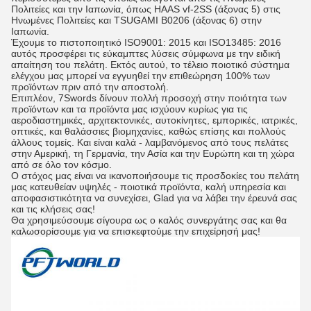
Πολιτείες και την Ιαπωνία, όπως HAAS vf-2SS (άξονας 5) στις
Ηνωμένες Πολιτείες και TSUGAMI B0206 (άξονας 6) στην
Ιαπωνία.
Έχουμε το πιστοποιητικό ISO9001: 2015 και ISO13485: 2016
αυτός προσφέρει τις εύκαμπτες λύσεις σύμφωνα με την ειδική
απαίτηση του πελάτη. Εκτός αυτού, το τέλειο ποιοτικό σύστημα
ελέγχου μας μπορεί να εγγυηθεί την επιθεώρηση 100% των
προϊόντων πριν από την αποστολή.
Επιπλέον, 7Swords δίνουν πολλή προσοχή στην ποιότητα των
προϊόντων και τα προϊόντα μας ισχύουν κυρίως για τις
αεροδιαστημικές, αρχιτεκτονικές, αυτοκίνητες, εμπορικές, ιατρικές,
οπτικές, και θαλάσσιες βιομηχανίες, καθώς επίσης και πολλούς
άλλους τομείς. Και είναι καλά - λαμβανόμενος από τους πελάτες
στην Αμερική, τη Γερμανία, την Ασία και την Ευρώπη και τη χώρα
από σε όλο τον κόσμο.
Ο στόχος μας είναι να ικανοποιήσουμε τις προσδοκίες του πελάτη
μας κατευθείαν υψηλές - ποιοτικά προϊόντα, καλή υπηρεσία και
αποφασιστικότητα να συνεχίσει, Glad για να λάβει την έρευνά σας
και τις κλήσεις σας!
Θα χρησιμεύσουμε σίγουρα ως ο καλός συνεργάτης σας και θα
καλωσορίσουμε για να επισκεφτούμε την επιχείρησή μας!