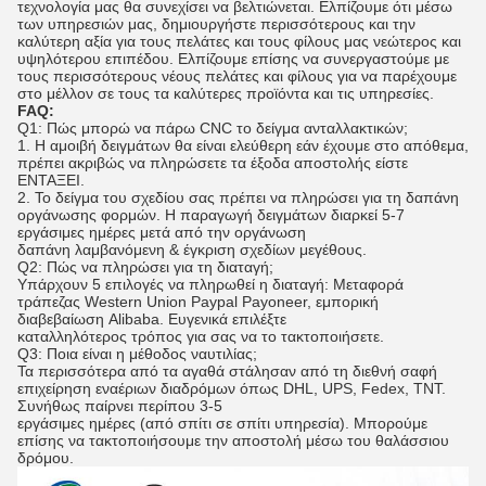
τεχνολογία μας θα συνεχίσει να βελτιώνεται. Ελπίζουμε ότι μέσω
των υπηρεσιών μας, δημιουργήστε περισσότερους και την
καλύτερη αξία για τους πελάτες και τους φίλους μας νεώτερος και
υψηλότερου επιπέδου. Ελπίζουμε επίσης να συνεργαστούμε με
τους περισσότερους νέους πελάτες και φίλους για να παρέχουμε
στο μέλλον σε τους τα καλύτερες προϊόντα και τις υπηρεσίες.
FAQ:
Q1: Πώς μπορώ να πάρω CNC το δείγμα ανταλλακτικών;
1. Η αμοιβή δειγμάτων θα είναι ελεύθερη εάν έχουμε στο απόθεμα,
πρέπει ακριβώς να πληρώσετε τα έξοδα αποστολής είστε
ΕΝΤΑΞΕΙ.
2. Το δείγμα του σχεδίου σας πρέπει να πληρώσει για τη δαπάνη
οργάνωσης φορμών. Η παραγωγή δειγμάτων διαρκεί 5-7
εργάσιμες ημέρες μετά από την οργάνωση
δαπάνη λαμβανόμενη & έγκριση σχεδίων μεγέθους.
Q2: Πώς να πληρώσει για τη διαταγή;
Υπάρχουν 5 επιλογές να πληρωθεί η διαταγή: Μεταφορά
τράπεζας Western Union Paypal Payoneer, εμπορική
διαβεβαίωση Alibaba. Ευγενικά επιλέξτε
καταλληλότερος τρόπος για σας να το τακτοποιήσετε.
Q3: Ποια είναι η μέθοδος ναυτιλίας;
Τα περισσότερα από τα αγαθά στάλησαν από τη διεθνή σαφή
επιχείρηση εναέριων διαδρόμων όπως DHL, UPS, Fedex, TNT.
Συνήθως παίρνει περίπου 3-5
εργάσιμες ημέρες (από σπίτι σε σπίτι υπηρεσία). Μπορούμε
επίσης να τακτοποιήσουμε την αποστολή μέσω του θαλάσσιου
δρόμου.