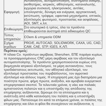
Αυτοκίνητος, αυτοματοποίηση, συστήματα δοκιμής,
αισθητήρες, ιατρικός, αθλητισμός, καταναλωτής,
εγχώρια συσκευή, ηλεκτρονικός, αντλίες,
Εφαρμογή
υπολογιστές, δύναμη και ενέργεια, αρχιτεκτονική,
εκτύπωση, τρόφιμα, υφαντικά μηχανήματα, οπτικός,
εξοπλισμός φωτισμού, προστασίας και ασφάλειας,
AOI, SMT, κ.λπ.
Στο εσωτερικό ή τρίτος, όλα τα προϊόντα
Επιθεώρηση
επιθεωρούνται αυστηρά από ειδικευμένο QC
Τύπος
COem & υπηρεσία ODM
υπηρεσιών
Σχήμα
PRO/E, AUTOCAD, SOLIDWORK, CAXA, UG, CAD,
σχεδίων
CAM, CAE, STP, IGES, Κ.ΛΠ.
Περίπου εμείς:
Η τέλεια Co. προϊόντων ακρίβειας Shenzhen, ΕΠΕ παράγει κυρίως
τα προσαρμοσμένους CNC μέρη ακρίβειας και τον εξοπλισμό
αυτοματοποίησης. Τα προϊόντα χρησιμοποιούνται ευρέως στη
βιομηχανία ιατρικού εξοπλισμού, τα μέρη αυτοκινήτου, τους
τρισδιάστατους εκτυπωτές, τον αθλητικό εξοπλισμό, τον
εξοπλισμό προστασίας του περιβάλλοντος, τον αγροτικό
εξοπλισμό και άλλους τομείς. Η επιχείρησή μας έχει διατηρήσει μια
ποιότητα πρώτα, φήμη πρώτα, ανέξοδοι, και αμοιβαία ευεργετικοί
επιχειρησιακοί σκοποί. Τα τελευταία χρόνια, η νέες και παλαιές
εμπιστοσύνη πελατών και η υποστήριξη της απόδοσης της
επιχείρησης αυξάνονται, ξέρουμε ότι τα επιτεύγματα και η
ανάπτυξη από κάθε κατανόηση του πελάτη και η υποστήριξη
φίλων μας. Πιστεύουμε ότι κατά τα επόμενα χρόνια, οι πελάτες της
επιχείρησης και όλοι οι φίλοι θα συνεχίσουν να αυξάνονται, η