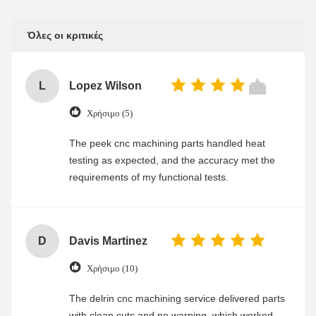
Όλες οι κριτικές
L
Lopez Wilson
Χρήσιμο (5)
The peek cnc machining parts handled heat
testing as expected, and the accuracy met the
requirements of my functional tests.
D
Davis Martinez
Χρήσιμο (10)
The delrin cnc machining service delivered parts
with clean cuts and no warping, which worked