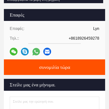
Επαφές
Επαφές:
Lyn
Τηλ.::
+8618926459278
συνομιλία τώρα
Στείλε μας ένα μήνυμα.