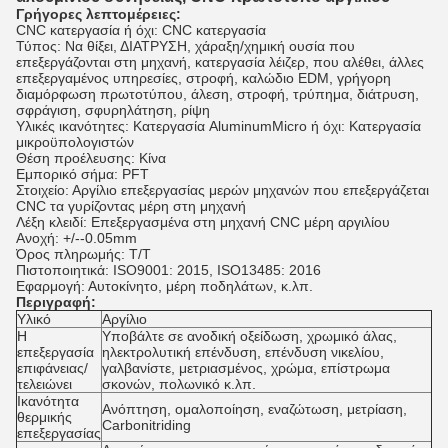
Γρήγορες λεπτομέρειες:
CNC κατεργασία ή όχι: CNC κατεργασία
Τύπος: Να θίξει, ΔΙΑΤΡΥΣΗ, χάραξη/χημική ουσία που
επεξεργάζονται στη μηχανή, κατεργασία λέιζερ, που αλέθει, άλλες
επεξεργαμένος υπηρεσίες, στροφή, καλώδιο EDM, γρήγορη
διαμόρφωση πρωτοτύπου, άλεση, στροφή, τρύπημα, διάτρυση,
σφράγιση, σφυρηλάτηση, ρίψη
Υλικές ικανότητες: Κατεργασία AluminumMicro ή όχι: Κατεργασία
μικροϋπολογιστών
Θέση προέλευσης: Κίνα
Εμπορικό σήμα: PFT
Στοιχείο: Αργίλιο επεξεργασίας μερών μηχανών που επεξεργάζεται
CNC τα γυρίζοντας μέρη στη μηχανή
Λέξη κλειδί: Επεξεργασμένα στη μηχανή CNC μέρη αργιλίου
Ανοχή: +/--0.05mm
Όρος πληρωμής: T/T
Πιστοποιητικά: ISO9001: 2015, ISO13485: 2016
Εφαρμογή: Αυτοκίνητο, μέρη ποδηλάτων, κ.λπ.
Περιγραφή:
Υλικό
Αργίλιο
Η
Υποβάλτε σε ανοδική οξείδωση, χρωμικό άλας,
επεξεργασία
ηλεκτρολυτική επένδυση, επένδυση νικελίου,
επιφάνειας/
γαλβανίστε, μετριασμένος, χρώμα, επίστρωμα
τελειώνει
σκονών, πολωνικό κ.λπ.
Ικανότητα
Ανόπτηση, ομαλοποίηση, εναζώτωση, μετρίαση,
θερμικής
Carbonitriding
επεξεργασίας