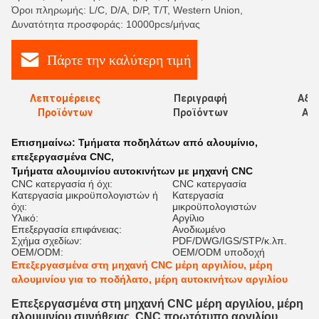
Όροι πληρωμής: L/C, D/A, D/P, T/T, Western Union,
Δυνατότητα προσφοράς: 10000pcs/μήνας
Πάρτε την καλύτερη τιμή
Λεπτομέρειες
Περιγραφή
Αξι
Προϊόντων
Προϊόντων
Αξι
Επισημαίνω:
Τμήματα ποδηλάτων από αλουμίνιο
,
επεξεργασμένα CNC
,
Τμήματα αλουμινίου αυτοκινήτων με μηχανή CNC
CNC κατεργασία ή όχι:
CNC κατεργασία
Κατεργασία μικροϋπολογιστών ή
Κατεργασία
όχι:
μικροϋπολογιστών
Υλικό:
Αργίλιο
Επεξεργασία επιφάνειας:
Ανοδιωμένο
Σχήμα σχεδίων:
PDF/DWG/IGS/STP/κ.λπ.
OEM/ODM:
OEM/ODM υποδοχή
Επεξεργασμένα στη μηχανή CNC μέρη αργιλίου, μέρη
αλουμινίου για το ποδήλατο, μέρη αυτοκινήτων αργιλίου
Επεξεργασμένα στη μηχανή CNC μέρη αργιλίου, μέρη
αλουμινίου συνήθειας, CNC πρωτότυπο αργιλίου