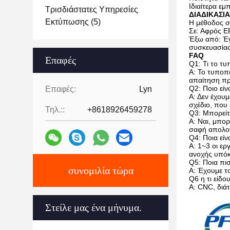
Ιδιαίτερα ε
Τρισδιάστατες Υπηρεσίες
ΔΙΑΔΙΚΑΣΙΑ
Εκτύπωσης
(5)
Η μέθοδος σ
Σε: Αφρός E
Έξω από: Έγγ
συσκευασίας
FAQ
Επαφές
Q1: Τι το τ
Α: Το τυποπ
απαίτηση π
Q2: Ποιο εί
Επαφές:
Lyn
Α: Δεν έχουμ
σχέδιο, που
Τηλ.::
+8618926459278
Q3: Μπορείτ
Α: Ναι, μπορ
σαφή απολογ
Q4: Ποια είν
Α: 1~3 οι ερ
ανοχής υπόκ
Q5: Ποια πι
συνομιλία τώρα
Α: Έχουμε τ
Q6 η τι είδο
Α: CNC, διά
Στείλε μας ένα μήνυμα.