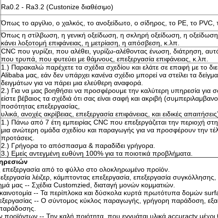
Ra0.2 - Ra3.2 (Custonize διαθέσιμο)
Όπως το αργίλιο, ο χαλκός, το ανοξείδωτο, ο σίδηρος, το PE, το PVC, 
α
Όπως η στίλβωση, η γενική οξείδωση, η σκληρή οξείδωση, η οξείδωσ
κάνει λοξοτομή επιφάνειας, η μετρίαση, η απόσβεση, κ.λπ.
CNC που γυρίζει, που αλέθει, γυρίζω-αλέθοντας ένωση, διάτρηση, αυτ
α
που τρυπά, που φυτεύει με θάμνους, επεξεργασία επιφάνειας, κ.λπ.
1.) Παρακαλώ παρέχετε τα σχέδια σχεδίου και ελάτε σε επαφή με το 
Alibaba μας, εάν δεν υπάρχει κανένα σχέδιο μπορεί να στείλει τα δείγμ
δειγμάτων για να πάρει μια ελεύθερη αναφορά.
2.) Για να μας βοηθήσει να προσφέρουμε την καλύτερη υπηρεσία για 
είστε βέβαιος τα σχέδιά ότι σας είναι σαφή και ακριβή (συμπεριλαμβαν
ποσότητας επεξεργασίας,
υλικά, ανοχές ακρίβειας, επεξεργασία επιφάνειας, και ειδικές απαιτήσεις
1.) Πάνω από 7 έτη εμπειρίας CNC που επεξεργάζεται την περιοχή στη
μια ανώτερη ομάδα σχεδίου και παραγωγής για να προσφέρουν την τέ
προτάσεις.
2.) Γρήγορα το απόσπασμα & παραδίδει γρήγορα.
3.) Εμείς αντεγμένη ευθύνη 100% για τα ποιοτικά προβλήματα.
πηρεσιών
 επεξεργασία από το φύλλο στο ολοκληρωμένο προϊόν.
εξεργασία λέιζερ, κάμπτοντας επεξεργασία, επεξεργασία συγκόλλησης
ημά μας -- Σχέδια Customzied, διαταγή μονών κομματιών.
 καινοτομία -- Τα περίπλοκα και δύσκολα κυρτά πρωτότυπα δομών surf
εξεργασίας -- Ο σύντομος κύκλος παραγωγής, γρήγορη παράδοση, εξ
 παράδοσης.
ν προϊόντων -- Την καλή ποιότητα, που εγγυάται υλικά accuracty μέχ