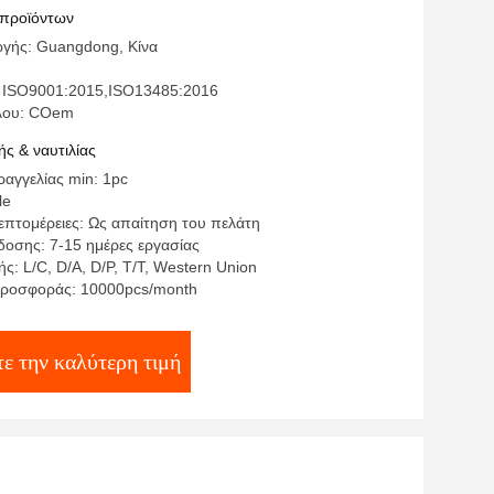
 προϊόντων
γής: Guangdong, Κίνα
 ISO9001:2015,ISO13485:2016
έλου: COem
ς & ναυτιλίας
αγγελίας min: 1pc
le
επτομέρειες: Ως απαίτηση του πελάτη
οσης: 7-15 ημέρες εργασίας
: L/C, D/A, D/P, T/T, Western Union
προσφοράς: 10000pcs/month
ε την καλύτερη τιμή