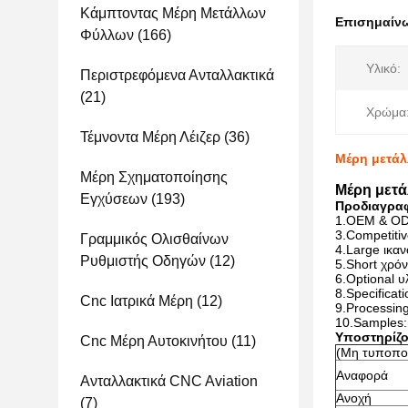
Κάμπτοντας Μέρη Μετάλλων
Επισημαίν
Φύλλων
(166)
Υλικό:
Περιστρεφόμενα Ανταλλακτικά
(21)
Χρώμα
Τέμνοντα Μέρη Λέιζερ
(36)
Μέρη μετάλ
Μέρη Σχηματοποίησης
Μέρη μετά
Εγχύσεων
(193)
Προδιαγρα
1.OEM & ODM
3.Competitiv
Γραμμικός Ολισθαίνων
4.Large ικα
Ρυθμιστής Οδηγών
(12)
5.Short χρό
6.Optional υ
8.Specifica
Cnc Ιατρικά Μέρη
(12)
9.Processin
10.Samples: 
Υποστηρίζο
Cnc Μέρη Αυτοκινήτου
(11)
(Μη τυποποι
Αναφορά
Ανταλλακτικά CNC Aviation
Ανοχή
(7)