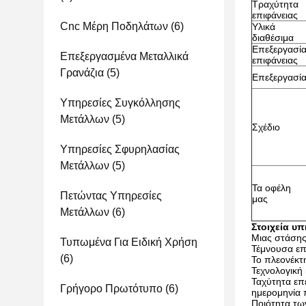
Τραχύτητα
επιφάνειας
Cnc Μέρη Ποδηλάτων
(6)
Υλικά
διαθέσιμα
Επεξεργασί
Επεξεργασμένα Μεταλλικά
επιφάνειας
Γρανάζια
(5)
Επεξεργασί
Υπηρεσίες Συγκόλλησης
Μετάλλων
(5)
Σχέδιο
Υπηρεσίες Σφυρηλασίας
Μετάλλων
(5)
Τα οφέλη
Πετώντας Υπηρεσίες
μας
Μετάλλων
(6)
Στοιχεία υ
Μιας στάσης
Τυπωμένα Για Ειδική Χρήση
Τέμνουσα επ
(6)
Το πλεονέκτ
Τεχνολογική
Ταχύτητα επ
Γρήγορο Πρωτότυπο
(6)
ημερομηνία
Ποιότητα τω