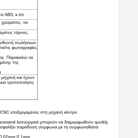
τα ABS, κ.λπ.
η χρώματος, να
όματος τόρνος,
διευθυντή πωλήσεων
ατα/τις φωτογραφίες
σας. Παρακαλώ να
ομένης της
)
 μηχανή και έχουν
λεια τροποποίηση
, CNC επεξεργαμένος στη μηχανή κέντρο.
acesand λειτουργικά μπορούν να διαμορφωθούν qucikly.
ασφαλίζει παράδοση σύμφωνα με τη συμφωνηθείσα
ρι 0.02mm 0.1mm.