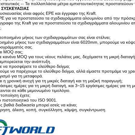
μπιστευτικός -- Τα πολλαπλάσια μέτρα εμπιστευτικότητας προστατεύουν
 ΣΥΣΚΕΥΑΣΙΑΣ
υσκευασίας είναι αφρός EPE και έγγραφο της Kraft.
PE για να προστατεύσει τα σχεδιαγράμματα αλουμινίου από την πρόσκ
ραφο της Kraft για να προστατεύσει τα σχεδιαγράμματα αλουμινίου από
.
υποποιημένο μήκος των σχεδιαγραμμάτων σας είναι στέλνει;
οιημένο μήκος των σχεδιαγραμμάτων είναι 6020mm, μπορούμε να κόψου
ρογράμματός σας.
ναι MOQ σας;
ε κανένα MOQ για τους νέους πελάτες μας, δεχόμαστε τη μικρή διαταγή
 εμπορεύεται την ανάπτυξη.
ε να προσφέρετε το ελεύθερο δείγμα;
ούμε να παρέχουμε το ελεύθερο δείγμα, αλλά είμαστε προτιμάμε να χρεώ
ισμό για τη μεταφορά.
αι η χρονική ανοχή για τη μικρές διαταγή και τη μαζική παραγωγή;
γάσιμες ημέρες για τη μικρή διαταγή, και 3~15 εργάσιμες ημέρες για τη 
εινται σε κάθε μεμονωμένο τιμολόγιο.
στοποίηση έχετε;
ο πιστοποιητικό του ISO 9001.
υς βαθιά διαδικασία μπορεί εσείς να κάνει;
τρηση, άλεση, κοπή, συγκόλληση, κάμψη, συγκέντρωση.