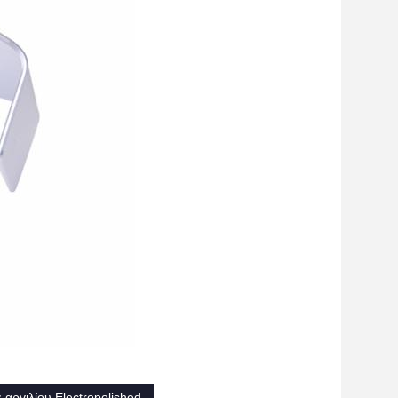
αργιλίου Electropolished