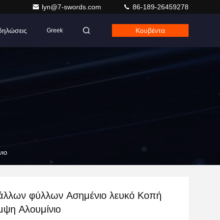
lyn@7-swords.com
86-189-26459278
δηλώσεις
Κουβέντα
Greek
 Κάμψη Αλουμίνιο
ύλλων Ασημένιο λευκό Κοπή
λέιζερ Κάμψη Αλουμίνιο