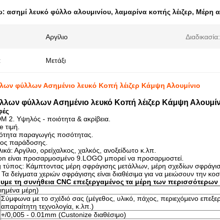
ω:
ασημί λευκό φύλλο αλουμινίου
,
λαμαρίνα κοπής λέιζερ
,
Μέρη α
Αργίλιο
Διαδικασία:
:
Μετάξι
λων φύλλων Ασημένιο λευκό Κοπή λέιζερ Κάμψη Αλουμίνιο
λλων φύλλων Ασημένιο λευκό Κοπή λέιζερ Κάμψη Αλουμίν
φές
 2. Υψηλός - ποιότητα & ακρίβεια.
e τιμή.
νότητα παραγωγής ποσότητας.
νος παράδοσης.
λικά: Αργίλιο, ορείχαλκος, χαλκός, ανοξείδωτο κ.λπ.
tion είναι προσαρμοσμένο 9.LOGO μπορεί να προσαρμοστεί.
g τύπος: Κάμπτοντας μέρη σφράγισης μετάλλων, μέρη σχεδίων σφράγι
Τα δείγματα χεριών σφράγισης είναι διαθέσιμα για να μειώσουν την κο
υμε τη συνήθεια CNC επεξεργαμένος τα μέρη των περισσότερων
ημένα μέρη)
Σύμφωνα με το σχέδιό σας (μέγεθος, υλικό, πάχος, περιεχόμενο επεξερ
απαραίτητη τεχνολογία, κ.λπ.)
+/0,005 - 0.01mm (Custonize διαθέσιμο)