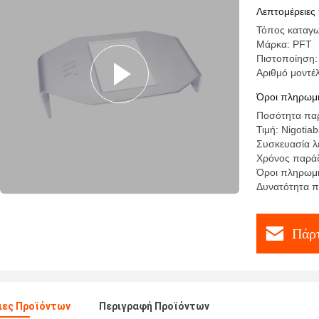
Λεπτομέρειες
Τόπος καταγω
Μάρκα: PFT
Πιστοποίηση:
Αριθμό μοντ
Όροι πληρωμή
Ποσότητα παρ
Τιμή: Nigotiab
Συσκευασία λ
Χρόνος παράδ
Όροι πληρωμής
Δυνατότητα 
Πάρτ
ιες Προϊόντων
Περιγραφή Προϊόντων