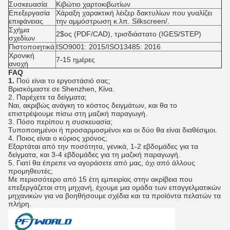
Συσκευασία
Κιβώτιο χαρτοκιβωτίων
Επεξεργασία
Χάραξη χαρακτική λέιζερ δακτυλίων που γυαλίζει
επιφάνειας
την αμμόστρωση κ.λπ. Silkscreen/.
Σχήμα
2$ος (PDF/CAD), τρισδιάστατο (IGES/STEP)
σχεδίων
Πιστοποιητικά
ISO9001: 2015/ISO13485: 2016
Χρονική
7-15 ημέρες
ανοχή
FAQ
1.
Πού είναι το εργοστάσιό σας;
Βρισκόμαστε σε Shenzhen, Κίνα.
2. Παρέχετε τα δείγματα;
Ναι, ακριβώς ανάγκη το κόστος δειγμάτων, και θα το
επιστρέψουμε πίσω στη μαζική παραγωγή.
3. Πόσο περίπου η συσκευασία;
Τυποποιημένοι ή προσαρμοσμένοι και οι δύο θα είναι διαθέσιμοι.
4. Ποιος είναι ο κύριος χρόνος;
Εξαρτάται από την ποσότητα, γενικά, 1-2 εβδομάδες για τα
δείγματα, και 3-4 εβδομάδες για τη μαζική παραγωγή.
5. Γιατί θα έπρεπε να αγοράσετε από μας, όχι από άλλους
προμηθευτές;
Με περισσότερο από 15 έτη εμπειρίας στην ακρίβεια που
επεξεργάζεται στη μηχανή, έχουμε μια ομάδα των επαγγελματικών
μηχανικών για να βοηθήσουμε σχέδια και τα προϊόντα πελατών τα
πλήρη.