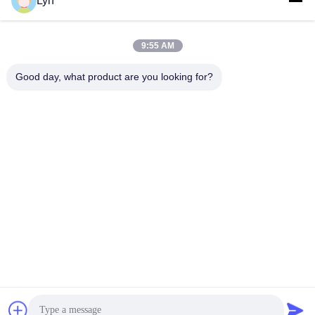
Lyn
επεξεργασμένη στη
μηχανή τη CNC
9:55 AM
Good day, what product are you looking for?
Shenzhen Perfect Precision Product Co., Ltd.
lyn@7-swords.com
86-189-26459278
Οικοδόμηση 49, βιομηχανικό πάρκο Fumin, χωριό Pinghu,
κωμόπολη Pinghu, περιοχή Longgang, πόλη Shenzhen,
επαρχία Γκουαγκντόνγκ, Κίνα
Καλή ποιότητα της Κίνας CNC γυρίζοντας μέρη
Προμηθευτής. Πνευματικά δικαιώματα © 2022-2026
Shenzhen Perfect Precision Product Co., Ltd. . Διατηρούνται
όλα τα πνευματικά δικαιώματα.