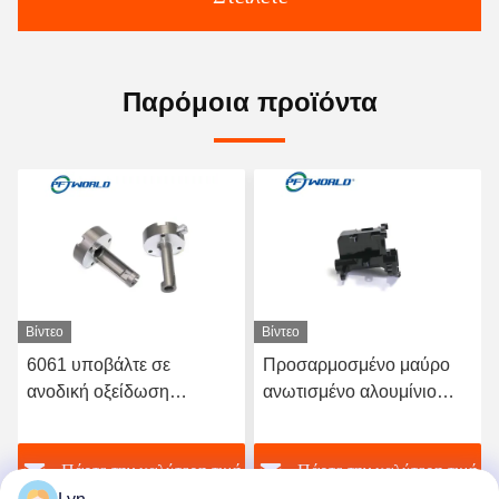
Παρόμοια προϊόντα
Βίντεο
Βίντεο
6061 υποβάλτε σε
Προσαρμοσμένο μαύρο
ανοδική οξείδωση
ανωτισμένο αλουμίνιο
γρήγορη τρισδιάστατη
CNC
τυπωμένη υπηρεσία
ή
Πάρτε την καλύτερη τιμή
Πάρτε την καλύτερη τιμή
μερών αργιλίου
επιφάνειας