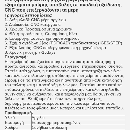
εξαρτήματα μαύρης υποβολής σε ανοδική οξείδωση,
CNC που επεξεργάζονται τα μέρη
Γρήγορες λεπτομέρειες:
1.
Λέξη κλειδί: CNC μέρη αργιλίου
2. Διαδικασία: CNC κατεργασία
3. Χρώμα: Προσαρμοσμένα χρώματα
4. Θέση προέλευσης: Guangdong, Κίνα
5. Εφαρμογή: Ευρέως χρησιμοποιημένος
6. Σχήμα σχεδίων: 2$ος (PDF/CAD) τρισδιάστατος (IGES/STEP)
7. Εξοπλισμός: CNC επεξεργαμένος στη μηχανή κέντρα
8. Χρονική ανοχή: 7-15days
Περιγραφή:
Η επιχείρησή μας έχει διατηρήσει την ποιότητα πρώτα, φήμη
πρώτα, ανέξοδοι, και αμοιβαία ευεργετικοί επιχειρησιακοί σκοποί.
Τα τελευταία χρόνια, η εμπιστοσύνη και η υποστήριξη των νέων
και παλαιών πελατών της απόδοσης της επιχείρησης αυξάνονται,
ξέρουμε ότι τα επιτεύγματα και η ανάπτυξη από κάθε κατανόηση
του πελάτη και η υποστήριξη φίλων μας. Πιστεύουμε ότι κατά τα
επόμενα χρόνια, οι πελάτες της επιχείρησης και όλοι οι φίλοι θα
συνεχίσουν να αυξάνονται, και η τεχνολογία μας θα συνεχίσει να
βελτιώνεται. Ελπίζουμε ότι μέσω των υπηρεσιών μας,
δημιουργήστε περισσότερους και την καλύτερη αξία για τους
πελάτες και τους φίλους μας νεώτερος και υψηλότερου επιπέδου.
Προδιαγραφή:
Υλικό
Αργίλιο
Εφαρμογή
Ευρέως χρησιμοποιημένος
Χρώμα
Συνήθεια αποδεκτή