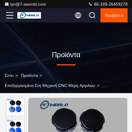
lyn@7-swords.com
86-189-26459278
Κουβέντα
Προϊόντα
Σπίτι
>
Προϊόντα
>
Επεξεργασμένα Στη Μηχανή CNC Μέρη Αργιλίου
>
Επεξεργασμένα στη μηχανή μέρη αργιλίου, εξαρτήματα μαύρης
υποβολής σε ανοδική οξείδωση, CNC που επεξεργάζονται τα
μέρη