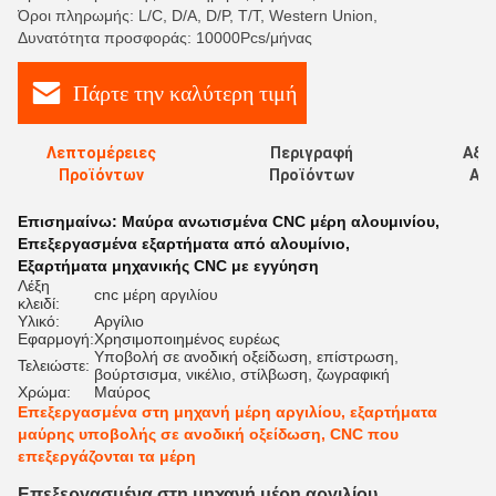
Όροι πληρωμής: L/C, D/A, D/P, T/T, Western Union,
Δυνατότητα προσφοράς: 10000Pcs/μήνας
Πάρτε την καλύτερη τιμή
Λεπτομέρειες
Περιγραφή
Αξι
Προϊόντων
Προϊόντων
Αξι
Επισημαίνω:
Μαύρα ανωτισμένα CNC μέρη αλουμινίου
,
Επεξεργασμένα εξαρτήματα από αλουμίνιο
,
Εξαρτήματα μηχανικής CNC με εγγύηση
Λέξη
cnc μέρη αργιλίου
κλειδί:
Υλικό:
Αργίλιο
Εφαρμογή:
Χρησιμοποιημένος ευρέως
Υποβολή σε ανοδική οξείδωση, επίστρωση,
Τελειώστε:
βούρτσισμα, νικέλιο, στίλβωση, ζωγραφική
Χρώμα:
Μαύρος
Επεξεργασμένα στη μηχανή μέρη αργιλίου, εξαρτήματα
μαύρης υποβολής σε ανοδική οξείδωση, CNC που
επεξεργάζονται τα μέρη
Επεξεργασμένα στη μηχανή μέρη αργιλίου,