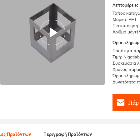
καλωδίω
Λεπτομέρειες
Τόπος καταγω
Μάρκα: PFT
Πιστοποίηση:
Αριθμό μοντ
Όροι πληρωμή
Ποσότητα παρ
Τιμή: Nigotiab
Συσκευασία λ
Χρόνος παράδ
Όροι πληρωμής
Δυνατότητα 
Πάρτ
ιες Προϊόντων
Περιγραφή Προϊόντων