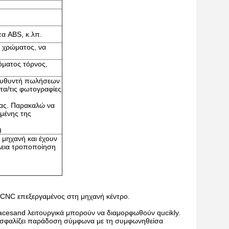
τα ABS, κ.λπ.
η χρώματος, να
όματος τόρνος,
διευθυντή πωλήσεων
ατα/τις φωτογραφίες
σας. Παρακαλώ να
ομένης της
)
 μηχανή και έχουν
λεια τροποποίηση
, CNC επεξεργαμένος στη μηχανή κέντρο.
acesand λειτουργικά μπορούν να διαμορφωθούν qucikly.
ασφαλίζει παράδοση σύμφωνα με τη συμφωνηθείσα