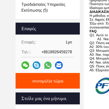
ημερομηνία
Ποιότητα τω
Τρισδιάστατες Υπηρεσίες
Ιδιαίτερα ε
Εκτύπωσης
(5)
ΔΙΑΔΙΚΑΣΙΑ
Η μέθοδος σ
Σε: Αφρός E
Έξω από: Έγγ
συσκευασίας
Επαφές
FAQ
Q1: Αυτό το
Α1: Ναι
Επαφές:
Lyn
Q2: Πόση κα
A2: 30% του
Q3: Μπορείτ
Τηλ.::
+8618926459278
A3: Ναι, πα
Q4: Μπορείτ
A4: Ναι, αλλ
Q5: Ποιος εί
A5: Εξαρτάτ
συνομιλία τώρα
Στείλε μας ένα μήνυμα.