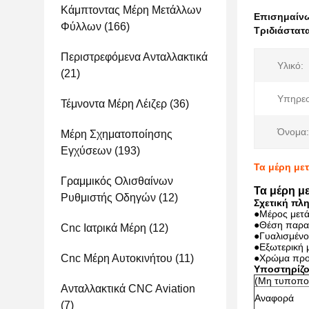
Κάμπτοντας Μέρη Μετάλλων
Επισημαίν
Φύλλων
(166)
Τριδιάστατ
Περιστρεφόμενα Ανταλλακτικά
Υλικό:
(21)
Υπηρεσ
Τέμνοντα Μέρη Λέιζερ
(36)
Όνομα:
Μέρη Σχηματοποίησης
Εγχύσεων
(193)
Τα μέρη με
Γραμμικός Ολισθαίνων
Τα μέρη μ
Ρυθμιστής Οδηγών
(12)
Σχετική πλ
●
Μέρος μετά
●Θέση παρα
Cnc Ιατρικά Μέρη
(12)
●Γυαλισμένο
●Εξωτερική 
Cnc Μέρη Αυτοκινήτου
(11)
●Χρώμα προ
Υποστηρίζο
(Μη τυποποι
Ανταλλακτικά CNC Aviation
Αναφορά
(7)