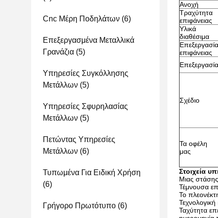
Ανοχή
Τραχύτητα
Cnc Μέρη Ποδηλάτων
(6)
επιφάνειας
Υλικά
διαθέσιμα
Επεξεργασμένα Μεταλλικά
Επεξεργασί
Γρανάζια
(5)
επιφάνειας
Επεξεργασί
Υπηρεσίες Συγκόλλησης
Μετάλλων
(5)
Σχέδιο
Υπηρεσίες Σφυρηλασίας
Μετάλλων
(5)
Πετώντας Υπηρεσίες
Τα οφέλη
Μετάλλων
(6)
μας
Στοιχεία υ
Τυπωμένα Για Ειδική Χρήση
Μιας στάσης
(6)
Τέμνουσα επ
Το πλεονέκτ
Τεχνολογική
Γρήγορο Πρωτότυπο
(6)
Ταχύτητα επ