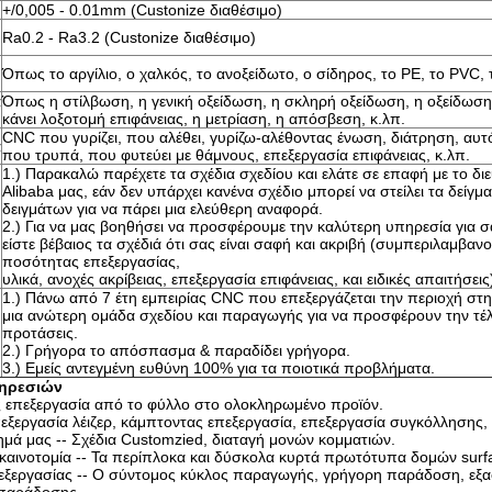
+/0,005 - 0.01mm (Custonize διαθέσιμο)
Ra0.2 - Ra3.2 (Custonize διαθέσιμο)
Όπως το αργίλιο, ο χαλκός, το ανοξείδωτο, ο σίδηρος, το PE, το PVC, 
α
Όπως η στίλβωση, η γενική οξείδωση, η σκληρή οξείδωση, η οξείδωσ
κάνει λοξοτομή επιφάνειας, η μετρίαση, η απόσβεση, κ.λπ.
CNC που γυρίζει, που αλέθει, γυρίζω-αλέθοντας ένωση, διάτρηση, αυτ
α
που τρυπά, που φυτεύει με θάμνους, επεξεργασία επιφάνειας, κ.λπ.
1.) Παρακαλώ παρέχετε τα σχέδια σχεδίου και ελάτε σε επαφή με το 
Alibaba μας, εάν δεν υπάρχει κανένα σχέδιο μπορεί να στείλει τα δείγμ
δειγμάτων για να πάρει μια ελεύθερη αναφορά.
2.) Για να μας βοηθήσει να προσφέρουμε την καλύτερη υπηρεσία για 
είστε βέβαιος τα σχέδιά ότι σας είναι σαφή και ακριβή (συμπεριλαμβαν
ποσότητας επεξεργασίας,
υλικά, ανοχές ακρίβειας, επεξεργασία επιφάνειας, και ειδικές απαιτήσεις
1.) Πάνω από 7 έτη εμπειρίας CNC που επεξεργάζεται την περιοχή στη
μια ανώτερη ομάδα σχεδίου και παραγωγής για να προσφέρουν την τέ
προτάσεις.
2.) Γρήγορα το απόσπασμα & παραδίδει γρήγορα.
3.) Εμείς αντεγμένη ευθύνη 100% για τα ποιοτικά προβλήματα.
πηρεσιών
 επεξεργασία από το φύλλο στο ολοκληρωμένο προϊόν.
εξεργασία λέιζερ, κάμπτοντας επεξεργασία, επεξεργασία συγκόλλησης
ημά μας -- Σχέδια Customzied, διαταγή μονών κομματιών.
 καινοτομία -- Τα περίπλοκα και δύσκολα κυρτά πρωτότυπα δομών surf
εξεργασίας -- Ο σύντομος κύκλος παραγωγής, γρήγορη παράδοση, εξ