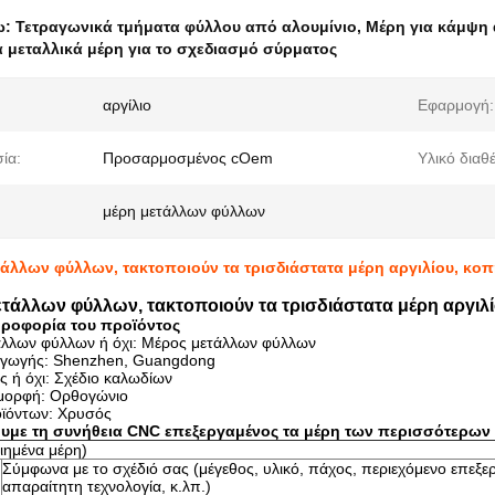
ω:
Τετραγωνικά τμήματα φύλλου από αλουμίνιο
,
Μέρη για κάμψη 
α μεταλλικά μέρη για το σχεδιασμό σύρματος
αργίλιο
Εφαρμογή:
ία:
Προσαρμοσμένος cOem
Υλικό διαθ
μέρη μετάλλων φύλλων
τάλλων φύλλων, τακτοποιούν τα τρισδιάστατα μέρη αργιλίου, κοπή
ετάλλων φύλλων, τακτοποιούν τα τρισδιάστατα μέρη αργιλί
ηροφορία του προϊόντος
λλων φύλλων ή όχι: Μέρος μετάλλων φύλλων
γωγής: Shenzhen, Guangdong
ς ή όχι: Σχέδιο καλωδίων
μορφή: Ορθογώνιο
ϊόντων: Χρυσός
υμε τη συνήθεια CNC επεξεργαμένος τα μέρη των περισσότερων
ημένα μέρη)
Σύμφωνα με το σχέδιό σας (μέγεθος, υλικό, πάχος, περιεχόμενο επεξερ
απαραίτητη τεχνολογία, κ.λπ.)