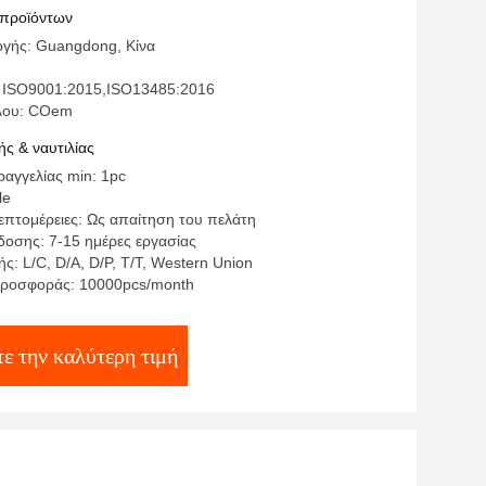
ν
 προϊόντων
γής: Guangdong, Κίνα
 ISO9001:2015,ISO13485:2016
έλου: COem
ς & ναυτιλίας
αγγελίας min: 1pc
le
επτομέρειες: Ως απαίτηση του πελάτη
οσης: 7-15 ημέρες εργασίας
: L/C, D/A, D/P, T/T, Western Union
προσφοράς: 10000pcs/month
ε την καλύτερη τιμή