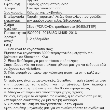
Εφαρμογή
Ευρέως χρησιμοποιημένος
Χρώμα
Σαν την απαίτησή σας
Συσκευασία
Κιβώτιο χαρτοκιβωτίων
Επεξεργασία
Χάραξη χαρακτική λέιζερ δακτυλίων που γυαλίζει
επιφάνειας
την αμμόστρωση κ.λπ. Silkscreen/.
Σχήμα
2$ος (PDF/CAD), τρισδιάστατο (IGES/STEP)
σχεδίων
Πιστοποιητικά
ISO9001: 2015/ISO13485: 2016
Χρονική
1-2 εβδομάδες
ανοχή
FAQ
1.
Πού είναι το εργοστάσιό σας;
Είμαστε ένα εργοστάσιο 3000 τετραγωνικός-μετρητών που
βρίσκεται σε Shenzhen, Κίνα.
2.
Είστε διαθέσιμοι για μια επίτόπου πρόσκληση;
Χαιρετίζουμε νέο και τους παλιούς φίλους μας για να έρθουμε εδώ
να έχουμε ένα visitation.
3.
Πώς μπορώ να πάρω την καλύτερη ποιότητα στην καλύτερη
τιμή;
Οι τιμές μας είναι ανταγωνιστικές. Συνήθως, η τιμή εξαρτάται από
την ποσότητα, το σχέδιο, και το μέγεθος. Εάν διατάζετε
περισσότερων, η τιμή και η ναυτιλία θα είναι φτηνότερες.
4.
Μπορώ να πάρω ένα απόσπασμα χωρίς σχέδια;
Βέβαιοι, εκτιμάμε τα δείγματα, τις εικόνες, ή τα σχέδιά σας με τις
λεπτομερείς διαστάσεις για μια ακριβή αναφορά.
5.
Θα είστε σε θέση να συνεργαστείτε με την ομάδα
εφαρμοσμένης μηχανικής μας για να αναθεωρήσετε τα σχέδια και