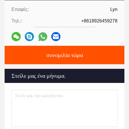
Επαφές:
Lyn
Τηλ.::
+8618926459278
συνομιλία τώρα
Στείλε μας ένα μήνυμα.