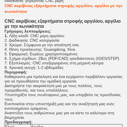
διαδικασία:
γυρίζοντας CNC μέρη
CNC ακρίβειας εξαρτήματα στροφής αργιλίου, αργίλιο με την
κωνικότητα
CNC ακρίβειας εξαρτήματα στροφής αργιλίου, αργίλιο
με την κωνικότητα
Γρήγορες λεπτομέρειες:
1.
Λέξη κλειδί: CNC μέρη αργιλίου
2. Διαδικασία: CNC κατεργασία
3. Χρώμα: Σύμφωνα με την απαίτησή σας
4.
Θέση προέλευσης: Guangdong, Κίνα
5.
Εφαρμογή: Ευρέως χρησιμοποιημένος
6. Σχήμα σχεδίων: 2$ος (PDF/CAD) τρισδιάστατος (IGES/STEP)
7. Εξοπλισμός: CNC επεξεργαμένος στη μηχανή κέντρα
8. Χρονική ανοχή: 1-2 εβδομάδες
Περιγραφή:
Καθιερώστε μια πρόκληση και ένα ευχάριστο περιβάλλον εργασίας
για να προωθήσετε την ομαδική εργασία.
Διατηρήστε την ακεραιότητά μας με τους πελάτες, τους
προμηθευτές, και τους υπαλλήλους.
Υποστηρίξτε τους συνέταιρους μας, και υπερβείτε τις προσδοκίες
τους.
Ενοποιείται στην υποστήριξή μας και την αναζήτησή μας ενός
ενοποιημένου οράματος.
Αναπτύξτε τους ανθρώπους μας για να είστε το καλύτερο στη
βιομηχανία.
Προδιαγραφή:
Υλικό
Αργίλιο