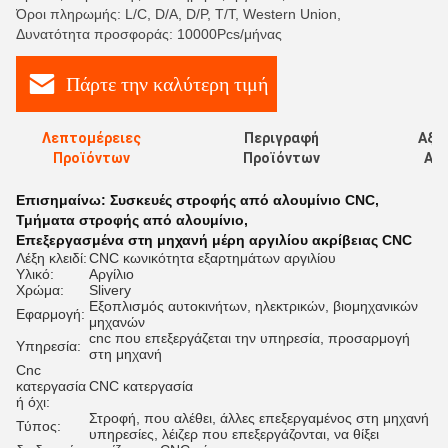
Όροι πληρωμής: L/C, D/A, D/P, T/T, Western Union,
Δυνατότητα προσφοράς: 10000Pcs/μήνας
Πάρτε την καλύτερη τιμή
Λεπτομέρειες
Περιγραφή
Αξι
Προϊόντων
Προϊόντων
Αξι
Επισημαίνω:
Συσκευές στροφής από αλουμίνιο CNC
,
Τμήματα στροφής από αλουμίνιο
,
Επεξεργασμένα στη μηχανή μέρη αργιλίου ακρίβειας CNC
Λέξη κλειδί:
CNC κωνικότητα εξαρτημάτων αργιλίου
Υλικό:
Αργίλιο
Χρώμα:
Slivery
Εξοπλισμός αυτοκινήτων, ηλεκτρικών, βιομηχανικών
Εφαρμογή:
μηχανών
cnc που επεξεργάζεται την υπηρεσία, προσαρμογή
Υπηρεσία:
στη μηχανή
Cnc
κατεργασία
CNC κατεργασία
ή όχι:
Στροφή, που αλέθει, άλλες επεξεργαμένος στη μηχανή
Τύπος:
υπηρεσίες, λέιζερ που επεξεργάζονται, να θίξει