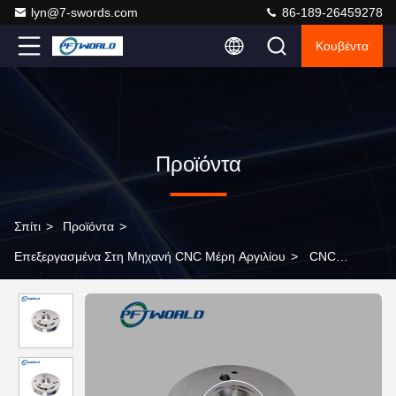
lyn@7-swords.com
86-189-26459278
Κουβέντα
Προϊόντα
Σπίτι
>
Προϊόντα
>
Επεξεργασμένα Στη Μηχανή CNC Μέρη Αργιλίου
>
CNC
ακρίβειας εξαρτήματα στροφής αργιλίου, αργίλιο με την
κωνικότητα