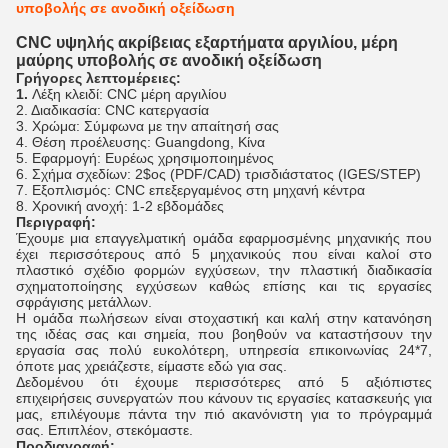
υποβολής σε ανοδική οξείδωση
CNC υψηλής ακρίβειας εξαρτήματα αργιλίου, μέρη
μαύρης υποβολής σε ανοδική οξείδωση
Γρήγορες λεπτομέρειες:
1.
Λέξη κλειδί: CNC μέρη αργιλίου
2. Διαδικασία: CNC κατεργασία
3. Χρώμα: Σύμφωνα με την απαίτησή σας
4.
Θέση προέλευσης: Guangdong, Κίνα
5.
Εφαρμογή: Ευρέως χρησιμοποιημένος
6. Σχήμα σχεδίων: 2$ος (PDF/CAD) τρισδιάστατος (IGES/STEP)
7. Εξοπλισμός: CNC επεξεργαμένος στη μηχανή κέντρα
8. Χρονική ανοχή: 1-2 εβδομάδες
Περιγραφή:
Έχουμε μια επαγγελματική ομάδα εφαρμοσμένης μηχανικής που
έχει περισσότερους από 5 μηχανικούς που είναι καλοί στο
πλαστικό σχέδιο φορμών εγχύσεων, την πλαστική διαδικασία
σχηματοποίησης εγχύσεων καθώς επίσης και τις εργασίες
σφράγισης μετάλλων.
Η ομάδα πωλήσεων είναι στοχαστική και καλή στην κατανόηση
της ιδέας σας και σημεία, που βοηθούν να καταστήσουν την
εργασία σας πολύ ευκολότερη, υπηρεσία επικοινωνίας 24*7,
όποτε μας χρειάζεστε, είμαστε εδώ για σας.
Δεδομένου ότι έχουμε περισσότερες από 5 αξιόπιστες
επιχειρήσεις συνεργατών που κάνουν τις εργασίες κατασκευής για
μας, επιλέγουμε πάντα την πιό ακανόνιστη για το πρόγραμμά
σας. Επιπλέον, στεκόμαστε.
Προδιαγραφή: