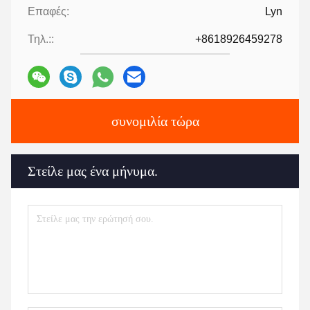
Επαφές:
Lyn
Τηλ.::
+8618926459278
συνομιλία τώρα
Στείλε μας ένα μήνυμα.