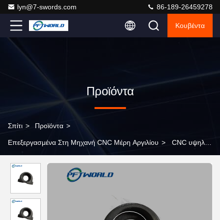
lyn@7-swords.com
86-189-26459278
Κουβέντα
Προϊόντα
Σπίτι
>
Προϊόντα
>
Επεξεργασμένα Στη Μηχανή CNC Μέρη Αργιλίου
>
CNC υψηλής
ακρίβειας εξαρτήματα αργιλίου, μέρη μαύρης υποβολής σε
ανοδική οξείδωση