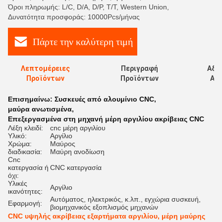
Όροι πληρωμής: L/C, D/A, D/P, T/T, Western Union,
Δυνατότητα προσφοράς: 10000Pcs/μήνας
Πάρτε την καλύτερη τιμή
Λεπτομέρειες
Περιγραφή
Αξι
Προϊόντων
Προϊόντων
Αξι
Επισημαίνω:
Συσκευές από αλουμίνιο CNC
,
μαύρα ανωτισμένα
,
Επεξεργασμένα στη μηχανή μέρη αργιλίου ακρίβειας CNC
Λέξη κλειδί:
cnc μέρη αργιλίου
Υλικό:
Αργίλιο
Χρώμα:
Μαύρος
διαδικασία:
Μαύρη ανοδίωση
Cnc
κατεργασία ή
CNC κατεργασία
όχι:
Υλικές
Αργίλιο
ικανότητες:
Αυτόματος, ηλεκτρικός, κ.λπ., εγχώρια συσκευή,
Εφαρμογή:
βιομηχανικός εξοπλισμός μηχανών
CNC υψηλής ακρίβειας εξαρτήματα αργιλίου, μέρη μαύρης