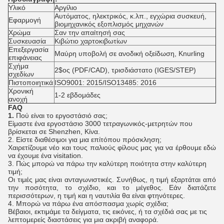
Υλικό
Αργίλιο
Αυτόματος, ηλεκτρικός, κ.λπ., εγχώρια συσκευή,
Εφαρμογή
βιομηχανικός εξοπλισμός μηχανών
Χρώμα
Σαν την απαίτησή σας
Συσκευασία
Κιβώτιο χαρτοκιβωτίων
Επεξεργασία
Μαύρη υποβολή σε ανοδική οξείδωση, Knurling
επιφάνειας
Σχήμα
2$ος (PDF/CAD), τρισδιάστατο (IGES/STEP)
σχεδίων
Πιστοποιητικά
ISO9001: 2015/ISO13485: 2016
Χρονική
1-2 εβδομάδες
ανοχή
FAQ
1.
Πού είναι το εργοστάσιό σας;
Είμαστε ένα εργοστάσιο 3000 τετραγωνικός-μετρητών που
βρίσκεται σε Shenzhen, Κίνα.
2.
Είστε διαθέσιμοι για μια επίτόπου πρόσκληση;
Χαιρετίζουμε νέο και τους παλιούς φίλους μας για να έρθουμε εδώ
να έχουμε ένα visitation.
3.
Πώς μπορώ να πάρω την καλύτερη ποιότητα στην καλύτερη
τιμή;
Οι τιμές μας είναι ανταγωνιστικές. Συνήθως, η τιμή εξαρτάται από
την ποσότητα, το σχέδιο, και το μέγεθος. Εάν διατάζετε
περισσότερων, η τιμή και η ναυτιλία θα είναι φτηνότερες.
4.
Μπορώ να πάρω ένα απόσπασμα χωρίς σχέδια;
Βέβαιοι, εκτιμάμε τα δείγματα, τις εικόνες, ή τα σχέδιά σας με τις
λεπτομερείς διαστάσεις για μια ακριβή αναφορά.