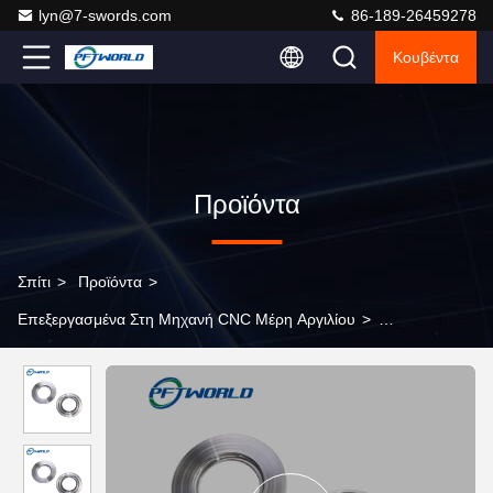
lyn@7-swords.com
86-189-26459278
Κουβέντα
Προϊόντα
Σπίτι
>
Προϊόντα
>
Επεξεργασμένα Στη Μηχανή CNC Μέρη Αργιλίου
>
Επεξεργασμένα στη μηχανή τα CNC μέρη αργιλίου που
χρωματίζουν την επιφάνεια στίλβωσης τελειώνουν