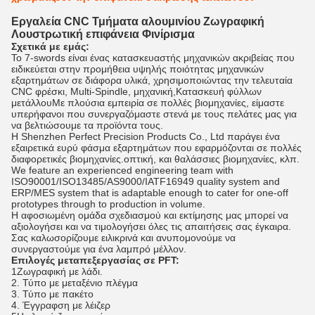
Εργαλεία CNC Τμήματα αλουμινίου Ζωγραφική
Λουστρωτική επιφάνεια Φινίρισμα
Σχετικά με εμάς:
Το 7-swords είναι ένας κατασκευαστής μηχανικών ακριβείας που
ειδικεύεται στην προμήθεια υψηλής ποιότητας μηχανικών
εξαρτημάτων σε διάφορα υλικά, χρησιμοποιώντας την τελευταία
CNC φρέσκι, Multi-Spindle, μηχανική,Κατασκευή φύλλων
μετάλλουΜε πλούσια εμπειρία σε πολλές βιομηχανίες, είμαστε
υπερήφανοι που συνεργαζόμαστε στενά με τους πελάτες μας για
να βελτιώσουμε τα προϊόντα τους.
Η Shenzhen Perfect Precision Products Co., Ltd παράγει ένα
εξαιρετικά ευρύ φάσμα εξαρτημάτων που εφαρμόζονται σε πολλές
διαφορετικές βιομηχανίες.οπτική, και θαλάσσιες βιομηχανίες, κλπ.
We feature an experienced engineering team with
ISO90001/ISO13485/AS9000/IATF16949 quality system and
ERP/MES system that is adaptable enough to cater for one-off
prototypes through to production in volume.
Η αφοσιωμένη ομάδα σχεδιασμού και εκτίμησης μας μπορεί να
αξιολογήσει και να τιμολογήσει όλες τις απαιτήσεις σας έγκαιρα.
Σας καλωσορίζουμε ειλικρινά και ανυπομονούμε να
συνεργαστούμε για ένα λαμπρό μέλλον.
Επιλογές μεταπεξεργασίας σε PFT:
1Ζωγραφική με λάδι.
2. Τύπο με μεταξένιο πλέγμα
3. Τύπο με πακέτο
4. Έγγραφση με λέιζερ