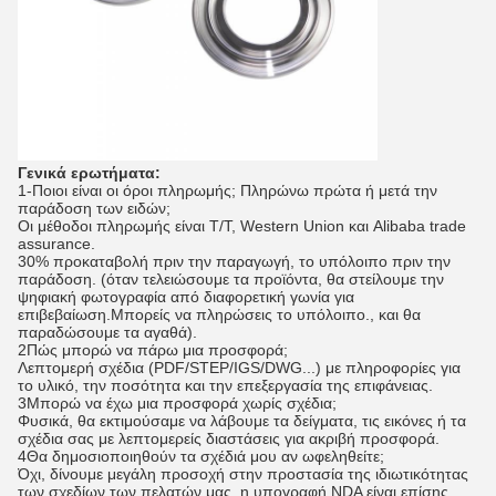
Γενικά ερωτήματα:
1-Ποιοι είναι οι όροι πληρωμής; Πληρώνω πρώτα ή μετά την
παράδοση των ειδών;
Οι μέθοδοι πληρωμής είναι T/T, Western Union και Alibaba trade
assurance.
30% προκαταβολή πριν την παραγωγή, το υπόλοιπο πριν την
παράδοση. (όταν τελειώσουμε τα προϊόντα, θα στείλουμε την
ψηφιακή φωτογραφία από διαφορετική γωνία για
επιβεβαίωση.Μπορείς να πληρώσεις το υπόλοιπο., και θα
παραδώσουμε τα αγαθά).
2Πώς μπορώ να πάρω μια προσφορά;
Λεπτομερή σχέδια (PDF/STEP/IGS/DWG...) με πληροφορίες για
το υλικό, την ποσότητα και την επεξεργασία της επιφάνειας.
3Μπορώ να έχω μια προσφορά χωρίς σχέδια;
Φυσικά, θα εκτιμούσαμε να λάβουμε τα δείγματα, τις εικόνες ή τα
σχέδια σας με λεπτομερείς διαστάσεις για ακριβή προσφορά.
4Θα δημοσιοποιηθούν τα σχέδιά μου αν ωφεληθείτε;
Όχι, δίνουμε μεγάλη προσοχή στην προστασία της ιδιωτικότητας
των σχεδίων των πελατών μας, η υπογραφή NDA είναι επίσης