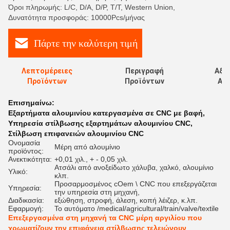
Όροι πληρωμής: L/C, D/A, D/P, T/T, Western Union,
Δυνατότητα προσφοράς: 10000Pcs/μήνας
Πάρτε την καλύτερη τιμή
Λεπτομέρειες
Περιγραφή
Αξι
Προϊόντων
Προϊόντων
Αξι
Επισημαίνω:
Εξαρτήματα αλουμινίου κατεργασμένα σε CNC με βαφή
,
Υπηρεσία στίλβωσης εξαρτημάτων αλουμινίου CNC
,
Στίλβωση επιφανειών αλουμινίου CNC
Ονομασία
Μέρη από αλουμίνιο
προϊόντος:
Ανεκτικότητα:
+0,01 χιλ., + - 0,05 χιλ.
Ατσάλι από ανοξείδωτο χάλυβα, χαλκό, αλουμίνιο
Υλικό:
κλπ.
Προσαρμοσμένος cOem \ CNC που επεξεργάζεται
Υπηρεσία:
την υπηρεσία στη μηχανή,
Διαδικασία:
εξώθηση, στροφή, άλεση, κοπή λέιζερ, κ.λπ.
Εφαρμογή:
Το αυτόματο /medical/agricultural/train/valve/textile
Επεξεργασμένα στη μηχανή τα CNC μέρη αργιλίου που
χρωματίζουν την επιφάνεια στίλβωσης τελειώνουν