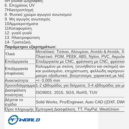
5Η γλυκιά ζωγραφική.
6. Επιχρίσεις UV
7Ηλεκτροπληγή
8. Φυσικό χρώμα αγωγού ανωτισμού
9. Μη αγωγός ανωτισμός
10Αμμοκροτήματα
11Καταφορέση.
12. γυαλί γυαλί
13. Ηλεκτροφώτιση
14- Τραπεζική.
Παράμετροι εξαρτημάτων:
Μεταλλικό: Τιτάνιο, Αλουμίνιο, Ατσάλι & Ατσάλι, Χα
Υλικά
Πλαστικό: POM, PEEK, ABS, Nylon, PVC, Ακρυλικό
Επεξεργασία
Επεξεργασία με CNC, φρέσκιση με CNC, φρέσκιση 
Καλυμμένο με σκόνη, (συνήθιστο και σκληρό) ανω
Επεξεργασία
και γυαλισμένο, επιχρίστωση, φελλώδη εκρήγνυνση,
επιφάνειας
μαύρο οξειδωτικό, βούρτσισμα, χαρακτική με λέιζερ
Ανεκτικότητα
+/- 0,005 mm
Χρονοδιάγραμμα
1-2 εβδομάδες για δείγματα, 3-4 εβδομάδες για μα
Διασφάλιση
ISO9001: 2015, SGS, RoHS, TUV
ποιότητας
Δέχεται το
Solid Works, Pro/Engineer, Auto CAD ((DXF, DWG)
σχέδιο
Όροι πληρωμής
Εμπορική Διασφάλιση, TT, PayPal, WestUnion