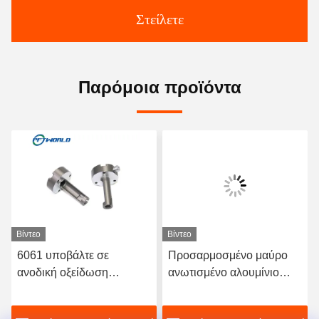
Στείλετε
Παρόμοια προϊόντα
Βίντεο
Βίντεο
6061 υποβάλτε σε
Προσαρμοσμένο μαύρο
ανοδική οξείδωση
ανωτισμένο αλουμίνιο
γρήγορη τρισδιάστατη
CNC
τυπωμένη υπηρεσία