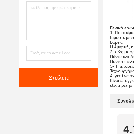
Γενικά ερω
1- Ποιοι είμα
Είμαστε με 
Βόρεια
Η Αμερική, 
2. πώς μπορ
Πάντα ένα δ
Πάντοτε τελ
3- Τι μπορεί
Τεχνουργήματ
4. γιατί να 
Στείλετε
Είναι επαγγ
εξυπηρέτηση
Συνολι
4.