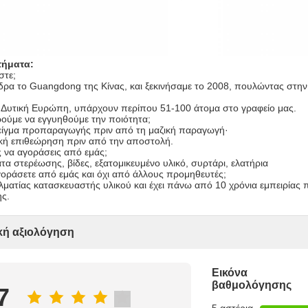
τήματα:
στε;
έδρα το Guangdong της Κίνας, και ξεκινήσαμε το 2008, πουλώντας στην
η Δυτική Ευρώπη, υπάρχουν περίπου 51-100 άτομα στο γραφείο μας.
ούμε να εγγυηθούμε την ποιότητα;
είγμα προπαραγωγής πριν από τη μαζική παραγωγή·
ική επιθεώρηση πριν από την αποστολή.
ς να αγοράσεις από εμάς;
α στερέωσης, βίδες, εξατομικευμένο υλικό, συρτάρι, ελατήρια
αγοράσετε από εμάς και όχι από άλλους προμηθευτές;
ελματίας κατασκευαστής υλικού και έχει πάνω από 10 χρόνια εμπειρία
ς.
κή αξιολόγηση
Εικόνα
βαθμολόγησης
7