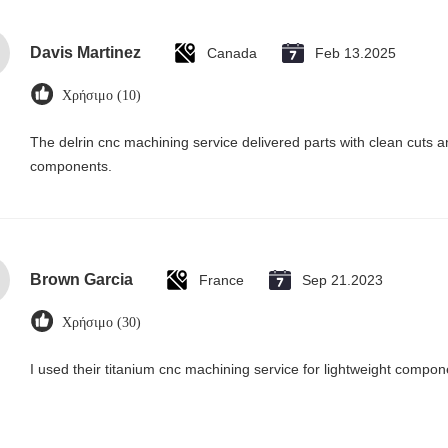
Davis Martinez
Canada
Feb 13.2025
Χρήσιμο (10)
The delrin cnc machining service delivered parts with clean cuts
components.
Brown Garcia
France
Sep 21.2023
Χρήσιμο (30)
I used their titanium cnc machining service for lightweight compon