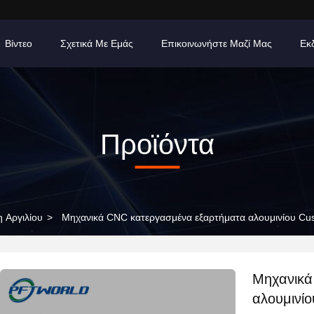
Βίντεο
Σχετικά Με Εμάς
Επικοινωνήστε Μαζί Μας
Εκ
Προϊόντα
 Αργιλίου
>
Μηχανικά CNC κατεργασμένα εξαρτήματα αλουμινίου Cu
Μηχανικά
αλουμινί