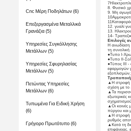
7Ηλεκτροπλ
8. Φυσικό 
Cnc Μέρη Ποδηλάτων
(6)
9. Μη αγωγό
10Αμμοκροτ
11Καταφορέ
Επεξεργασμένα Μεταλλικά
12. γυαλί γυ
Γρανάζια
(5)
13. Ηλεκτρο
14- Τραπεζι
Επιλογές α
Υπηρεσίες Συγκόλλησης
Η ανωδίαση 
τη συνολική 
Μετάλλων
(5)
●Τυπο I-Χρωμ
●Τυπο II-Σολ
Υπηρεσίες Σφυρηλασίας
●Τύπος III -
εφαρμογών γ
Μετάλλων
(5)
εξοπλισμών,ν
Τροποποιή
▲Η στροφή ε
Πετώντας Υπηρεσίες
σχέση με το 
Μετάλλων
(6)
▲Τα περισσό
εξωτερικές κ
σχηματισμού
Τυπωμένα Για Ειδική Χρήση
▲Οι κοινές 
(6)
πύργου και μ
▲Η στροφή έ
ρυθμός αποτ
Γρήγορο Πρωτότυπο
(6)
▲Κατά τη δι
επιφάνειας, 