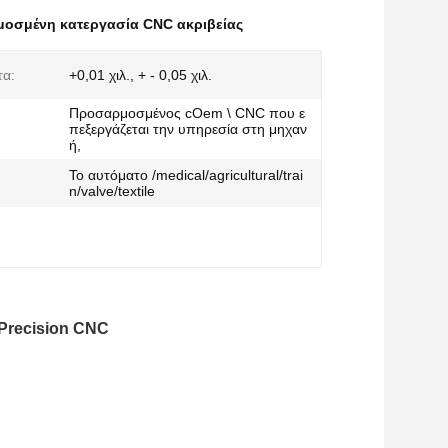
οσμένη κατεργασία CNC ακριβείας
τα:
+0,01 χιλ., + - 0,05 χιλ.
Προσαρμοσμένος cOem \ CNC που ε
πεξεργάζεται την υπηρεσία στη μηχαν
ή,
Το αυτόματο /medical/agricultural/trai
n/valve/textile
Precision CNC