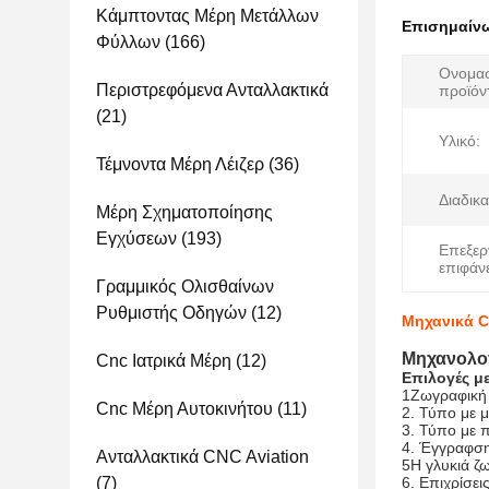
Κάμπτοντας Μέρη Μετάλλων
Επισημαίν
Φύλλων
(166)
Ονομα
Περιστρεφόμενα Ανταλλακτικά
προϊόν
(21)
Υλικό:
Τέμνοντα Μέρη Λέιζερ
(36)
Διαδικα
Μέρη Σχηματοποίησης
Εγχύσεων
(193)
Επεξερ
επιφάνε
Γραμμικός Ολισθαίνων
Ρυθμιστής Οδηγών
(12)
Μηχανικά C
Μηχανολογ
Cnc Ιατρικά Μέρη
(12)
Επιλογές μ
1Ζωγραφική 
Cnc Μέρη Αυτοκινήτου
(11)
2. Τύπο με μ
3. Τύπο με 
4. Έγγραφση
Ανταλλακτικά CNC Aviation
5Η γλυκιά ζ
(7)
6. Επιχρίσει