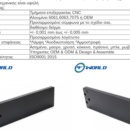
ηχανικής είναι υψηλή.
ς:
Τμήματα επεξεργασίας CNC
Αλουμίνιο 6061,6063,7075 ή OEM
Προσαρμοσμένο σύμφωνα με το σχέδιο σας.
διαθέσιμο δείγμα
α
+/- 0,001 mm έως +/- 0,005 mm
Προσαρμοσμένο λογότυπο
 επιφάνειας
*Λάμψη *Ανοδικοποίηση *Αμμοστροφή
Ασημένιο, μαύρο, χρυσό, κόκκινο, πράσινο, μπλε, μωβ,
Υπηρεσίες OEM & ODM & Design & Assemble
ιότητας
ISO9001:2015