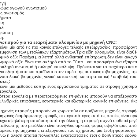
ηγή
χρώμα αγωγού ανωτισμού
ς ανωτισμός
ήματα
ση.
αλί
φώτιση
κή.
νωτισμού για τα εξαρτήματα αλουμινίου με μηχανή CNC:
είναι μία από τις πιο κοινές επιλογές τελικής επεξεργασίας, προσφέρο
εμφάνιση των μεταλλικών εξαρτημάτων.Τρία είδη αλουμινίου είναι διαθέ
ικό οξύ: Παρέχει μια λεπτή αλλά ανθεκτική επίστρωση.δεν είναι αγωγό
φυρικό οξύ: Είναι πιο σκληρό από το Τύπο Ι και προσφέρει ένα εξαιρετι
 σκληρό ανωτισμό ή σκληρή επικάλυψη: Πρόκειται για το παχύτερο και 
ια εξαρτήματα και προϊόντα στον τομέα της αυτοκινητοβιομηχανίας, τη
αυτιλιακή βιομηχανία, γενική κατασκευή, και στρατιωτική / επιβολή του
σεις:
ίναι μια μέθοδος κοπής ενός εργασιακού τμήματος σε στροφή χρησιμ
εργαλείο.
τερα εργαλεία με περιστρεφόμενες επιφάνειες μπορούν να επεξεργαστ
υλινδρικές επιφάνειες, εσωτερικές και εξωτερικές κωνικές επιφάνειες, ά
.
μηχανές στροφής μπορούν να χωριστούν σε οριζόντιες μηχανές στροφή
ηχανές διαμόρφωσης προφίλ, οι περισσότερες από τις οποίες είναι ορι
χει υψηλότερη απόδοση από την άλεση, η στροφή συχνά υιοθετεί μεγά
οξίνωσης του μετάλλου είναι συνήθως αρκετές φορές υψηλότερος από 
άρκεια της μηχανικής επεξεργασίας του οχήματος, μία ζεύξη φόρτωσης 
ενώ η άλεση απαιτεί πολλαπλές εγκαταστάσεις,έτσι ο βοηθητικός χρόνος