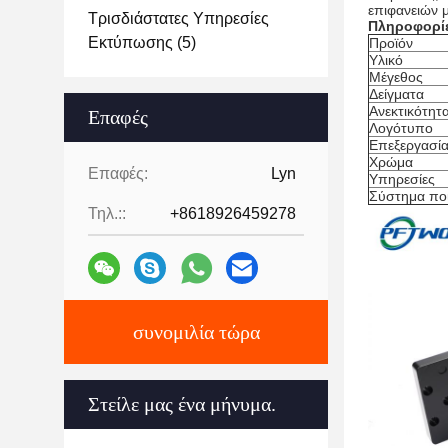
επιφανειών μ
Τρισδιάστατες Υπηρεσίες
Πληροφορίε
Εκτύπωσης
(5)
Προϊόν
Υλικό
Μέγεθος
Δείγματα
Ανεκτικότητ
Επαφές
Λογότυπο
Επεξεργασία
Χρώμα
Επαφές:
Lyn
Υπηρεσίες
Σύστημα πο
Τηλ.::
+8618926459278
συνομιλία τώρα
Στείλε μας ένα μήνυμα.