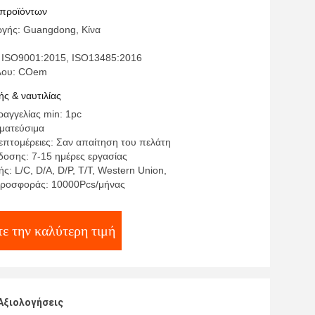
 προϊόντων
γής: Guangdong, Κίνα
 ISO9001:2015, ISO13485:2016
έλου: COem
ς & ναυτιλίας
αγγελίας min: 1pc
γματεύσιμα
επτομέρειες: Σαν απαίτηση του πελάτη
οσης: 7-15 ημέρες εργασίας
: L/C, D/A, D/P, T/T, Western Union,
προσφοράς: 10000Pcs/μήνας
ε την καλύτερη τιμή
Αξιολογήσεις