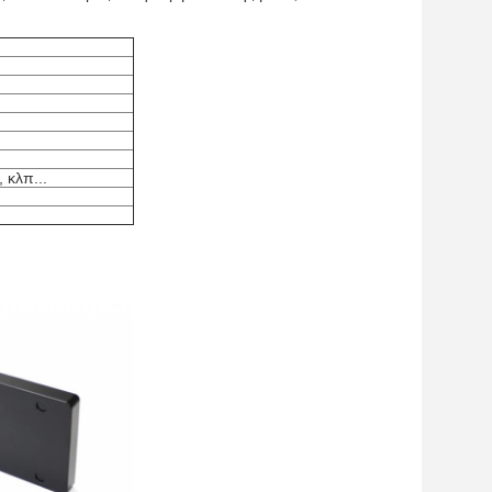
 κλπ...