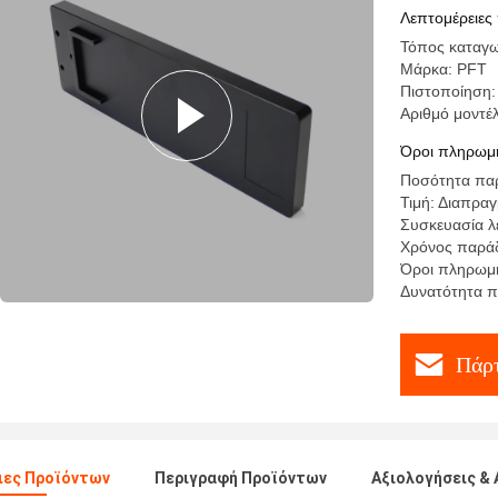
Λεπτομέρειες
Τόπος καταγω
Μάρκα: PFT
Πιστοποίηση:
Αριθμό μοντ
Όροι πληρωμή
Ποσότητα παρ
Τιμή: Διαπρα
Συσκευασία λ
Χρόνος παράδ
Όροι πληρωμής
Δυνατότητα 
Πάρτ
ιες Προϊόντων
Περιγραφή Προϊόντων
Αξιολογήσεις & 