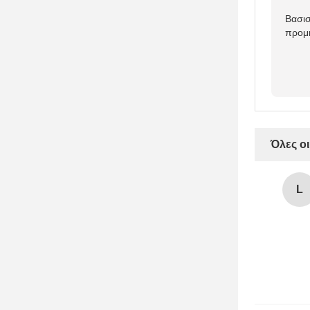
Βασισ
προμ
Όλες οι
L