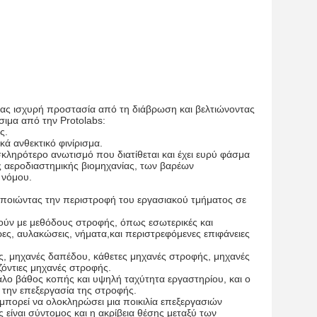
ντας ισχυρή προστασία από τη διάβρωση και βελτιώνοντας
σιμα από την Protolabs:
ς.
κά ανθεκτικό φινίρισμα.
σκληρότερο ανωτισμό που διατίθεται και έχει ευρύ φάσμα
ς αεροδιαστημικής βιομηχανίας, των βαρέων
 νόμου.
οποιώντας την περιστροφή του εργασιακού τμήματος σε
ούν με μεθόδους στροφής, όπως εσωτερικές και
κρες, αυλακώσεις, νήματα,και περιστρεφόμενες επιφάνειες
ς, μηχανές δαπέδου, κάθετες μηχανές στροφής, μηχανές
ζόντιες μηχανές στροφής.
λο βάθος κοπής και υψηλή ταχύτητα εργαστηρίου, και ο
την επεξεργασία της στροφής.
μπορεί να ολοκληρώσει μια ποικιλία επεξεργασιών
 είναι σύντομος και η ακρίβεια θέσης μεταξύ των