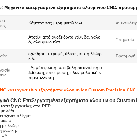
ω:
Μηχανικά κατεργασμένα εξαρτήματα αλουμινίου CNC
,
προσαρμ
σία
Κάμπτοντας μέρη μετάλλων
Ανεκτικότη
τος:
Ατσάλι από ανοξείδωτο χάλυβα, χαλκ
Υπηρεσία:
ό, αλουμίνιο κλπ.
εξώθηση, στροφή, άλεση, κοπή λέιζερ,
σία:
Εφαρμογή:
κ.λπ.
, Αμμόστρωση, υποβολή σε ανοδική ο
γασία
ξείδωση, επίστρωση, ηλεκτρολυτική ε
ιας:
πιμετάλλωση
NC κατεργασμένα εξαρτήματα αλουμινίου Custom Precision CNC
ικά CNC Επεξεργασμένα εξαρτήματα αλουμινίου Custom 
εταπεξεργασίας στο PFT:
με λάδι.
εταξένιο πλέγμα
πακέτο
 με λέιζερ
ωγραφική.
ς UV