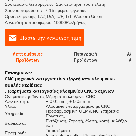
Συσκευασία λεπτομέρειες: Σαν απαίτηση του πελάτη
Χρόνος παράδοσης: 7-15 ημέρες εργασίας
Όροι πληρωμής: L/C, D/A, D/P, T/T, Western Union,
Δυνατότητα προσφοράς: 10000Pcs/μήνας
Πάρτε την καλύτερη τιμή
Λεπτομέρειες
Περιγραφή
Αξι
Προϊόντων
Προϊόντων
Αξι
Επισημαίνω:
CNC μηχανικά κατεργασμένα εξαρτήματα αλουμινίου
υψηλής ακρίβειας
,
εξαρτήματα κατεργασίας αλουμινίου CNC 5 αξόνων
Ονομασία προϊόντος:
Μέρη από αλουμίνιο CNC
Ανεκτικότητα:
+-0,01 mm, +-0,05 mm
Υλικό:
Αλουμίνιο επεξεργασμένο με CNC
Προσαρμοσμένη OEM\CNC Υπηρεσία
Υπηρεσία:
Εργασίας,
Εκτόξευση, Στροφή, άλεση, κοπή με λέιζερ
διαδικασία:
κλπ.
Το αυτόματο
Εφαρμογή:
/medical/agricultural/train/valve/textile