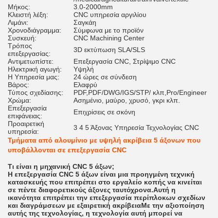
Μήκος:
3.0-2000mm
Κλειστή λέξη:
CNC υπηρεσία αργιλίου
Λιμάνι:
Σαγκάη
Χρονοδιάγραμμα:
Σύμφωνα με το προϊόν
Συσκευή:
CNC Machining Center
Τρόπος
3D εκτύπωση SLA/SLS
επεξεργασίας:
Αντιμετωπίστε:
Επεξεργασία CNC, Στρίψιμο CNC
Ηλεκτρική αγωγή:
Υψηλή
Η Υπηρεσία μας:
24 ώρες σε σύνδεση
Βάρος:
Ελαφρύ
Τύπος σχεδίασης:
PDF,PDF/DWG/IGS/STP/ κλπ,Pro/Engineer
Χρώμα:
Ασημένιο, μαύρο, χρυσό, γκρι κλπ.
Επεξεργασία
Επιχρίσεις σε σκόνη
επιφάνειας:
Προαιρετική
3 4 5 Άξονας Υπηρεσία Τεχνολογίας CNC
υπηρεσία:
Τμήματα από αλουμίνιο με υψηλή ακρίβεια 5 άξονων που
υποβάλλονται σε επεξεργασία CNC
Τι είναι η μηχανική CNC 5 άξων;
Η επεξεργασία CNC 5 άξων είναι μια προηγμένη τεχνική
κατασκευής που επιτρέπει στο εργαλείο κοπής να κινείται
σε πέντε διαφορετικούς άξονες ταυτόχρονα.Αυτή η
ικανότητα επιτρέπει την επεξεργασία περίπλοκων σχεδίων
και διαγράμσεων με εξαιρετική ακρίβειαΜε την αξιοποίηση
αυτής της τεχνολογίας, η τεχνολογία αυτή μπορεί να