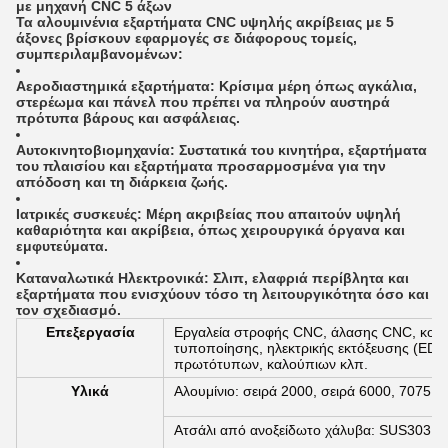
με μηχανή CNC 5 άξων
Τα αλουμινένια εξαρτήματα CNC υψηλής ακρίβειας με 5
άξονες βρίσκουν εφαρμογές σε διάφορους τομείς,
συμπεριλαμβανομένων:
Αεροδιαστημικά εξαρτήματα: Κρίσιμα μέρη όπως αγκάλια,
στερέωμα και πάνελ που πρέπει να πληρούν αυστηρά
πρότυπα βάρους και ασφάλειας.
Αυτοκινητοβιομηχανία: Συστατικά του κινητήρα, εξαρτήματα
του πλαισίου και εξαρτήματα προσαρμοσμένα για την
απόδοση και τη διάρκεια ζωής.
Ιατρικές συσκευές: Μέρη ακριβείας που απαιτούν υψηλή
καθαριότητα και ακρίβεια, όπως χειρουργικά όργανα και
εμφυτεύματα.
Καταναλωτικά Ηλεκτρονικά: Σλιπ, ελαφριά περίβλητα και
εξαρτήματα που ενισχύουν τόσο τη λειτουργικότητα όσο και
τον σχεδιασμό.
Επεξεργασία
Εργαλεία στροφής CNC, άλασης CNC, κοπής
τυποποίησης, ηλεκτρικής εκτόξευσης (EDM
πρωτότυπων, καλούπιων κλπ.
Υλικά
Αλουμίνιο: σειρά 2000, σειρά 6000, 7075, 
Ατσάλι από ανοξείδωτο χάλυβα: SUS303, 