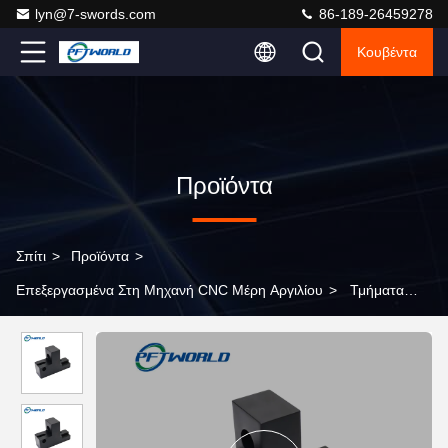
lyn@7-swords.com
86-189-26459278
Κουβέντα
Προϊόντα
Σπίτι
>
Προϊόντα
>
Επεξεργασμένα Στη Μηχανή CNC Μέρη Αργιλίου
>
Τμήματα
από αλουμίνιο με υψηλή ακρίβεια 5 άξονων που υποβάλλονται σε
επεξεργασία CNC