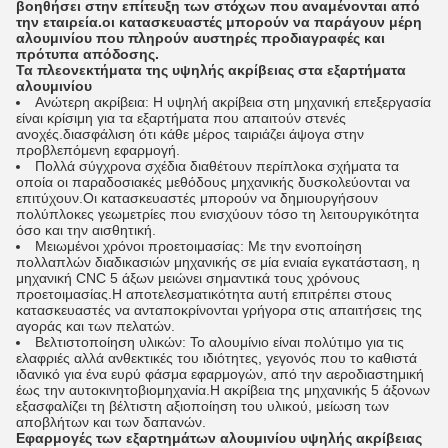
βοηθήσει στην επίτευξη των στόχων που αναμένονται από
την εταιρεία.οι κατασκευαστές μπορούν να παράγουν μέρη
αλουμινίου που πληρούν αυστηρές προδιαγραφές και
πρότυπα απόδοσης.
Τα πλεονεκτήματα της υψηλής ακρίβειας στα εξαρτήματα
αλουμινίου
Ανώτερη ακρίβεια: Η υψηλή ακρίβεια στη μηχανική επεξεργασία
είναι κρίσιμη για τα εξαρτήματα που απαιτούν στενές
ανοχές.διασφάλιση ότι κάθε μέρος ταιριάζει άψογα στην
προβλεπόμενη εφαρμογή.
Πολλά σύγχρονα σχέδια διαθέτουν περίπλοκα σχήματα τα
οποία οι παραδοσιακές μεθόδους μηχανικής δυσκολεύονται να
επιτύχουν.Οι κατασκευαστές μπορούν να δημιουργήσουν
πολύπλοκες γεωμετρίες που ενισχύουν τόσο τη λειτουργικότητα
όσο και την αισθητική.
Μειωμένοι χρόνοι προετοιμασίας: Με την ενοποίηση
πολλαπλών διαδικασιών μηχανικής σε μία ενιαία εγκατάσταση, η
μηχανική CNC 5 άξων μειώνει σημαντικά τους χρόνους
προετοιμασίας.Η αποτελεσματικότητα αυτή επιτρέπει στους
κατασκευαστές να ανταποκρίνονται γρήγορα στις απαιτήσεις της
αγοράς και των πελατών.
Βελτιστοποίηση υλικών: Το αλουμίνιο είναι πολύτιμο για τις
ελαφριές αλλά ανθεκτικές του ιδιότητες, γεγονός που το καθιστά
ιδανικό για ένα ευρύ φάσμα εφαρμογών, από την αεροδιαστημική
έως την αυτοκινητοβιομηχανία.Η ακρίβεια της μηχανικής 5 άξονων
εξασφαλίζει τη βέλτιστη αξιοποίηση του υλικού, μείωση των
αποβλήτων και των δαπανών.
Εφαρμογές των εξαρτημάτων αλουμινίου υψηλής ακρίβειας