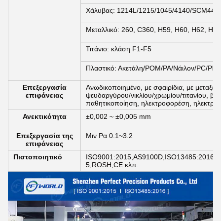
Χάλυβας: 1214L/1215/1045/4140/SCM440
Μεταλλικό: 260, C360, H59, H60, H62, H63
Τιτάνιο: κλάση F1-F5
Πλαστικό: Ακετάλη/POM/PA/Νάιλον/PC/PM
Επεξεργασία
Ανωδικοποιημένο, με σφαιρίδια, με μεταξέ
επιφάνειας
ψευδαργύρου/νικλίου/χρωμίου/τιτανίου, βο
παθητικοποίηση, ηλεκτροφορέση, ηλεκτροβλ
Ανεκτικότητα
±0,002 ~ ±0,005 mm
Επεξεργασία της
Μιν Ρα 0.1~3.2
επιφάνειας
Πιστοποιητικό
ISO9001:2015,AS9100D,ISO13485:2016,I
5,ROSH,CE κλπ.