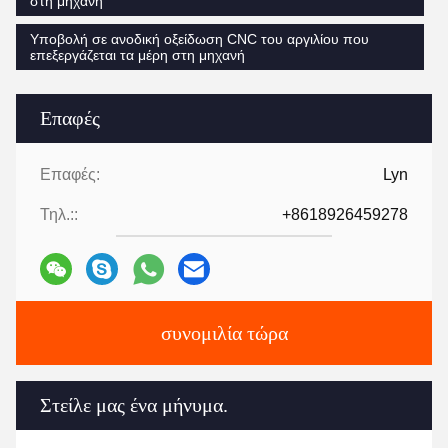
στη μηχανή
Υποβολή σε ανοδική οξείδωση CNC του αργιλίου που
επεξεργάζεται τα μέρη στη μηχανή
Επαφές
Επαφές:
Lyn
Τηλ.::
+8618926459278
συνομιλία τώρα
Στείλε μας ένα μήνυμα.