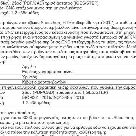
εδίων: 2$ος (PDF/CAD) τρισδιάστατος (IGES/STEP)
ός: CNC επεξεργαμένος στη μηχανή κέντρα
ανοχή: 1-2 εβδομάδες
. προϊόντων ακρίβειας Shenzhen, ΕΠΕ καθιερώθηκε το 2012, τοποθετημ
εταφορά και ένα όμορφο περιβάλλον. Είναι επαγγελματική βιομηχανική 
κό CNC επεξεργαμένος τον κατασκευαστή που ενσωματώνει στη μηχανή 
 επιχείρηση είναι αποφασισμένη να γίνει ένα γνωστό εμπορικό σήμα C
σαρμοσμένο μεγάλης ακρίβειας CNC επεξεργαμένος τα μέρη, τις τέμνουσ
ες συνελεύσεων σύμφωνα με τα σχέδια και τα σχέδια των πελατών. Μετ
 εκατοντάδες των προϊόντων σε τέσσερις κατηγορίες, συμπεριλαμβανο
ών μερών, και έχουν δημιουργήσει μια μιας στάσης υπηρεσία για να ι
φή:
Αργίλιο
Ευρέως χρησιμοποιημένος
Χρυσός
Κιβώτιο χαρτοκιβωτίων
 επιφάνειας
Χάραξη χαρακτική λέιζερ δακτυλίων που γυαλίζει την αμμόσ
ίων
2$ος (PDF/CAD), τρισδιάστατο (IGES/STEP)
κά
ISO9001: 2015/ISO13485: 2016
χή
1-2 εβδομάδες
 το εργοστάσιό σας;
 εργοστάσιο 3000 τετραγωνικός-μετρητών που βρίσκεται σε Shenzhen, 
θέσιμοι για μια επίτόπου πρόσκληση;
 νέο και τους παλιούς φίλους μας για να έρθουμε εδώ να έχουμε ένα visit
 να πάρω την καλύτερη ποιότητα στην καλύτερη τιμή;