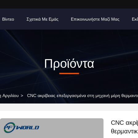
Βίντεο
Σχετικά Με Εμάς
Επικοινωνήστε Μαζί Μας
Εκ
Προϊόντα
 Αργιλίου
>
CNC ακρίβειας επεξεργασμένα στη μηχανή μέρη θερμαντ
CNC ακρί
θερμαντι