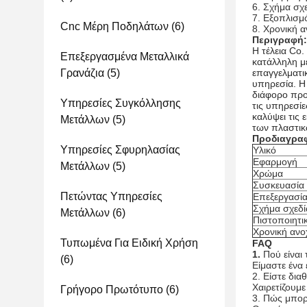
6. Σχήμα σχ
7. Εξοπλισμ
Cnc Μέρη Ποδηλάτων
(6)
8. Χρονική 
Περιγραφή:
Η τέλεια Co
Επεξεργασμένα Μεταλλικά
κατάλληλη μ
Γρανάζια
(5)
επαγγελματι
υπηρεσία. Η
διάφορο προ
Υπηρεσίες Συγκόλλησης
τις υπηρεσί
καλύψει τις
Μετάλλων
(5)
των πλαστικ
Προδιαγρα
Υπηρεσίες Σφυρηλασίας
Υλικό
Εφαρμογή
Μετάλλων
(5)
Χρώμα
Συσκευασία
Πετώντας Υπηρεσίες
Επεξεργασία
Σχήμα σχεδ
Μετάλλων
(6)
Πιστοποιητι
Χρονική ανο
Τυπωμένα Για Ειδική Χρήση
FAQ
1.
Πού είναι
(6)
Είμαστε ένα
2.
Είστε δια
Χαιρετίζουμε
Γρήγορο Πρωτότυπο
(6)
3.
Πώς μπορώ