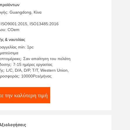
ς μέρη
 προϊόντων
γής: Guangdong, Κίνα
 ISO9001:2015, ISO13485:2016
έλου: COem
ς & ναυτιλίας
αγγελίας min: 1pc
γματεύσιμα
επτομέρειες: Σαν απαίτηση του πελάτη
οσης: 7-15 ημέρες εργασίας
: L/C, D/A, D/P, T/T, Western Union,
προσφοράς: 10000Pcs/μήνας
ε την καλύτερη τιμή
Αξιολογήσεις