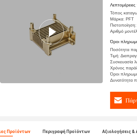
επένδυση
Λεπτομέρειες
Τόπος καταγω
Μάρκα: PFT
Πιστοποίηση:
Αριθμό μοντ
Όροι πληρωμή
Ποσότητα παρ
Τιμή: Διαπρα
Συσκευασία λ
Χρόνος παράδ
Όροι πληρωμής
Δυνατότητα 
Πάρτ
ιες Προϊόντων
Περιγραφή Προϊόντων
Αξιολογήσεις & 