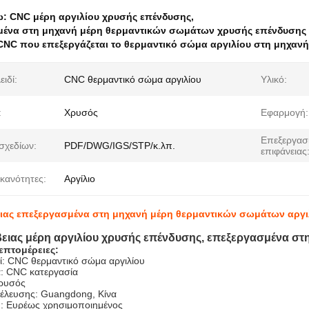
ω:
CNC μέρη αργιλίου χρυσής επένδυσης
,
ένα στη μηχανή μέρη θερμαντικών σωμάτων χρυσής επένδυσης
CNC που επεξεργάζεται το θερμαντικό σώμα αργιλίου στη μηχανή
ειδί:
CNC θερμαντικό σώμα αργιλίου
Υλικό:
:
Χρυσός
Εφαρμογή:
Επεξεργασ
σχεδίων:
PDF/DWG/IGS/STP/κ.λπ.
επιφάνειας
ικανότητες:
Αργίλιο
ιας επεξεργασμένα στη μηχανή μέρη θερμαντικών σωμάτων αργι
ειας μέρη αργιλίου χρυσής επένδυσης, επεξεργασμένα σ
επτομέρειες:
δί: CNC θερμαντικό σώμα αργιλίου
α: CNC κατεργασία
Χρυσός
έλευσης: Guangdong, Κίνα
: Ευρέως χρησιμοποιημένος