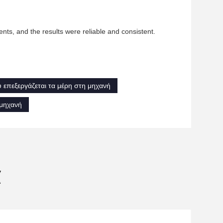
ents, and the results were reliable and consistent.
 επεξεργάζεται τα μέρη στη μηχανή
 μηχανή
α