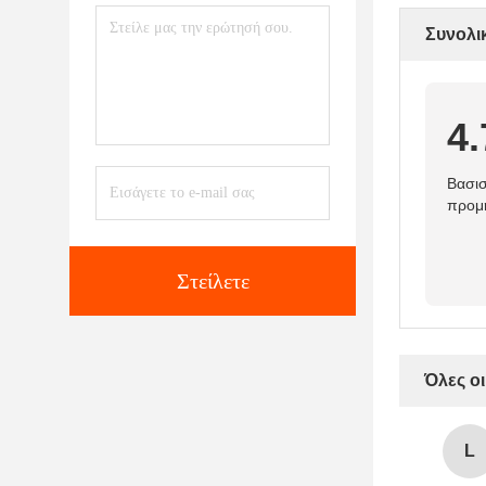
Συνολι
4.
Βασισ
προμ
Στείλετε
Όλες οι
L