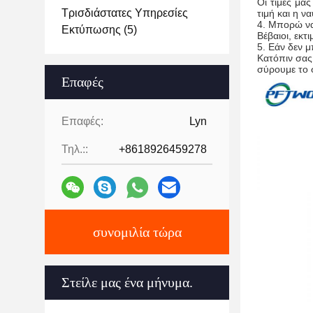
Οι τιμές μας
Τρισδιάστατες Υπηρεσίες
τιμή και η να
4.
Μπορώ να
Εκτύπωσης
(5)
Βέβαιοι, εκτ
5.
Εάν δεν μ
Κατόπιν σας 
σύρουμε το 
Επαφές
Επαφές:
Lyn
Τηλ.::
+8618926459278
συνομιλία τώρα
Στείλε μας ένα μήνυμα.