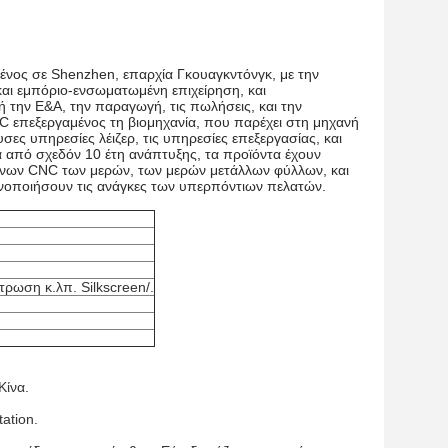
ένος σε Shenzhen, επαρχία Γκουαγκντόνγκ, με την
και εμπόριο-ενσωματωμένη επιχείρηση, και
την Ε&Α, την παραγωγή, τις πωλήσεις, και την
NC επεξεργαμένος τη βιομηχανία, που παρέχει στη μηχανή
ες υπηρεσίες λέιζερ, τις υπηρεσίες επεξεργασίας, και
ά από σχεδόν 10 έτη ανάπτυξης, τα προϊόντα έχουν
μένων CNC των μερών, των μερών μετάλλων φύλλων, και
κανοποιήσουν τις ανάγκες των υπερπόντιων πελατών.
τρωση κ.λπ. Silkscreen/.
Κίνα.
ation.