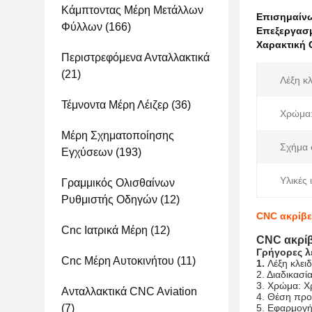
Κάμπτοντας Μέρη Μετάλλων
Επισημαίν
Φύλλων
(166)
Επεξεργασμ
Χαρακτική 
Περιστρεφόμενα Ανταλλακτικά
(21)
Λέξη κλ
Τέμνοντα Μέρη Λέιζερ
(36)
Χρώμα
Μέρη Σχηματοποίησης
Σχήμα 
Εγχύσεων
(193)
Υλικές 
Γραμμικός Ολισθαίνων
Ρυθμιστής Οδηγών
(12)
CNC ακρίβε
Cnc Ιατρικά Μέρη
(12)
CNC ακρίβ
Γρήγορες λ
Cnc Μέρη Αυτοκινήτου
(11)
1.
Λέξη κλει
2. Διαδικασί
3. Χρώμα: 
Ανταλλακτικά CNC Aviation
4.
Θέση προ
(7)
5.
Εφαρμογή